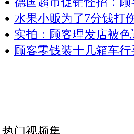
德国超市促销怪招：顾
女孩北京地铁殴打老人 痛下狠手拳打脚踢
水果小贩为了7分钱打伤
无痛分娩是否安全 医生回应
实拍：顾客理发店被色
顾客零钱装十几箱车行
外交部：反对强权政治霸凌主义
外交部：有关国家言论片面不公正
安徽一实载49人客车翻车
热门视频集