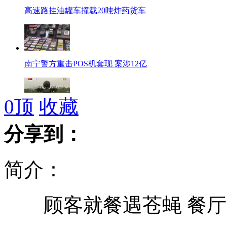
高速路挂油罐车撞载20吨炸药货车
南宁警方重击POS机套现 案涉12亿
0
顶
收藏
伦敦市民反对“房上导弹”
分享到：
简介：
南航外国留学生造出"无人机"送母校
顾客就餐遇苍蝇 餐厅
印度湖面漂浮大量纸币引村民疯抢