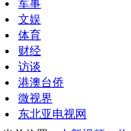
军事
文娱
体育
财经
访谈
港澳台侨
微视界
东北亚电视网