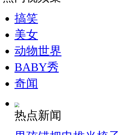
走！跟着总书记去植树
搞笑
消防员救轻生者
花炮节热闹非凡
减压"枕头大战"
美女
动物世界
纽约上演“枕头大战”
BABY秀
司机酒驾遇交警 急速倒车逃窜
奇闻
热点新闻