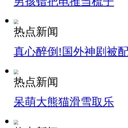
男孩错把电推当梳子
热点新闻
真心醉倒!国外神剧被
热点新闻
呆萌大熊猫滑雪取乐