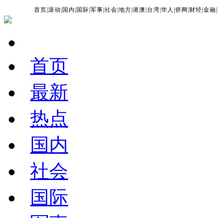
首页
|
滚动
|
国内
|
国际
|
军事
|
社会
|
地方
|
港澳
|
台湾
|
华人
|
侨网
|
财经
|
金融
|
首页
最新
热点
国内
社会
国际