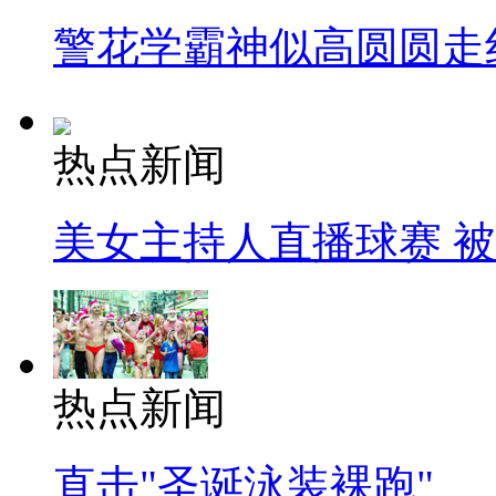
警花学霸神似高圆圆走
热点新闻
美女主持人直播球赛 
热点新闻
直击"圣诞泳装裸跑"