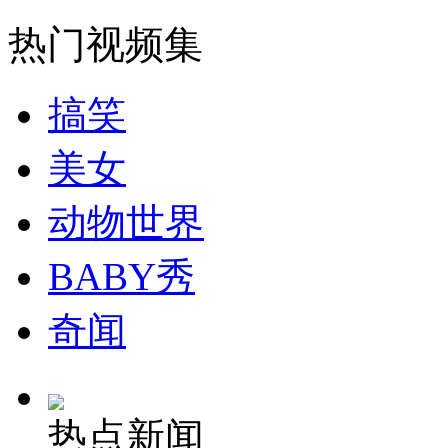
走！跟着总书记去植树
热门视频集
消防员救轻生者
花炮节热闹非凡
减压"枕头大战"
搞笑
美女
纽约上演“枕头大战”
动物世界
司机酒驾遇交警 急速倒车逃窜
BABY秀
奇闻
热点新闻