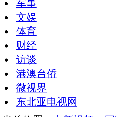
军事
文娱
体育
财经
访谈
港澳台侨
微视界
东北亚电视网