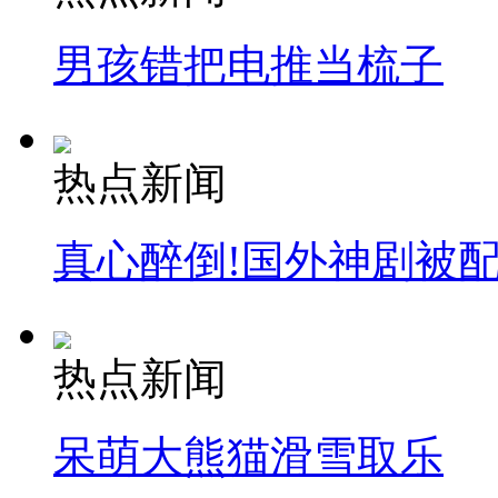
男孩错把电推当梳子
热点新闻
真心醉倒!国外神剧被
热点新闻
呆萌大熊猫滑雪取乐