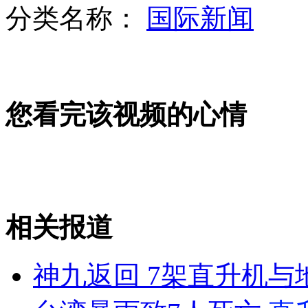
分类名称：
国际新闻
神九飞船返回舱成功着陆 温家宝宣读贺电
您看完该视频的心情
神舟九号三位航天员顺利出舱
航天员返回后首顿午餐将吃萝卜羊肉
相关报道
山西运城恶犬咬伤多人 警民合力深夜将其击毙
神九返回 7架直升机