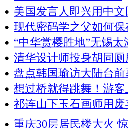
美国发言人即兴用中文
现代密码学之父如何保
“中华赏樱胜地”无锡
清华设计师投身胡同厕
盘点韩国瑜访大陆台前
想过桥就得跳舞！游客
祁连山下玉石画师用废
重庆30层居民楼大火