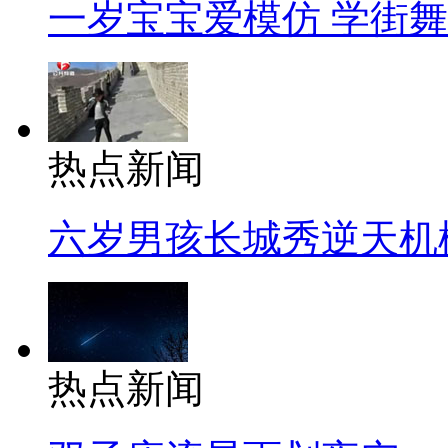
一岁宝宝爱模仿 学街
热点新闻
六岁男孩长城秀逆天机
热点新闻