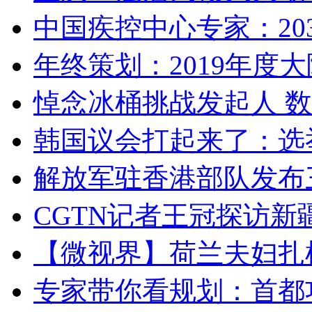
中国疾控中心专家：203
年终策划：2019年度大陆
悼念冰桶挑战发起人 数百
韩国议会打起来了：选举
解放军驻香港部队发布三
CGTN记者王冠探访新疆
【微视界】荷兰夫妇扎根青
专家带你看规划：首都功