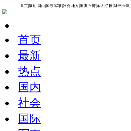
首页
|
滚动
|
国内
|
国际
|
军事
|
社会
|
地方
|
港澳
|
台湾
|
华人
|
侨网
|
财经
|
金融
|
首页
最新
热点
国内
社会
国际