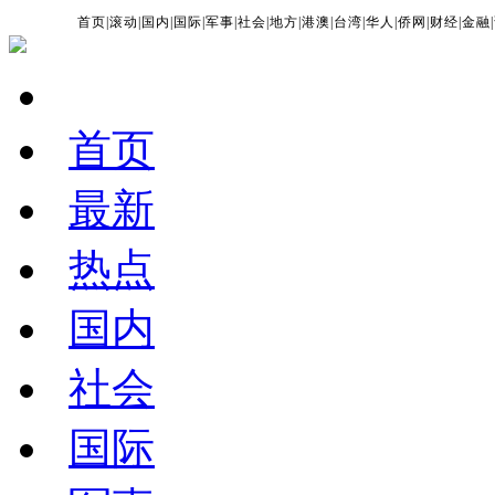
首页
|
滚动
|
国内
|
国际
|
军事
|
社会
|
地方
|
港澳
|
台湾
|
华人
|
侨网
|
财经
|
金融
|
首页
最新
热点
国内
社会
国际