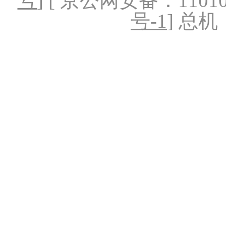
号
] [ 京公网安备：1101020
号-1
] 总机：