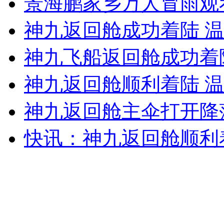
景海鹏家乡万人冒雨观
女孩北京地铁殴打老人 痛下狠手拳打脚踢
神九返回舱成功着陆 
无痛分娩是否安全 医生回应
神九飞船返回舱成功着陆
神九返回舱顺利着陆 
外交部：反对强权政治霸凌主义
神九返回舱主伞打开降
外交部：有关国家言论片面不公正
快讯：神九返回舱顺利
安徽一实载49人客车翻车