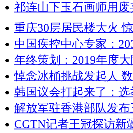
祁连山下玉石画师用废
重庆30层居民楼大火
中国疾控中心专家：203
年终策划：2019年度大陆
悼念冰桶挑战发起人 数百
韩国议会打起来了：选举
解放军驻香港部队发布三
CGTN记者王冠探访新疆