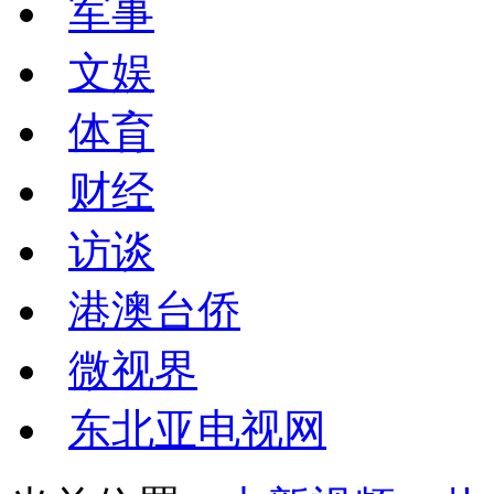
军事
文娱
体育
财经
访谈
港澳台侨
微视界
东北亚电视网