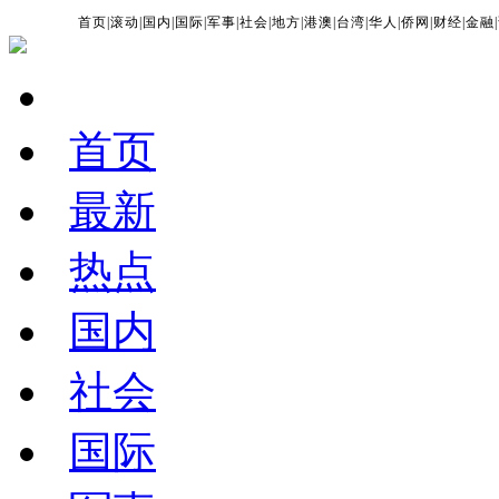
首页
|
滚动
|
国内
|
国际
|
军事
|
社会
|
地方
|
港澳
|
台湾
|
华人
|
侨网
|
财经
|
金融
|
首页
最新
热点
国内
社会
国际