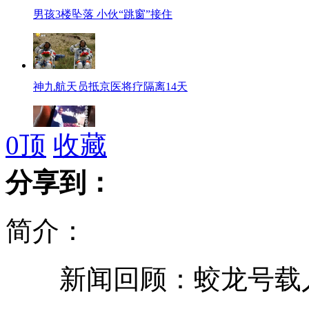
男孩3楼坠落 小伙“跳窗”接住
神九航天员抵京医将疗隔离14天
0
顶
收藏
"热血男子"撂倒'色魔老外"(上)
分享到：
简介：
"热血男子"撂倒'色魔老外"(下)
新闻回顾：蛟龙号载人深
新疆地震"逼停"32趟旅客列车