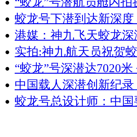
“蛟龙”号潜航员舱内
女孩北京地铁殴打老人 痛下狠手拳打脚踢
蛟龙号下潜到达新深度
无痛分娩是否安全 医生回应
港媒：神九飞天蛟龙深
实拍:神九航天员祝贺蛟
外交部：反对强权政治霸凌主义
“蛟龙”号深潜达7020
外交部：有关国家言论片面不公正
中国载人深潜创新纪录
蛟龙号总设计师：中国
安徽一实载49人客车翻车