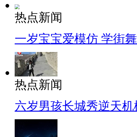
热点新闻
一岁宝宝爱模仿 学街
热点新闻
六岁男孩长城秀逆天机