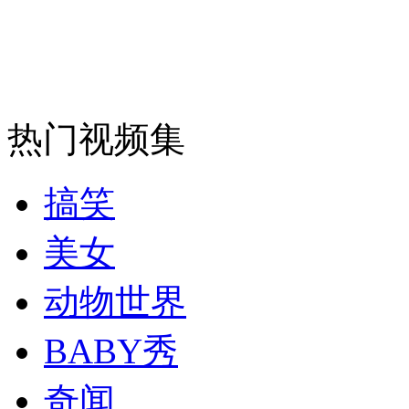
走！跟着总书记去植树
消防员救轻生者
花炮节热闹非凡
减压"枕头大战"
热门视频集
纽约上演“枕头大战”
搞笑
司机酒驾遇交警 急速倒车逃窜
美女
动物世界
BABY秀
奇闻