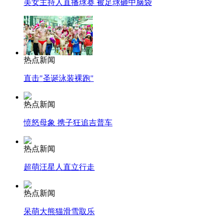
美女主持人直播球赛 被足球砸中脑袋
热点新闻
直击"圣诞泳装裸跑"
热点新闻
愤怒母象 携子狂追吉普车
热点新闻
超萌汪星人直立行走
热点新闻
呆萌大熊猫滑雪取乐