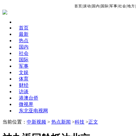
首页
|
滚动
|
国内
|
国际
|
军事
|
社会
|
地方
|
首页
最新
热点
国内
社会
国际
军事
文娱
体育
财经
访谈
港澳台侨
微视界
东北亚电视网
当前位置：
中新视频
>
热点新闻
>
科技
>
正文