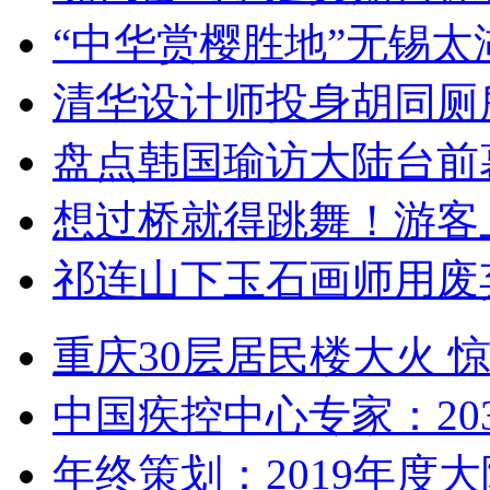
“中华赏樱胜地”无锡
清华设计师投身胡同厕
盘点韩国瑜访大陆台前
想过桥就得跳舞！游客
祁连山下玉石画师用废
重庆30层居民楼大火
中国疾控中心专家：203
年终策划：2019年度大陆