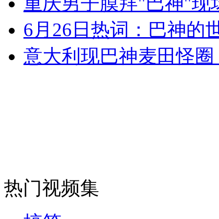
重庆男子膜拜"巴神"现
女孩北京地铁殴打老人 痛下狠手拳打脚踢
6月26日热词：巴神的
意大利现巴神麦田怪圈
无痛分娩是否安全 医生回应
外交部：反对强权政治霸凌主义
外交部：有关国家言论片面不公正
安徽一实载49人客车翻车
热门视频集