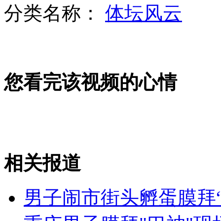
分类名称：
体坛风云
香港盛大升旗礼庆回归十五年
您看完该视频的心情
三亚上演千人比基尼沙滩派对
相关报道
吴宗宪否认破产传闻
男子闹市街头孵蛋膜拜“
山西运城恶犬咬伤多人 警民合力深夜将其击毙