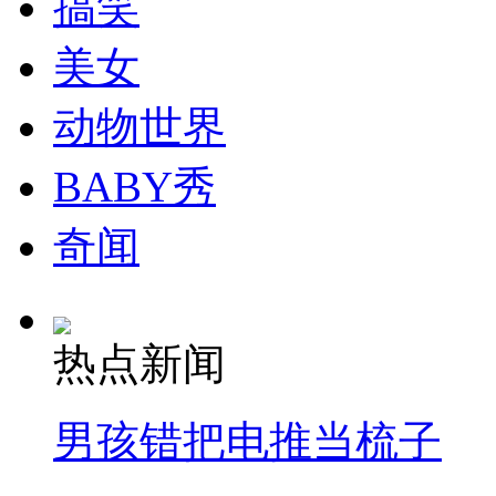
搞笑
走！跟着总书记去植树
美女
消防员救轻生者
花炮节热闹非凡
减压"枕头大战"
动物世界
BABY秀
纽约上演“枕头大战”
奇闻
司机酒驾遇交警 急速倒车逃窜
热点新闻
男孩错把电推当梳子