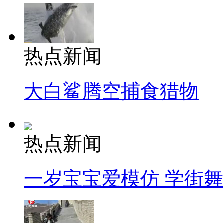
热点新闻
大白鲨腾空捕食猎物
热点新闻
一岁宝宝爱模仿 学街