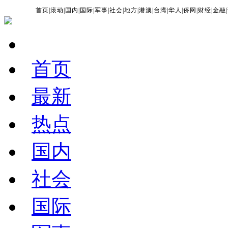
首页
|
滚动
|
国内
|
国际
|
军事
|
社会
|
地方
|
港澳
|
台湾
|
华人
|
侨网
|
财经
|
金融
|
首页
最新
热点
国内
社会
国际