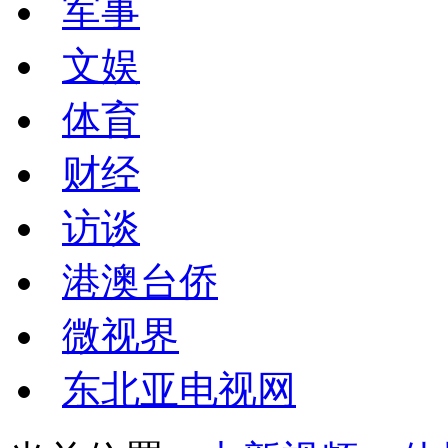
军事
文娱
体育
财经
访谈
港澳台侨
微视界
东北亚电视网