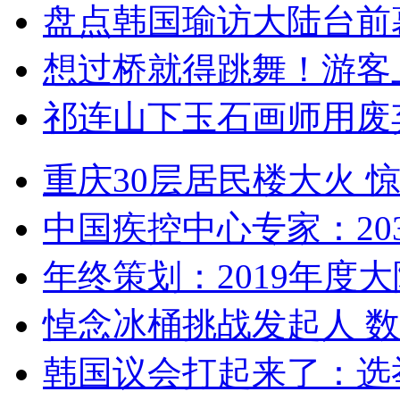
盘点韩国瑜访大陆台前
想过桥就得跳舞！游客
祁连山下玉石画师用废
重庆30层居民楼大火
中国疾控中心专家：203
年终策划：2019年度大陆
悼念冰桶挑战发起人 数百
韩国议会打起来了：选举