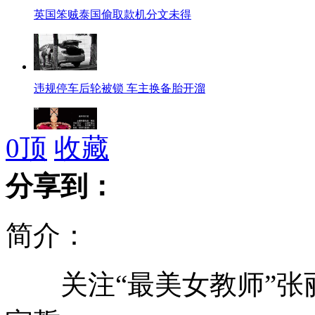
英国笨贼泰国偷取款机分文未得
违规停车后轮被锁 车主换备胎开溜
0
顶
收藏
英王室万颗钻石展 最大一颗曾被当石头
分享到：
简介：
女子组车队寻爱犬 凯迪拉克打头
关注“最美女教师”张丽
实拍蒙面男持菜刀两度抢劫便利店