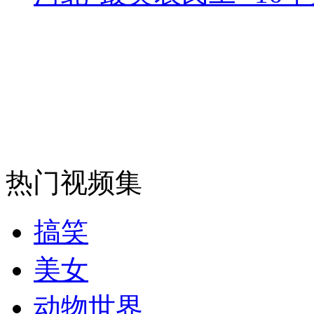
走！跟着总书记去植树
消防员救轻生者
花炮节热闹非凡
减压"枕头大战"
纽约上演“枕头大战”
热门视频集
司机酒驾遇交警 急速倒车逃窜
搞笑
美女
动物世界