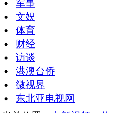
军事
文娱
体育
财经
访谈
港澳台侨
微视界
东北亚电视网