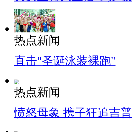
热点新闻
直击"圣诞泳装裸跑"
热点新闻
愤怒母象 携子狂追吉