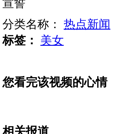
宣誓
分类名称：
热点新闻
吸毒男持刀伤人 民警孤身勇斗凶徒
标签：
美女
印度如厕难 无卫生间女性拒求婚
您看完该视频的心情
女记者穿着性感 采访庭审遭拒
山西运城恶犬咬伤多人 警民合力深夜将其击毙
相关报道