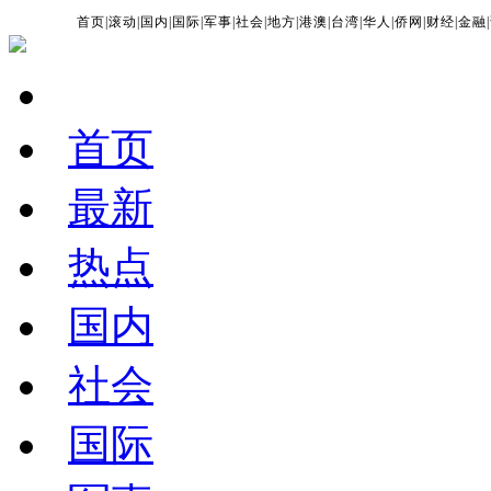
首页
|
滚动
|
国内
|
国际
|
军事
|
社会
|
地方
|
港澳
|
台湾
|
华人
|
侨网
|
财经
|
金融
|
首页
最新
热点
国内
社会
国际