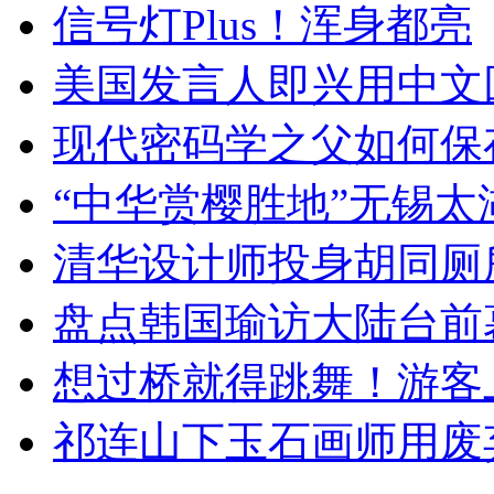
信号灯Plus！浑身都亮
美国发言人即兴用中文
现代密码学之父如何保
“中华赏樱胜地”无锡
清华设计师投身胡同厕
盘点韩国瑜访大陆台前
想过桥就得跳舞！游客
祁连山下玉石画师用废