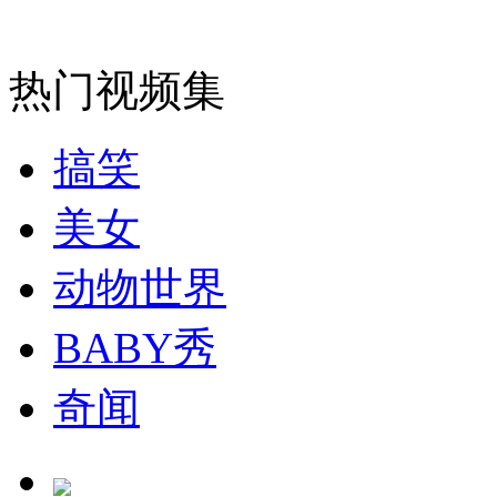
安徽一实载49人客车翻车
热门视频集
搞笑
走！跟着总书记去植树
美女
消防员救轻生者
花炮节热闹非凡
减压"枕头大战"
动物世界
BABY秀
纽约上演“枕头大战”
奇闻
司机酒驾遇交警 急速倒车逃窜