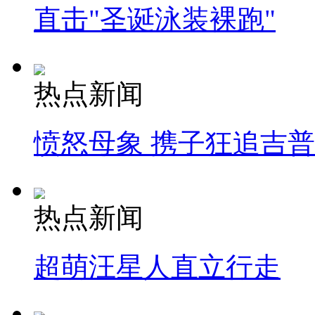
直击"圣诞泳装裸跑"
热点新闻
愤怒母象 携子狂追吉
热点新闻
超萌汪星人直立行走