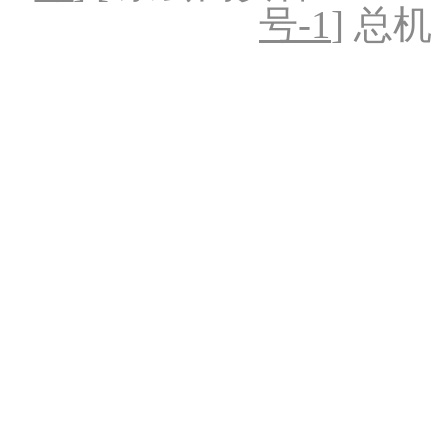
号-1
] 总机：