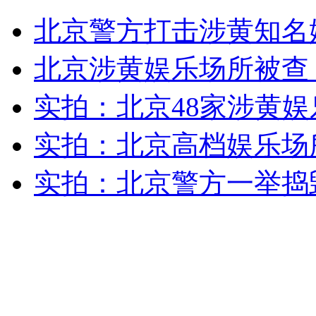
百名火车迷送别最后一班绿皮车
北京警方打击涉黄知名娱
山西运城恶犬咬伤多人 警民合力深夜将其击毙
北京涉黄娱乐场所被查
实拍：北京48家涉黄
女孩北京地铁殴打老人 痛下狠手拳打脚踢
实拍：北京高档娱乐场
实拍：北京警方一举捣
无痛分娩是否安全 医生回应
外交部：反对强权政治霸凌主义
外交部：有关国家言论片面不公正