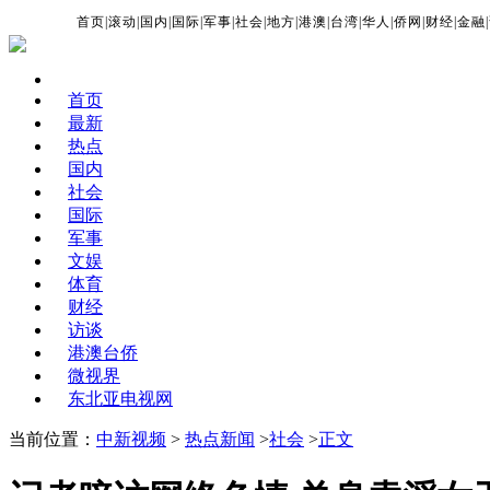
首页
|
滚动
|
国内
|
国际
|
军事
|
社会
|
地方
|
港澳
|
台湾
|
华人
|
侨网
|
财经
|
金融
|
首页
最新
热点
国内
社会
国际
军事
文娱
体育
财经
访谈
港澳台侨
微视界
东北亚电视网
当前位置：
中新视频
>
热点新闻
>
社会
>
正文