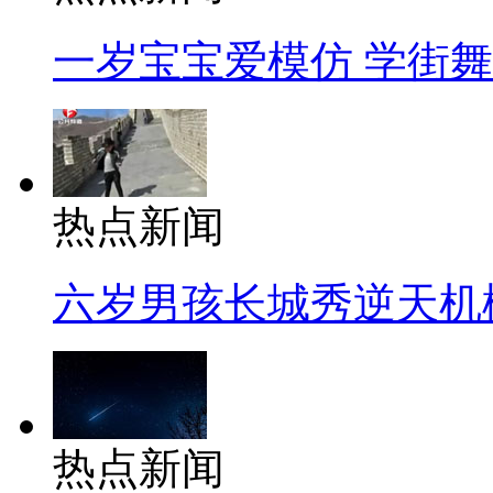
一岁宝宝爱模仿 学街
热点新闻
六岁男孩长城秀逆天机
热点新闻