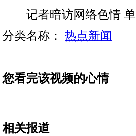
记者暗访网络色情 单
台大学“校花”被杀害 身中16刀
分类名称：
热点新闻
金正恩母亲原声首次公开
您看完该视频的心情
中国海监巡航编队开展海上演练
中海油在南海招标 越南无理指责
相关报道