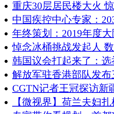
重庆30层居民楼大火
中国疾控中心专家：203
年终策划：2019年度大陆
悼念冰桶挑战发起人 数百
韩国议会打起来了：选举
解放军驻香港部队发布三
CGTN记者王冠探访新疆
【微视界】荷兰夫妇扎根青