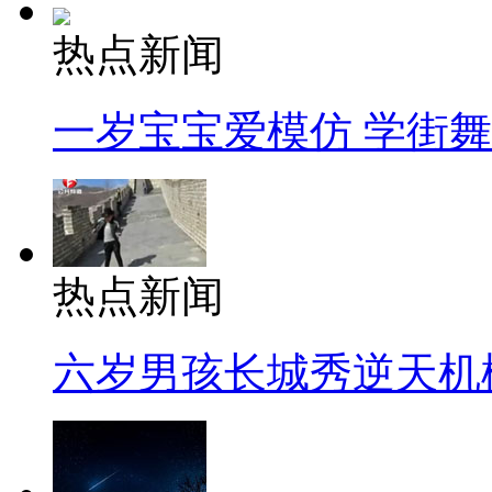
热点新闻
一岁宝宝爱模仿 学街
热点新闻
六岁男孩长城秀逆天机