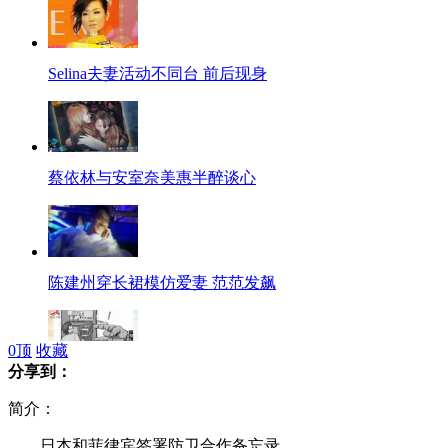
Selina夫妻活动不同台 前后现身
蔡依林与安室奈美惠半醉谈心
陈建州穿长裙模仿爱妻 范范发飙
0
顶
收藏
分享到：
ATM取钱少100 银行称先调查再说
简介：
日本和菲律宾签署防卫合作备忘录