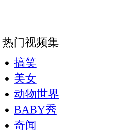
大连上演"忠犬八公" 小狗痴等主人
山西运城恶犬咬伤多人 警民合力深夜将其击毙
热门视频集
女孩北京地铁殴打老人 痛下狠手拳打脚踢
搞笑
无痛分娩是否安全 医生回应
美女
动物世界
外交部：反对强权政治霸凌主义
BABY秀
外交部：有关国家言论片面不公正
奇闻