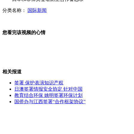
分类名称：
国际新闻
扑克牌变纸人 能动能走还能跳
您看完该视频的心情
实拍：女子组车队成都闹市找狗
相关报道
违章停车车轮被锁 车主换备胎离开
签署 保护表演知识产权
日澳签署情报安全协定 针对中国
教育结合环保 姚明签署环保计划
国侨办与江西签署“合作框架协议”
盘点欧洲杯十佳进球