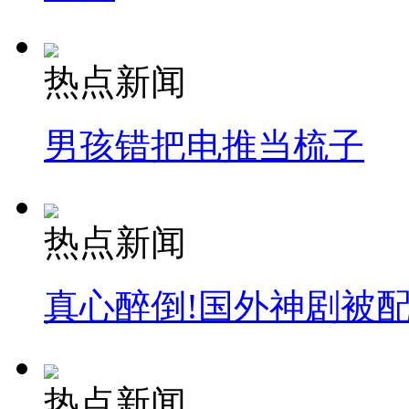
安徽一实载49人客车翻车
热点新闻
男孩错把电推当梳子
走！跟着总书记去植树
消防员救轻生者
花炮节热闹非凡
减压"枕头大战"
热点新闻
真心醉倒!国外神剧被
纽约上演“枕头大战”
司机酒驾遇交警 急速倒车逃窜
热点新闻