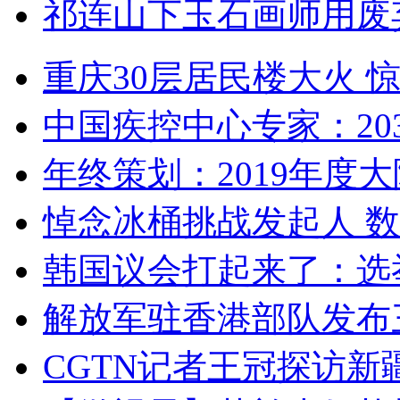
祁连山下玉石画师用废
重庆30层居民楼大火
中国疾控中心专家：203
年终策划：2019年度大陆
悼念冰桶挑战发起人 数百
韩国议会打起来了：选举
解放军驻香港部队发布三
CGTN记者王冠探访新疆