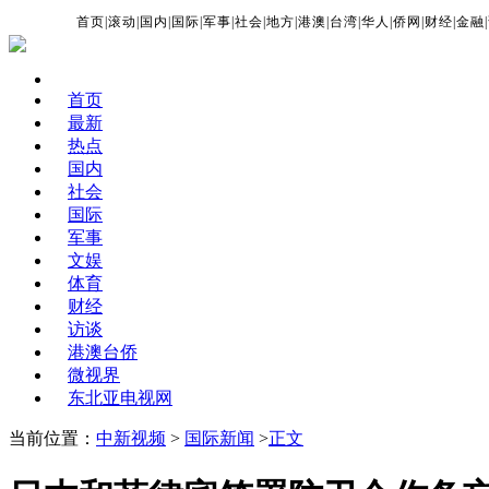
首页
|
滚动
|
国内
|
国际
|
军事
|
社会
|
地方
|
港澳
|
台湾
|
华人
|
侨网
|
财经
|
金融
|
首页
最新
热点
国内
社会
国际
军事
文娱
体育
财经
访谈
港澳台侨
微视界
东北亚电视网
当前位置：
中新视频
>
国际新闻
>
正文