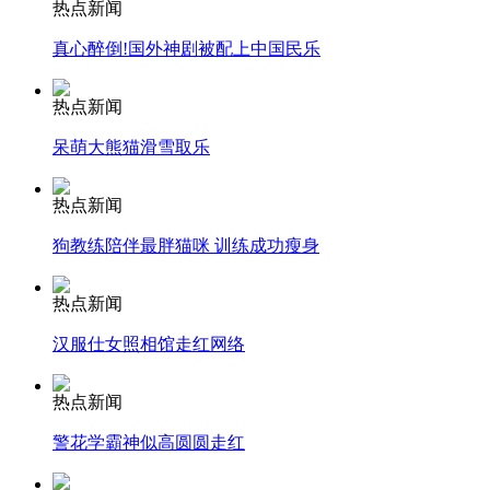
热点新闻
真心醉倒!国外神剧被配上中国民乐
安徽一实载49人客车翻车
热点新闻
呆萌大熊猫滑雪取乐
走！跟着总书记去植树
热点新闻
狗教练陪伴最胖猫咪 训练成功瘦身
消防员救轻生者
花炮节热闹非凡
减压"枕头大战"
热点新闻
汉服仕女照相馆走红网络
纽约上演“枕头大战”
热点新闻
警花学霸神似高圆圆走红
司机酒驾遇交警 急速倒车逃窜