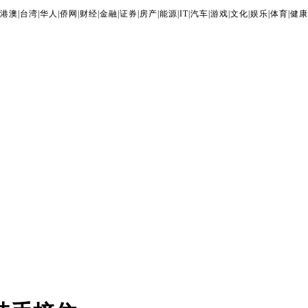
港澳
|
台湾
|
华人
|
侨网
|
财经
|
金融
|
证券
|
房产
|
能源
|
IT
|
汽车
|
游戏
|
文化
|
娱乐
|
体育
|
健康