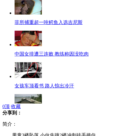
菲所捕重超一吨鳄鱼入选吉尼斯
中国女排遭三连败 教练称因没吃肉
女孩车顶看书 路人惊出冷汗
0
顶
收藏
分享到：
印度洪水泥石流已致62人死亡
简介：
男童3楼坠落 小伙先跳2楼冲刺徒手接住