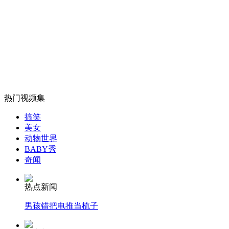
老板给员工发叫醒短信 一年无迟到
山西运城恶犬咬伤多人 警民合力深夜将其击毙
女孩北京地铁殴打老人 痛下狠手拳打脚踢
热门视频集
搞笑
美女
无痛分娩是否安全 医生回应
动物世界
BABY秀
奇闻
外交部：反对强权政治霸凌主义
热点新闻
外交部：有关国家言论片面不公正
男孩错把电推当梳子