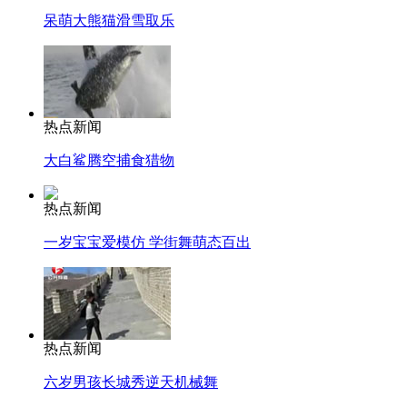
呆萌大熊猫滑雪取乐
热点新闻
大白鲨腾空捕食猎物
热点新闻
一岁宝宝爱模仿 学街舞萌态百出
热点新闻
六岁男孩长城秀逆天机械舞