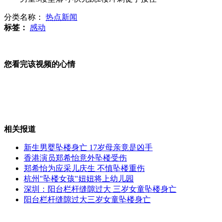
分类名称：
热点新闻
80后"比基尼"婚礼 亲友全泳装出席
标签：
感动
您看完该视频的心情
吃朗姆酒味冰淇淋开车易被查"酒驾"
安徽41岁高龄产妇产12斤半男巨婴
相关报道
新生男婴坠楼身亡 17岁母亲竟是凶手
香港演员郑希怡意外坠楼受伤
郑希怡为应采儿庆生 不慎坠楼重伤
实拍澳洲女悍匪持刀抢劫便利店
杭州"坠楼女孩"妞妞将上幼儿园
深圳：阳台栏杆缝隙过大 三岁女童坠楼身亡
阳台栏杆缝隙过大三岁女童坠楼身亡