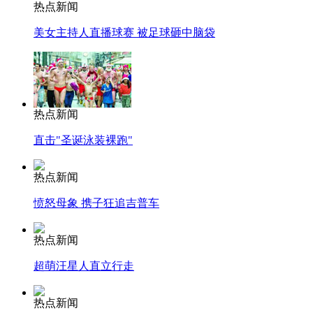
热点新闻
美女主持人直播球赛 被足球砸中脑袋
热点新闻
直击"圣诞泳装裸跑"
热点新闻
愤怒母象 携子狂追吉普车
热点新闻
超萌汪星人直立行走
热点新闻