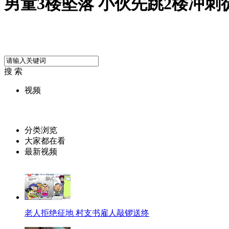
男童3楼坠落 小伙先跳2楼冲刺
搜 索
视频
分类浏览
大家都在看
最新视频
老人拒绝征地 村支书雇人敲锣送终