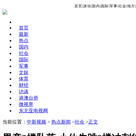
首页
|
滚动
|
国内
|
国际
|
军事
|
社会
|
地方
|
首页
最新
热点
国内
社会
国际
军事
文娱
体育
财经
访谈
港澳台侨
微视界
东北亚电视网
当前位置：
中新视频
>
热点新闻
>
社会
>
正文