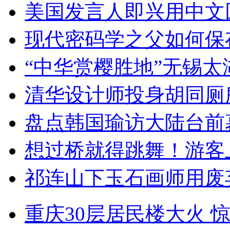
美国发言人即兴用中文
现代密码学之父如何保
“中华赏樱胜地”无锡
清华设计师投身胡同厕
盘点韩国瑜访大陆台前
想过桥就得跳舞！游客
祁连山下玉石画师用废
重庆30层居民楼大火