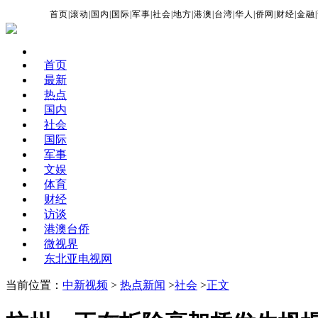
首页
|
滚动
|
国内
|
国际
|
军事
|
社会
|
地方
|
港澳
|
台湾
|
华人
|
侨网
|
财经
|
金融
|
首页
最新
热点
国内
社会
国际
军事
文娱
体育
财经
访谈
港澳台侨
微视界
东北亚电视网
当前位置：
中新视频
>
热点新闻
>
社会
>
正文