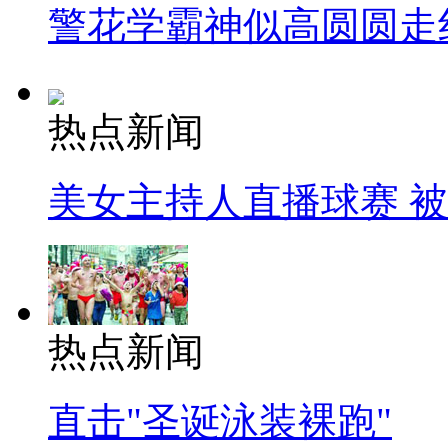
警花学霸神似高圆圆走
热点新闻
美女主持人直播球赛 
热点新闻
直击"圣诞泳装裸跑"