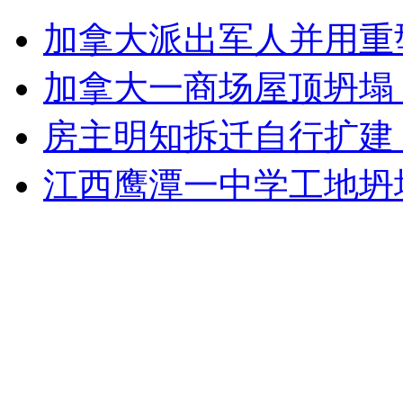
公园雷人标语 痰要吐草坪上
加拿大派出军人并用重
山西运城恶犬咬伤多人 警民合力深夜将其击毙
加拿大一商场屋顶坍塌
房主明知拆迁自行扩建
女孩北京地铁殴打老人 痛下狠手拳打脚踢
江西鹰潭一中学工地坍
无痛分娩是否安全 医生回应
外交部：反对强权政治霸凌主义
外交部：有关国家言论片面不公正