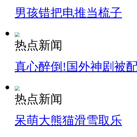
男孩错把电推当梳子
热点新闻
真心醉倒!国外神剧被
热点新闻
呆萌大熊猫滑雪取乐