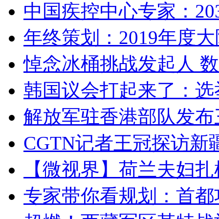
中国疾控中心专家：203
年终策划：2019年度大陆
悼念冰桶挑战发起人 数百
韩国议会打起来了：选举
解放军驻香港部队发布三
CGTN记者王冠探访新疆
【微视界】荷兰夫妇扎根青
专家带你看规划：首都功