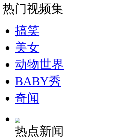
热门视频集
安徽一实载49人客车翻车
搞笑
美女
走！跟着总书记去植树
动物世界
消防员救轻生者
花炮节热闹非凡
减压"枕头大战"
BABY秀
奇闻
纽约上演“枕头大战”
热点新闻
司机酒驾遇交警 急速倒车逃窜