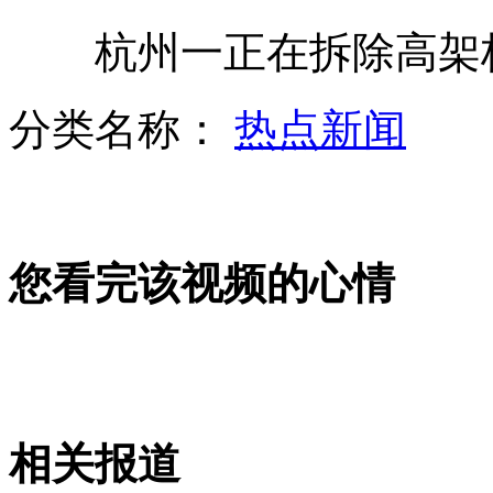
杭州一正在拆除高架桥
张艺谋回应宣传片成本质疑
分类名称：
热点新闻
街头出现乞丐 城管将被扣分
您看完该视频的心情
高分落榜低分录取 招生办称"四舍五入"
杭州一正在拆除高架桥发生坍塌
相关报道