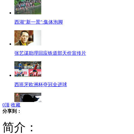
西湖"新一景":集体泡脚
张艺谋助理回应铁道部天价宣传片
西班牙欧洲杯夺冠全进球
0
顶
收藏
分享到：
猫咪偷学狗叫 被发现瞬变变回
简介：