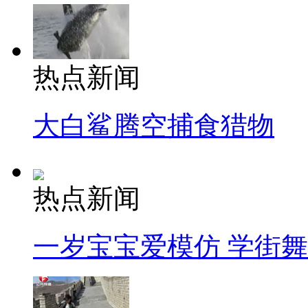
热点新闻
大白鲨腾空捕食猎物
热点新闻
一岁宝宝爱模仿 学街