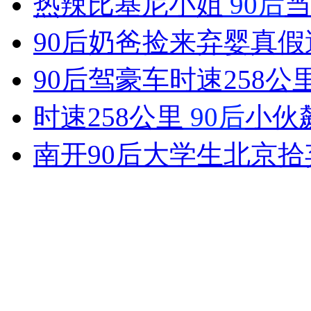
热辣比基尼小姐
90后
女孩北京地铁殴打老人 痛下狠手拳打脚踢
90后奶爸捡来弃婴真假
无痛分娩是否安全 医生回应
90后驾豪车时速258公
时速258公里
90后
小伙
外交部：反对强权政治霸凌主义
南开90后大学生北京拾
外交部：有关国家言论片面不公正
安徽一实载49人客车翻车