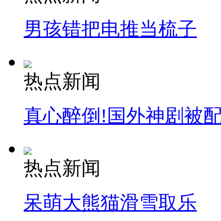
男孩错把电推当梳子
热点新闻
真心醉倒!国外神剧被
热点新闻
呆萌大熊猫滑雪取乐