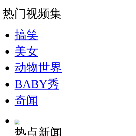
走！跟着总书记去植树
热门视频集
消防员救轻生者
花炮节热闹非凡
减压"枕头大战"
搞笑
美女
纽约上演“枕头大战”
动物世界
司机酒驾遇交警 急速倒车逃窜
BABY秀
奇闻
热点新闻