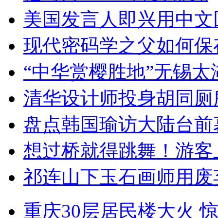
美国发言人即兴用中文
现代密码学之父如何保
“中华赏樱胜地”无锡
清华设计师投身胡同厕
盘点韩国瑜访大陆台前
想过桥就得跳舞！游客
祁连山下玉石画师用废
重庆30层居民楼大火