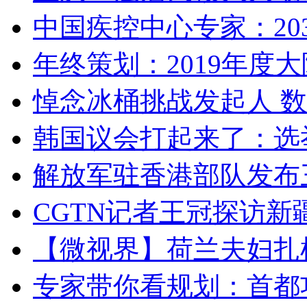
中国疾控中心专家：203
年终策划：2019年度大陆
悼念冰桶挑战发起人 数百
韩国议会打起来了：选举
解放军驻香港部队发布三
CGTN记者王冠探访新疆
【微视界】荷兰夫妇扎根青
专家带你看规划：首都功