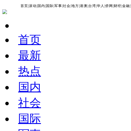
首页
|
滚动
|
国内
|
国际
|
军事
|
社会
|
地方
|
港澳
|
台湾
|
华人
|
侨网
|
财经
|
金融
|
首页
最新
热点
国内
社会
国际