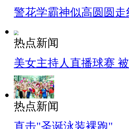
警花学霸神似高圆圆走
热点新闻
美女主持人直播球赛 
热点新闻
直击"圣诞泳装裸跑"