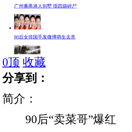
广州番禺港人别墅 现四袋碎尸
80后女排国手发微博萌生去意
0
顶
收藏
西班牙罢工矿工自制火箭弹攻击警方
分享到：
简介：
印尼商家开发烟斗供3岁儿童吸食
90后“卖菜哥”爆红
俄官员警告麦当娜演唱禁脱裤子