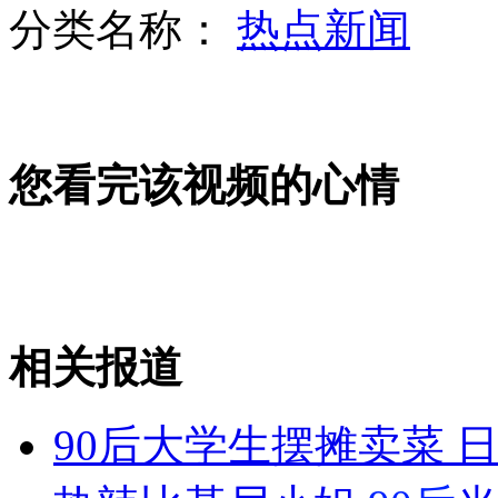
分类名称：
热点新闻
保时捷进校遭拒 车主用铲车砸校门
您看完该视频的心情
北京地铁1号线早高峰因故双向停运
长白山屠熊嫌犯用地炮猎杀5黑熊
相关报道
山西运城恶犬咬伤多人 警民合力深夜将其击毙
90后大学生摆摊卖菜 