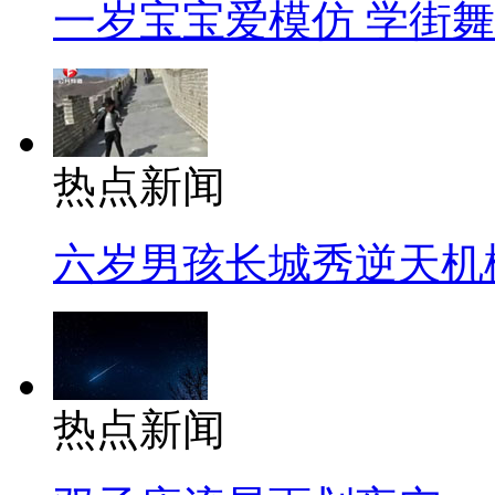
一岁宝宝爱模仿 学街
热点新闻
六岁男孩长城秀逆天机
热点新闻