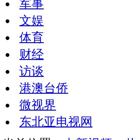
军事
文娱
体育
财经
访谈
港澳台侨
微视界
东北亚电视网