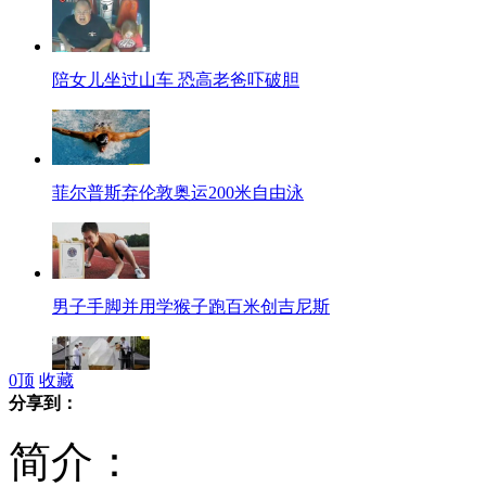
陪女儿坐过山车 恐高老爸吓破胆
菲尔普斯弃伦敦奥运200米自由泳
男子手脚并用学猴子跑百米创吉尼斯
0
顶
收藏
分享到：
巨无霸冰淇淋高4米重一吨
简介：