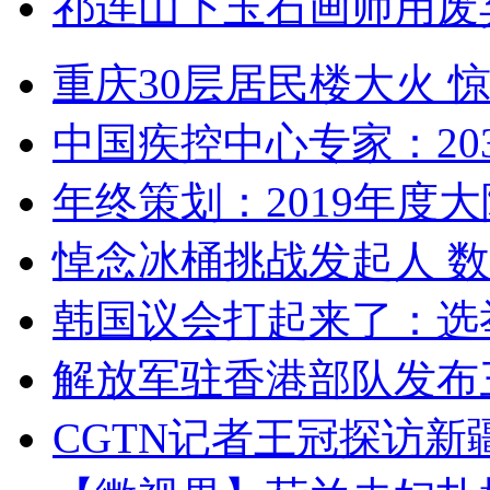
祁连山下玉石画师用废
重庆30层居民楼大火
中国疾控中心专家：203
年终策划：2019年度大陆
悼念冰桶挑战发起人 数百
韩国议会打起来了：选举
解放军驻香港部队发布三
CGTN记者王冠探访新疆