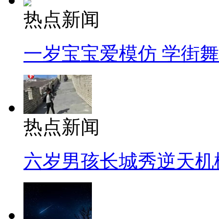
热点新闻
一岁宝宝爱模仿 学街
热点新闻
六岁男孩长城秀逆天机