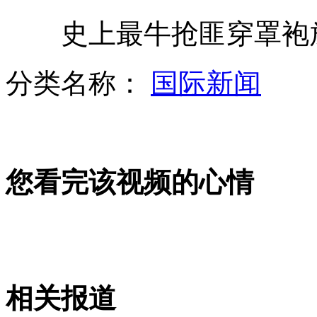
史上最牛抢匪穿罩袍放
青岛公厕提供免费卫生纸遭疯抢
分类名称：
国际新闻
大S搞怪脸贴纸巾与老公游长城
您看完该视频的心情
黑猩猩"越狱"出逃 对峙特警4小时
吴冠中山水画遭窃 警方征线索
相关报道