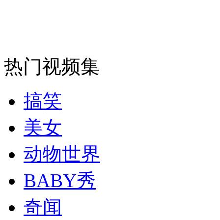
安徽一实载49人客车翻车
热门视频集
走！跟着总书记去植树
搞笑
消防员救轻生者
花炮节热闹非凡
减压"枕头大战"
美女
动物世界
纽约上演“枕头大战”
BABY秀
奇闻
司机酒驾遇交警 急速倒车逃窜