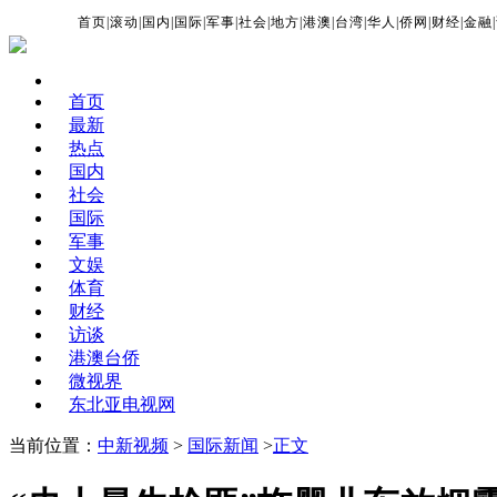
首页
|
滚动
|
国内
|
国际
|
军事
|
社会
|
地方
|
港澳
|
台湾
|
华人
|
侨网
|
财经
|
金融
|
首页
最新
热点
国内
社会
国际
军事
文娱
体育
财经
访谈
港澳台侨
微视界
东北亚电视网
当前位置：
中新视频
>
国际新闻
>
正文