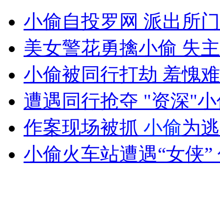
实拍广西河池街头上演警匪大战
小偷自投罗网 派出所
山西运城恶犬咬伤多人 警民合力深夜将其击毙
美女警花勇擒小偷 失
小偷被同行打劫 羞愧
女孩北京地铁殴打老人 痛下狠手拳打脚踢
遭遇同行抢夺 "资深"
作案现场被抓
小偷
为逃
无痛分娩是否安全 医生回应
小偷火车站遭遇“女侠”
外交部：反对强权政治霸凌主义
外交部：有关国家言论片面不公正