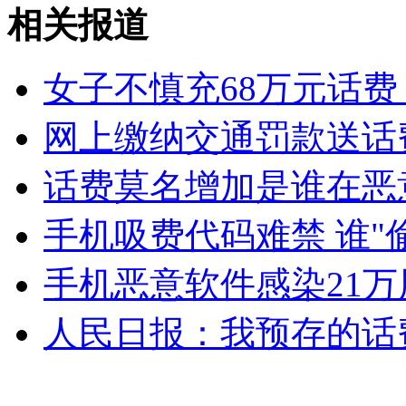
南京新建一年廊桥被暴风雨吹塌
相关报道
山西运城恶犬咬伤多人 警民合力深夜将其击毙
女子不慎充68万元话费
网上缴纳交通罚款送话
女孩北京地铁殴打老人 痛下狠手拳打脚踢
话费莫名增加是谁在恶
手机吸费代码难禁 谁"
无痛分娩是否安全 医生回应
手机恶意软件感染21万用
外交部：反对强权政治霸凌主义
人民日报：我预存的话
外交部：有关国家言论片面不公正