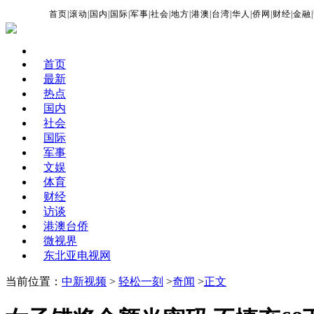
首页
|
滚动
|
国内
|
国际
|
军事
|
社会
|
地方
|
港澳
|
台湾
|
华人
|
侨网
|
财经
|
金融
|
首页
最新
热点
国内
社会
国际
军事
文娱
体育
财经
访谈
港澳台侨
微视界
东北亚电视网
当前位置：
中新视频
>
轻松一刻
>
奇闻
>
正文