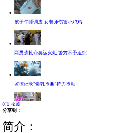
孩子午睡调皮 女老师伤害小鸡鸡
两男孩抢夺奥运火炬 警方不予追究
监控记录"爆乳抢匪"持刀抢劫
0
顶
收藏
分享到：
史上最小的别墅 仅有29平米
简介：