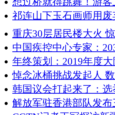
想过桥就得跳舞！游客
祁连山下玉石画师用废
重庆30层居民楼大火
中国疾控中心专家：203
年终策划：2019年度大陆
悼念冰桶挑战发起人 数百
韩国议会打起来了：选举
解放军驻香港部队发布三