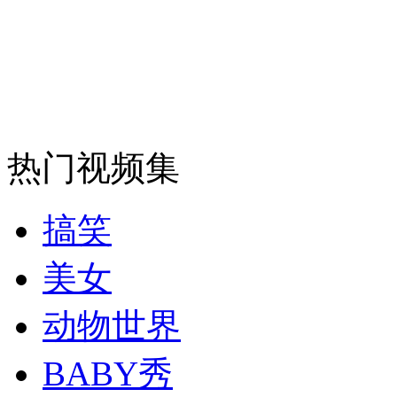
安徽一实载49人客车翻车
走！跟着总书记去植树
热门视频集
消防员救轻生者
花炮节热闹非凡
减压"枕头大战"
搞笑
美女
纽约上演“枕头大战”
动物世界
BABY秀
司机酒驾遇交警 急速倒车逃窜