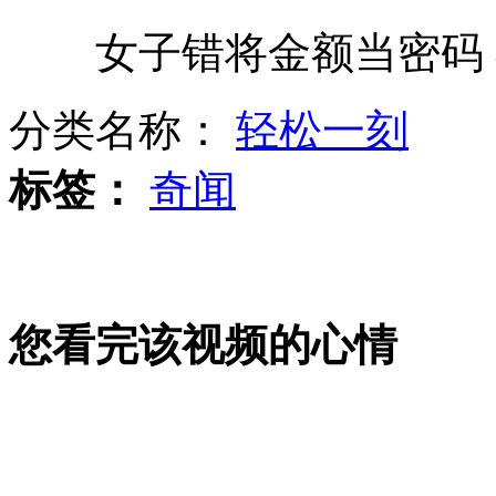
女子错将金额当密码 不
韩国整容击剑冠军剑指奥运金牌
分类名称：
轻松一刻
路有乞丐扣分 城管坦言太难办
标签：
奇闻
萨科齐涉政治献金丑闻遭搜查
您看完该视频的心情
日民主党决定开除小泽一郎党籍