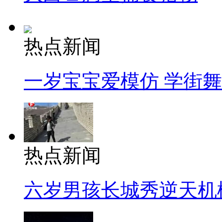
热点新闻
一岁宝宝爱模仿 学街
热点新闻
六岁男孩长城秀逆天机