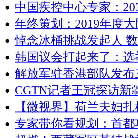
中国疾控中心专家：203
年终策划：2019年度大陆
悼念冰桶挑战发起人 数百
韩国议会打起来了：选举
解放军驻香港部队发布三
CGTN记者王冠探访新疆
【微视界】荷兰夫妇扎根青
专家带你看规划：首都功