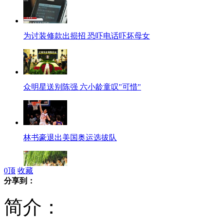
为讨装修款出损招 恐吓电话吓坏母女
众明星送别陈强 六小龄童叹"可惜"
林书豪退出美国奥运选拔队
0
顶
收藏
分享到：
游客洗脚煞风景 西湖成了洗脚池
简介：