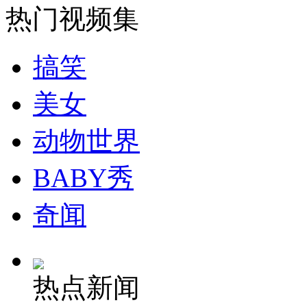
热门视频集
安徽一实载49人客车翻车
搞笑
美女
走！跟着总书记去植树
动物世界
消防员救轻生者
花炮节热闹非凡
减压"枕头大战"
BABY秀
奇闻
纽约上演“枕头大战”
热点新闻
司机酒驾遇交警 急速倒车逃窜