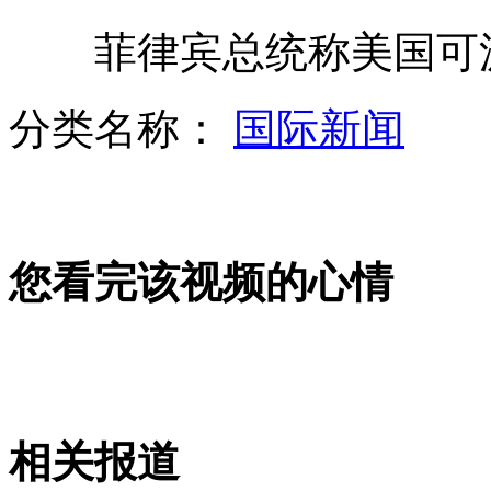
菲律宾总统称美国可派
上海连环凶杀案 男子杀害5名亲人
分类名称：
国际新闻
女司机穿高跟鞋开车撂倒百米护栏
您看完该视频的心情
美国特警神勇出击 误闯民宅摆乌龙
食品安全纳入地方绩效考核
相关报道