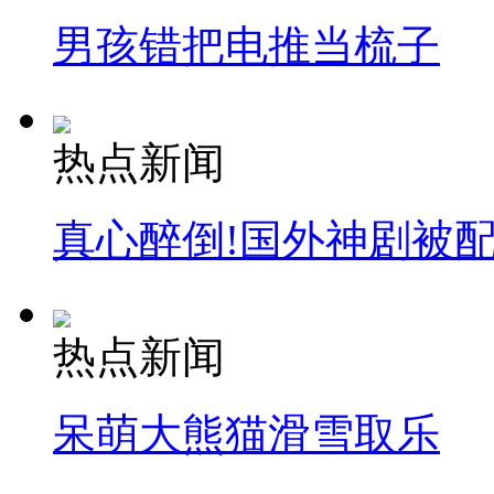
男孩错把电推当梳子
热点新闻
真心醉倒!国外神剧被
热点新闻
呆萌大熊猫滑雪取乐