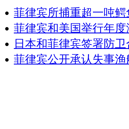
36位女富豪征婚 要求不反感打麻将
菲律宾所捕重超一吨鳄
山西运城恶犬咬伤多人 警民合力深夜将其击毙
菲律宾和美国举行年度
日本和菲律宾签署防卫
女孩北京地铁殴打老人 痛下狠手拳打脚踢
菲律宾公开承认失事渔
无痛分娩是否安全 医生回应
外交部：反对强权政治霸凌主义
外交部：有关国家言论片面不公正