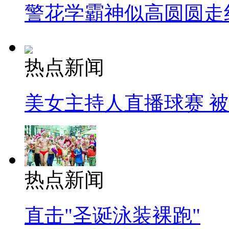
警花学霸神似高圆圆走
热点新闻
美女主持人直播球赛 
热点新闻
直击"圣诞泳装裸跑"