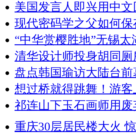
美国发言人即兴用中文
现代密码学之父如何保
“中华赏樱胜地”无锡
清华设计师投身胡同厕
盘点韩国瑜访大陆台前
想过桥就得跳舞！游客
祁连山下玉石画师用废
重庆30层居民楼大火