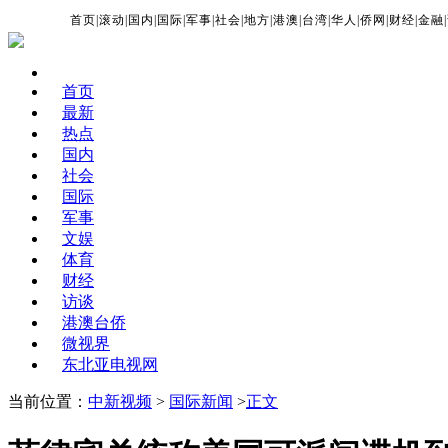
首页
|
滚动
|
国内
|
国际
|
军事
|
社会
|
地方
|
港澳
|
台湾
|
华人
|
侨网
|
财经
|
金融
|
首页
最新
热点
国内
社会
国际
军事
文娱
体育
财经
访谈
港澳台侨
微视界
东北亚电视网
当前位置：
中新视频
>
国际新闻
>
正文