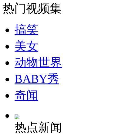
热门视频集
安徽一实载49人客车翻车
搞笑
美女
走！跟着总书记去植树
动物世界
消防员救轻生者
花炮节热闹非凡
减压"枕头大战"
BABY秀
奇闻
纽约上演“枕头大战”
热点新闻
司机酒驾遇交警 急速倒车逃窜