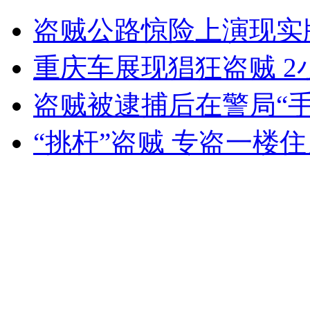
以色列大学生设计独特"细菌时装"
盗贼公路惊险上演现实
山西运城恶犬咬伤多人 警民合力深夜将其击毙
重庆车展现猖狂盗贼 2
盗贼被逮捕后在警局“手
女孩北京地铁殴打老人 痛下狠手拳打脚踢
“挑杆”盗贼 专盗一楼
无痛分娩是否安全 医生回应
外交部：反对强权政治霸凌主义
外交部：有关国家言论片面不公正