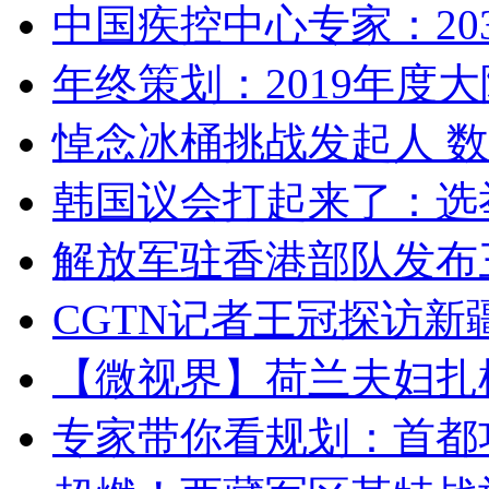
中国疾控中心专家：203
年终策划：2019年度大陆
悼念冰桶挑战发起人 数百
韩国议会打起来了：选举
解放军驻香港部队发布三
CGTN记者王冠探访新疆
【微视界】荷兰夫妇扎根青
专家带你看规划：首都功