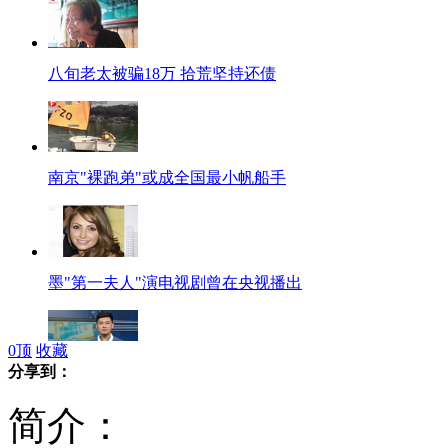
八旬老太被骗18万 拾荒坚持还债
南京"裸跑弟"或成全国最小帆船手
墨"第一夫人"演电视剧曾在央视播出
0
顶
收藏
分享到：
琼女学生被福州警方错抓9个月获释
简介：