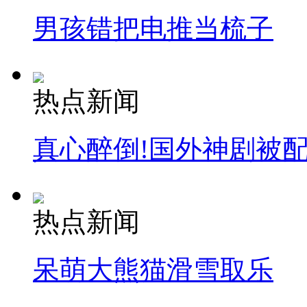
男孩错把电推当梳子
热点新闻
真心醉倒!国外神剧被
热点新闻
呆萌大熊猫滑雪取乐