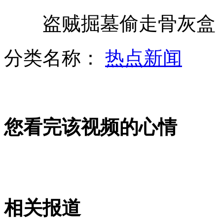
盗贼掘墓偷走骨灰盒 
扔飞女童老外涉嫌拍虚假医疗广告
分类名称：
热点新闻
英国皇家空军两架战机苏格兰坠毁
您看完该视频的心情
四川暴雨引发泥石流致高速中断
加拿大警方证实找到碎尸案林俊头颅
相关报道