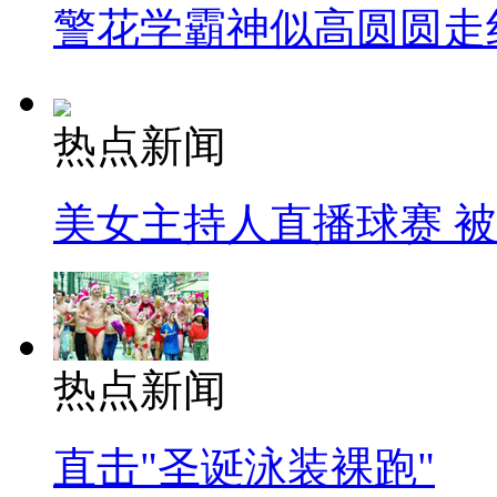
警花学霸神似高圆圆走
热点新闻
美女主持人直播球赛 
热点新闻
直击"圣诞泳装裸跑"