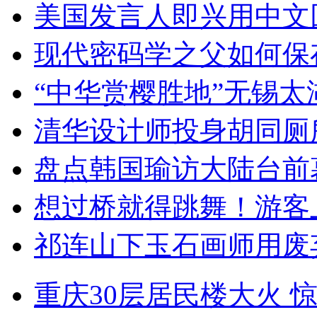
美国发言人即兴用中文
现代密码学之父如何保
“中华赏樱胜地”无锡
清华设计师投身胡同厕
盘点韩国瑜访大陆台前
想过桥就得跳舞！游客
祁连山下玉石画师用废
重庆30层居民楼大火