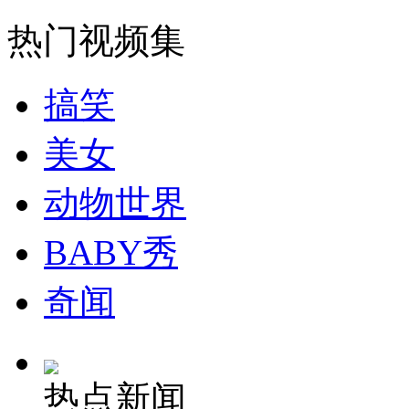
走！跟着总书记去植树
热门视频集
消防员救轻生者
花炮节热闹非凡
减压"枕头大战"
搞笑
美女
纽约上演“枕头大战”
动物世界
司机酒驾遇交警 急速倒车逃窜
BABY秀
奇闻
热点新闻