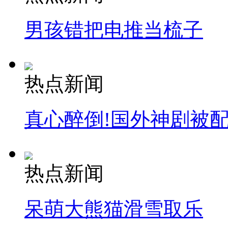
男孩错把电推当梳子
热点新闻
真心醉倒!国外神剧被
热点新闻
呆萌大熊猫滑雪取乐