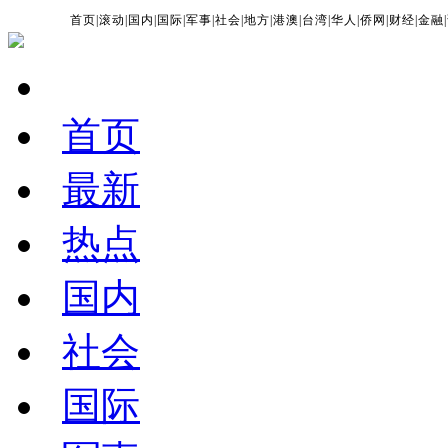
首页
|
滚动
|
国内
|
国际
|
军事
|
社会
|
地方
|
港澳
|
台湾
|
华人
|
侨网
|
财经
|
金融
|
首页
最新
热点
国内
社会
国际