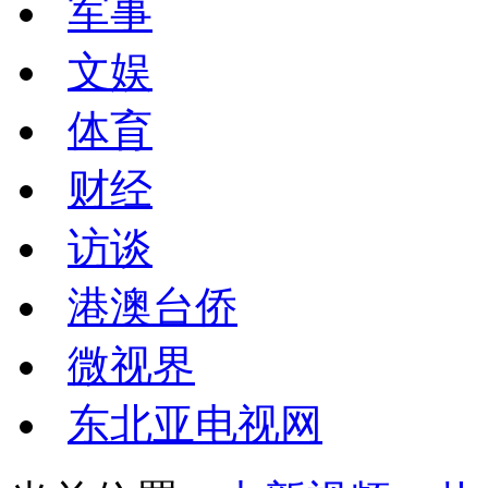
军事
文娱
体育
财经
访谈
港澳台侨
微视界
东北亚电视网