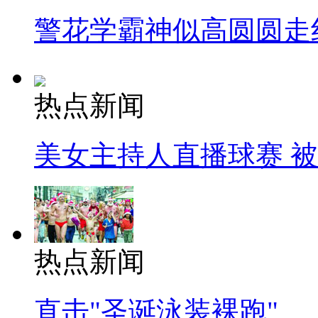
警花学霸神似高圆圆走
热点新闻
美女主持人直播球赛 
热点新闻
直击"圣诞泳装裸跑"