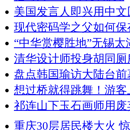
美国发言人即兴用中文
现代密码学之父如何保
“中华赏樱胜地”无锡
清华设计师投身胡同厕
盘点韩国瑜访大陆台前
想过桥就得跳舞！游客
祁连山下玉石画师用废
重庆30层居民楼大火