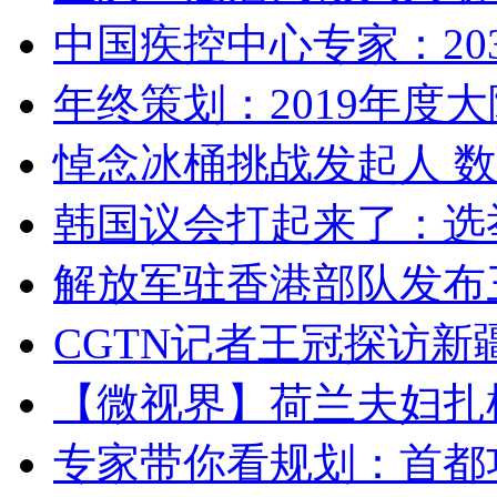
中国疾控中心专家：203
年终策划：2019年度大陆
悼念冰桶挑战发起人 数百
韩国议会打起来了：选举
解放军驻香港部队发布三
CGTN记者王冠探访新疆
【微视界】荷兰夫妇扎根青
专家带你看规划：首都功