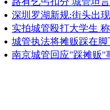
路有乞丐扣分
城管
坦言
女孩北京地铁殴打老人 痛下狠手拳打脚踢
深圳罗湖新规:街头出
无痛分娩是否安全 医生回应
实拍城管殴打大学生 
城管执法将摊贩踩在脚
外交部：反对强权政治霸凌主义
南京城管回应"踩摊贩"事
外交部：有关国家言论片面不公正
安徽一实载49人客车翻车