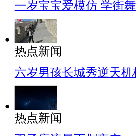
一岁宝宝爱模仿 学街
热点新闻
六岁男孩长城秀逆天机
热点新闻