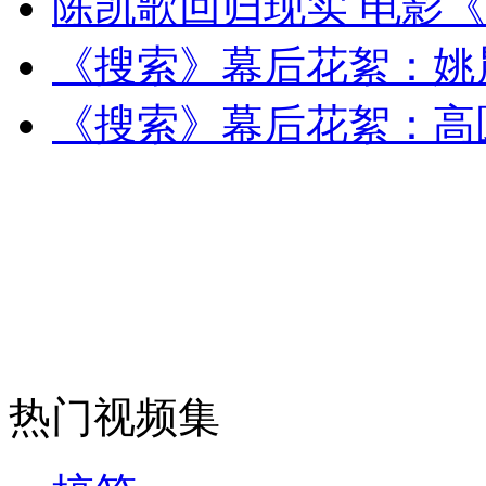
陈凯歌回归现实 电影
女孩北京地铁殴打老人 痛下狠手拳打脚踢
《搜索》幕后花絮：姚
无痛分娩是否安全 医生回应
《搜索》幕后花絮：高
外交部：反对强权政治霸凌主义
外交部：有关国家言论片面不公正
安徽一实载49人客车翻车
热门视频集