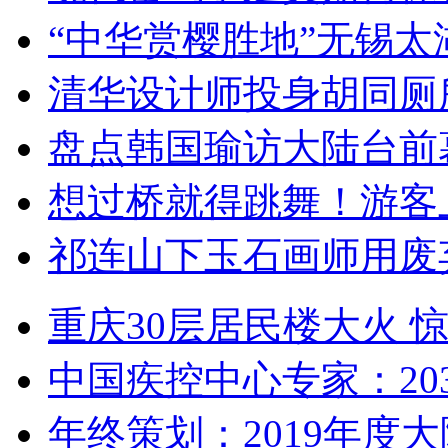
“中华赏樱胜地”无锡
清华设计师投身胡同厕
盘点韩国瑜访大陆台前
想过桥就得跳舞！游客
祁连山下玉石画师用废
重庆30层居民楼大火
中国疾控中心专家：203
年终策划：2019年度大陆