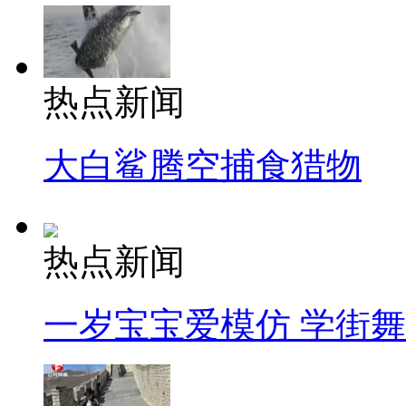
热点新闻
大白鲨腾空捕食猎物
热点新闻
一岁宝宝爱模仿 学街