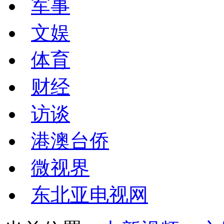
军事
文娱
体育
财经
访谈
港澳台侨
微视界
东北亚电视网