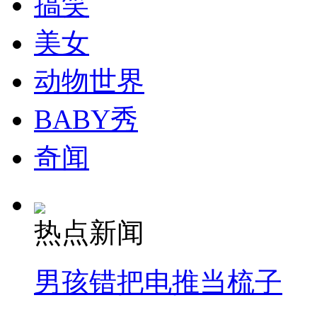
搞笑
走！跟着总书记去植树
美女
消防员救轻生者
花炮节热闹非凡
减压"枕头大战"
动物世界
BABY秀
纽约上演“枕头大战”
奇闻
司机酒驾遇交警 急速倒车逃窜
热点新闻
男孩错把电推当梳子