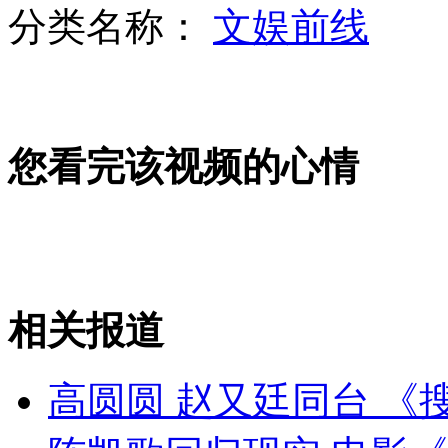
分类名称：
文娱前线
长江中上游迎入汛最大洪峰
您看完该视频的心情
拉姆杀虫剂C罗马桶"问世"
搞笑视频:可爱宝宝和抢哈巴狗食物
相关报道
山西运城恶犬咬伤多人 警民合力深夜将其击毙
高圆圆 赵又廷同台 《