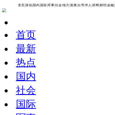
首页
|
滚动
|
国内
|
国际
|
军事
|
社会
|
地方
|
港澳
|
台湾
|
华人
|
侨网
|
财经
|
金融
|
首页
最新
热点
国内
社会
国际