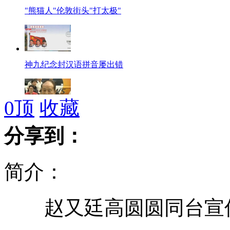
"熊猫人"伦敦街头"打太极"
神九纪念封汉语拼音屡出错
0
顶
收藏
韩国总统胞兄承认受贿接受检方传唤
分享到：
简介：
方丈被杀名下存470万引发遗产风波
赵又廷高圆圆同台宣传<
联合国为牛奶三聚氰胺含量设新标准