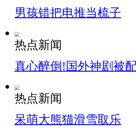
男孩错把电推当梳子
热点新闻
真心醉倒!国外神剧被
热点新闻
呆萌大熊猫滑雪取乐