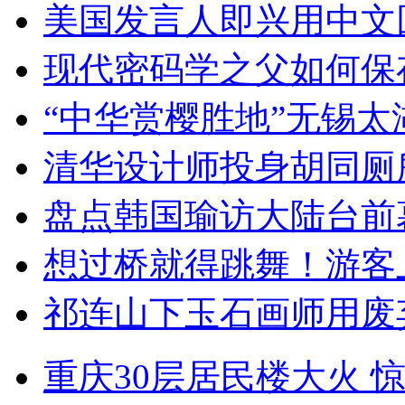
美国发言人即兴用中文
现代密码学之父如何保
“中华赏樱胜地”无锡
清华设计师投身胡同厕
盘点韩国瑜访大陆台前
想过桥就得跳舞！游客
祁连山下玉石画师用废
重庆30层居民楼大火