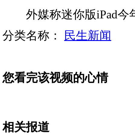
外媒称迷你版iPad今
神九纪念封汉语拼音屡出错
分类名称：
民生新闻
韩国总统胞兄承认受贿接受检方传唤
您看完该视频的心情
方丈被杀名下存470万引发遗产风波
联合国为牛奶三聚氰胺含量设新标准
相关报道