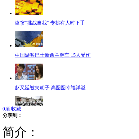
盗窃"挑战自我" 专挑有人时下手
中国游客巴士新西兰翻车 15人受伤
赵又廷被夹胡子 高圆圆幸福洋溢
0
顶
收藏
分享到：
"熊猫人"伦敦街头"打太极"
简介：