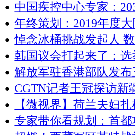
中国疾控中心专家：203
年终策划：2019年度大陆
悼念冰桶挑战发起人 数百
韩国议会打起来了：选举
解放军驻香港部队发布三
CGTN记者王冠探访新疆
【微视界】荷兰夫妇扎根青
专家带你看规划：首都功