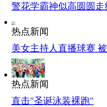
警花学霸神似高圆圆走
热点新闻
美女主持人直播球赛 
热点新闻
直击"圣诞泳装裸跑"