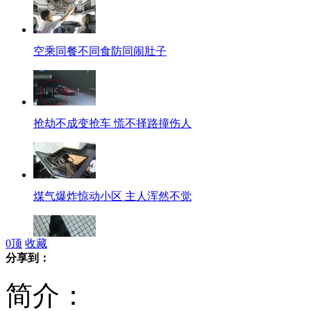
空乘同餐不同食防同闹肚子
抢劫不成变抢车 慌不择路撞伤人
煤气爆炸惊动小区 主人浑然不觉
0
顶
收藏
分享到：
藏獒闹市街头流窜伤人被3枪击毙
简介：