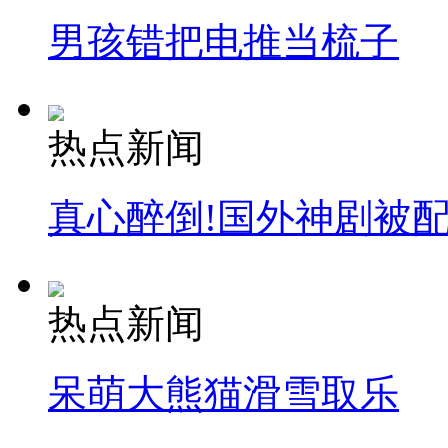
男孩错把电推当梳子
热点新闻
真心醉倒!国外神剧被
热点新闻
呆萌大熊猫滑雪取乐