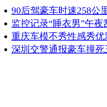
杭州城区一天连发9起飞车抢夺案
90后驾豪车时速258公
山西运城恶犬咬伤多人 警民合力深夜将其击毙
监控记录“睡衣男”午夜
重庆车模不秀性感秀优
女孩北京地铁殴打老人 痛下狠手拳打脚踢
深圳交警通报豪车撞死
无痛分娩是否安全 医生回应
外交部：反对强权政治霸凌主义
外交部：有关国家言论片面不公正