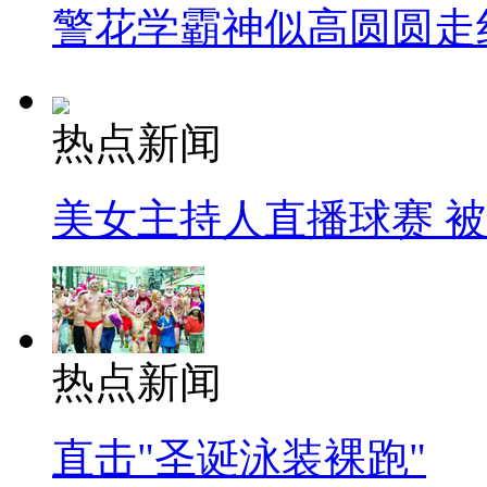
警花学霸神似高圆圆走
热点新闻
美女主持人直播球赛 
热点新闻
直击"圣诞泳装裸跑"