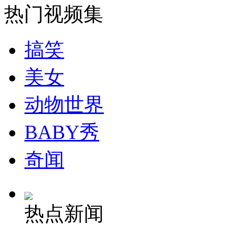
热门视频集
安徽一实载49人客车翻车
搞笑
美女
走！跟着总书记去植树
动物世界
消防员救轻生者
花炮节热闹非凡
减压"枕头大战"
BABY秀
奇闻
纽约上演“枕头大战”
热点新闻
司机酒驾遇交警 急速倒车逃窜