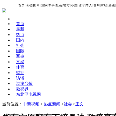
首页
|
滚动
|
国内
|
国际
|
军事
|
社会
|
地方
|
港澳
|
台湾
|
华人
|
侨网
|
财经
|
金融
|
首页
最新
热点
国内
社会
国际
军事
文娱
体育
财经
访谈
港澳台侨
微视界
东北亚电视网
当前位置：
中新视频
>
热点新闻
>
社会
>
正文