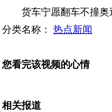
货车宁愿翻车不撞奥迪
实拍轿车公路上演漂移惊险瞬间
分类名称：
热点新闻
师大保安被杀案嫌疑人有精神病史
您看完该视频的心情
北大11位校长助理 网友称过"官瘾"
美国市长是否剃胡须由市民投票决定
相关报道