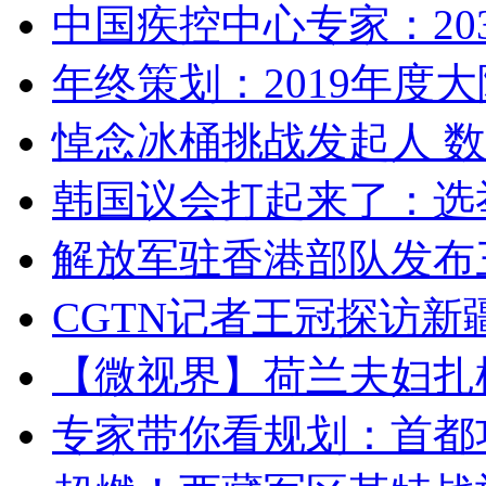
中国疾控中心专家：203
年终策划：2019年度大陆
悼念冰桶挑战发起人 数百
韩国议会打起来了：选举
解放军驻香港部队发布三
CGTN记者王冠探访新疆
【微视界】荷兰夫妇扎根青
专家带你看规划：首都功