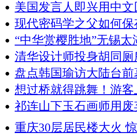
美国发言人即兴用中文
现代密码学之父如何保
“中华赏樱胜地”无锡
清华设计师投身胡同厕
盘点韩国瑜访大陆台前
想过桥就得跳舞！游客
祁连山下玉石画师用废
重庆30层居民楼大火