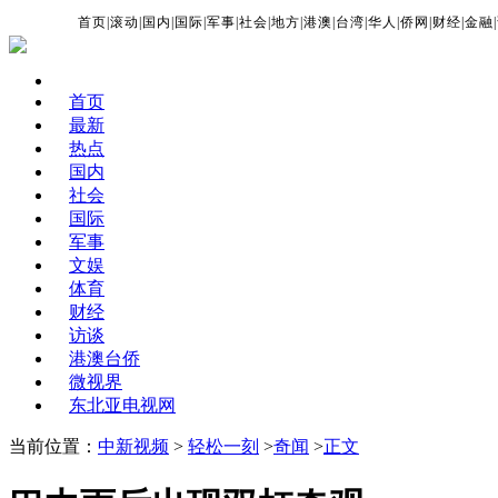
首页
|
滚动
|
国内
|
国际
|
军事
|
社会
|
地方
|
港澳
|
台湾
|
华人
|
侨网
|
财经
|
金融
|
首页
最新
热点
国内
社会
国际
军事
文娱
体育
财经
访谈
港澳台侨
微视界
东北亚电视网
当前位置：
中新视频
>
轻松一刻
>
奇闻
>
正文