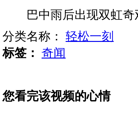
巴中雨后出现双虹奇
最美退休教师办7年免费托管班
分类名称：
轻松一刻
美91岁老人用牙齿拖动1700公斤轿车
标签：
奇闻
校方为腾宿舍要求学生提前毕业
您看完该视频的心情
毕业生宿舍楼梯扔满垃圾如垃圾场