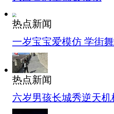
热点新闻
一岁宝宝爱模仿 学街
热点新闻
六岁男孩长城秀逆天机