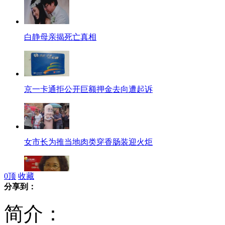
白静母亲揭死亡真相
京一卡通拒公开巨额押金去向遭起诉
女市长为推当地肉类穿香肠装迎火炬
0
顶
收藏
分享到：
男子中500万彩券当废纸 卖主送还
简介：