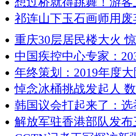
想过桥就得跳舞！游客
祁连山下玉石画师用废
重庆30层居民楼大火
中国疾控中心专家：203
年终策划：2019年度大陆
悼念冰桶挑战发起人 数百
韩国议会打起来了：选举
解放军驻香港部队发布三