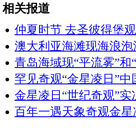
网传农民用雨水浇地也被收费
相关报道
山西运城恶犬咬伤多人 警民合力深夜将其击毙
仲夏时节 去圣彼得堡
澳大利亚海滩现海浪泡
女孩北京地铁殴打老人 痛下狠手拳打脚踢
青岛海域现“平流雾”和
罕见奇观“金星凌日”中
无痛分娩是否安全 医生回应
金星凌日“世纪奇观”实
外交部：反对强权政治霸凌主义
百年一遇天象奇观金星
外交部：有关国家言论片面不公正