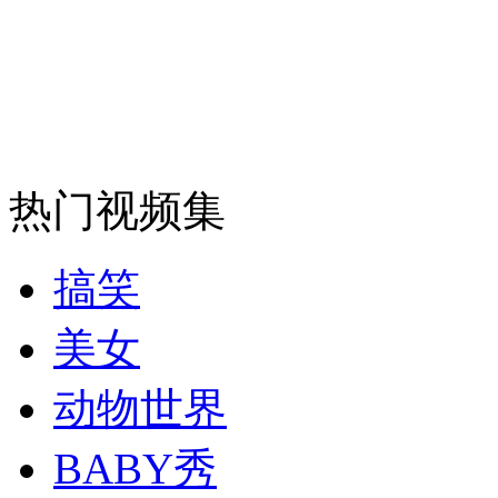
安徽一实载49人客车翻车
走！跟着总书记去植树
热门视频集
消防员救轻生者
花炮节热闹非凡
减压"枕头大战"
搞笑
美女
纽约上演“枕头大战”
动物世界
BABY秀
司机酒驾遇交警 急速倒车逃窜