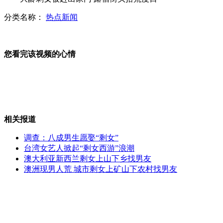
分类名称：
热点新闻
陕西考古发现三千年前的疑似美酒
您看完该视频的心情
香港学生用动画呈现徐悲鸿骏马图
相关报道
台湾美味香飘天津 特色小吃受热捧
调查：八成男生愿娶“剩女”
台湾女艺人掀起“剩女西游”浪潮
澳大利亚新西兰剩女上山下乡找男友
澳洲现男人荒 城市剩女上矿山下农村找男友
海南旅游委主任发飙怒斥无良导游