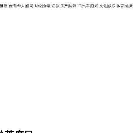
港澳
|
台湾
|
华人
|
侨网
|
财经
|
金融
|
证券
|
房产
|
能源
|
IT
|
汽车
|
游戏
|
文化
|
娱乐
|
体育
|
健康