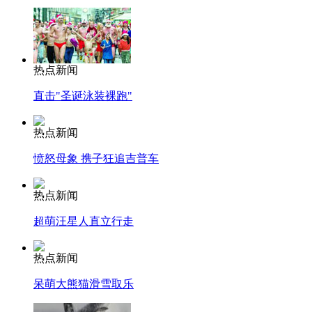
热点新闻
直击"圣诞泳装裸跑"
热点新闻
愤怒母象 携子狂追吉普车
热点新闻
超萌汪星人直立行走
热点新闻
呆萌大熊猫滑雪取乐