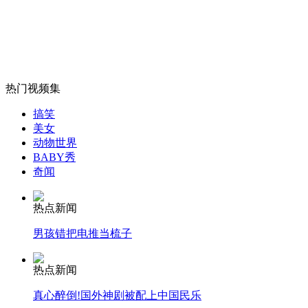
南昌闹市书店大楼爆破 将变地铁站
山西运城恶犬咬伤多人 警民合力深夜将其击毙
热门视频集
搞笑
女孩北京地铁殴打老人 痛下狠手拳打脚踢
美女
动物世界
BABY秀
奇闻
无痛分娩是否安全 医生回应
热点新闻
外交部：反对强权政治霸凌主义
男孩错把电推当梳子
热点新闻
外交部：有关国家言论片面不公正
真心醉倒!国外神剧被配上中国民乐