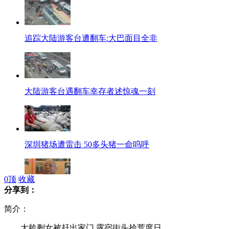
追踪大陆游客台遭翻车:大巴面目全非
大陆游客台遇翻车幸存者述惊魂一刻
深圳猪场遭雷击 50多头猪一命呜呼
0
顶
收藏
分享到：
老革命后代齐聚纪念七七事变75周年
简介：
大龄剩女被赶出家门 露宿街头拾荒度日