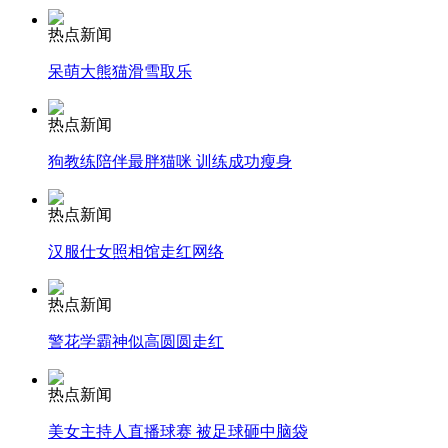
热点新闻
安徽一实载49人客车翻车
呆萌大熊猫滑雪取乐
热点新闻
狗教练陪伴最胖猫咪 训练成功瘦身
走！跟着总书记去植树
热点新闻
消防员救轻生者
花炮节热闹非凡
减压"枕头大战"
汉服仕女照相馆走红网络
热点新闻
警花学霸神似高圆圆走红
纽约上演“枕头大战”
热点新闻
司机酒驾遇交警 急速倒车逃窜
美女主持人直播球赛 被足球砸中脑袋