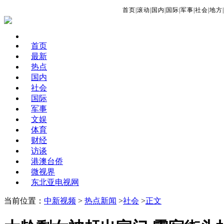
首页
|
滚动
|
国内
|
国际
|
军事
|
社会
|
地方
|
首页
最新
热点
国内
社会
国际
军事
文娱
体育
财经
访谈
港澳台侨
微视界
东北亚电视网
当前位置：
中新视频
>
热点新闻
>
社会
>
正文