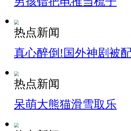
男孩错把电推当梳子
热点新闻
真心醉倒!国外神剧被
热点新闻
呆萌大熊猫滑雪取乐