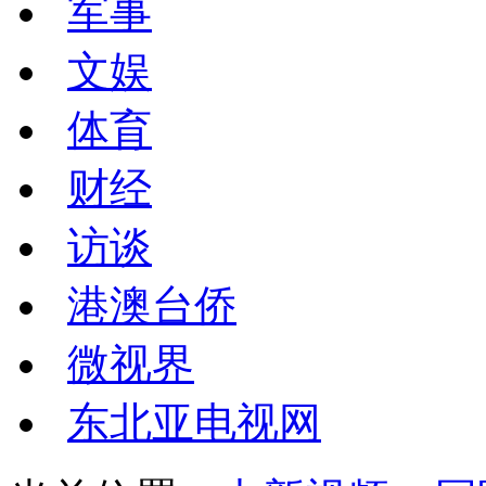
军事
文娱
体育
财经
访谈
港澳台侨
微视界
东北亚电视网