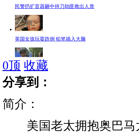
民警扔扩音器砸中持刀劫匪救出人质
英国女孩玩耍跌倒 铅笔插入大脑
0
顶
收藏
“飞腿哥”一招制服行凶歹徒
分享到：
简介：
约旦电视辩论现场 议员扔鞋掏枪
美国老太拥抱奥巴马太
地铁拟设VIP车厢 保证有座遭质疑