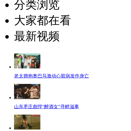
分类浏览
大家都在看
最新视频
老太拥抱奥巴马激动心脏病发作身亡
山东枣庄彪悍“醉酒女”寻畔滋事