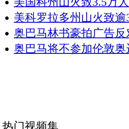
美国科州山火致3.5万
女孩北京地铁殴打老人 痛下狠手拳打脚踢
美科罗拉多州山火致逾
无痛分娩是否安全 医生回应
奥巴马林书豪拍广告反
奥巴马将不参加伦敦奥
外交部：反对强权政治霸凌主义
外交部：有关国家言论片面不公正
安徽一实载49人客车翻车
热门视频集