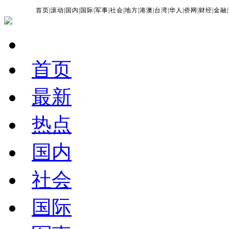
首页
|
滚动
|
国内
|
国际
|
军事
|
社会
|
地方
|
港澳
|
台湾
|
华人
|
侨网
|
财经
|
金融
|
首页
最新
热点
国内
社会
国际