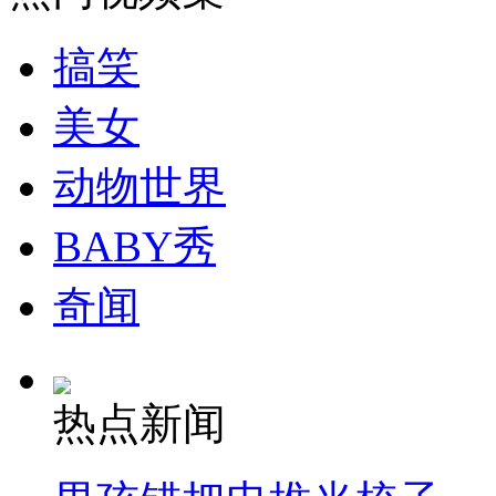
走！跟着总书记去植树
搞笑
消防员救轻生者
花炮节热闹非凡
减压"枕头大战"
美女
动物世界
纽约上演“枕头大战”
BABY秀
司机酒驾遇交警 急速倒车逃窜
奇闻
热点新闻