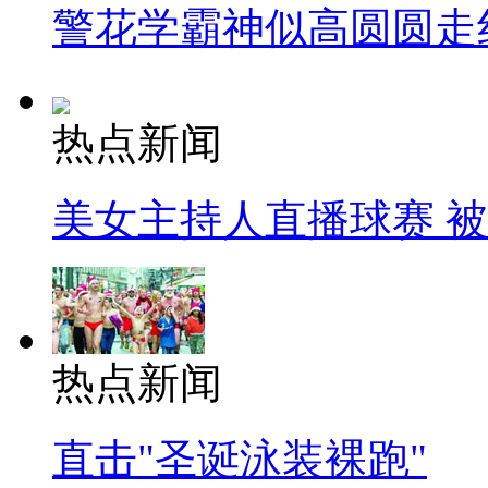
警花学霸神似高圆圆走
热点新闻
美女主持人直播球赛 
热点新闻
直击"圣诞泳装裸跑"