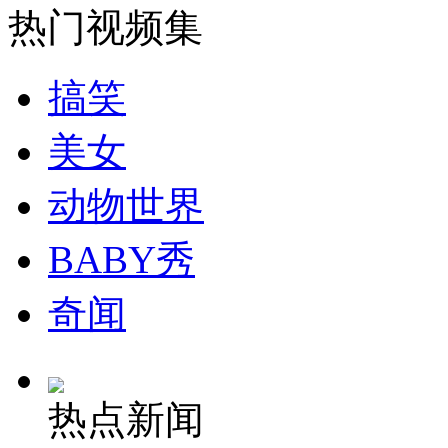
热门视频集
安徽一实载49人客车翻车
搞笑
美女
走！跟着总书记去植树
动物世界
消防员救轻生者
花炮节热闹非凡
减压"枕头大战"
BABY秀
奇闻
纽约上演“枕头大战”
热点新闻
司机酒驾遇交警 急速倒车逃窜