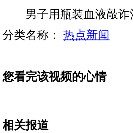
男子用瓶装血液敲诈
延迟退休引争议 专家呼吁弹性退休
分类名称：
热点新闻
一声巨雷 53头猪瞬间毙命
您看完该视频的心情
胖警察忙瘦身 要么减肥要么离岗
大狗公交车上避雨 司机不知所措
相关报道