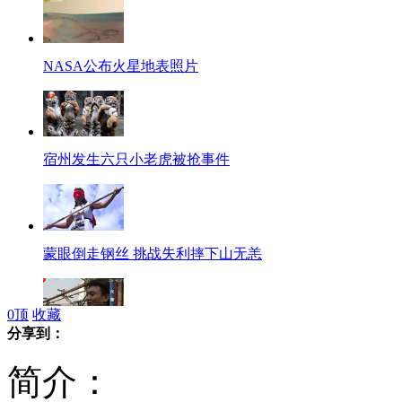
NASA公布火星地表照片
宿州发生六只小老虎被抢事件
蒙眼倒走钢丝 挑战失利摔下山无恙
0
顶
收藏
分享到：
"保安"收钱放小偷 原是同行"黑吃黑"
简介：