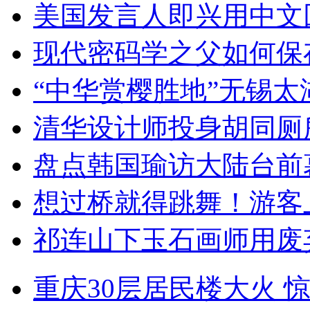
美国发言人即兴用中文
现代密码学之父如何保
“中华赏樱胜地”无锡
清华设计师投身胡同厕
盘点韩国瑜访大陆台前
想过桥就得跳舞！游客
祁连山下玉石画师用废
重庆30层居民楼大火