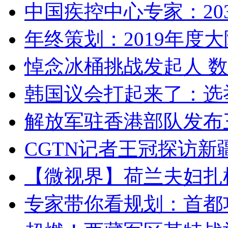
中国疾控中心专家：203
年终策划：2019年度大陆
悼念冰桶挑战发起人 数百
韩国议会打起来了：选举
解放军驻香港部队发布三
CGTN记者王冠探访新疆
【微视界】荷兰夫妇扎根青
专家带你看规划：首都功