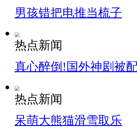
男孩错把电推当梳子
热点新闻
真心醉倒!国外神剧被
热点新闻
呆萌大熊猫滑雪取乐