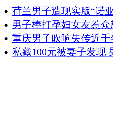
要想城里卖瓜 先到城管买伞！
荷兰男子造现实版“诺亚
山西运城恶犬咬伤多人 警民合力深夜将其击毙
男子棒打孕妇女友惹众
重庆男子吹响失传近千
女孩北京地铁殴打老人 痛下狠手拳打脚踢
私藏100元被妻子发现
无痛分娩是否安全 医生回应
外交部：反对强权政治霸凌主义
外交部：有关国家言论片面不公正