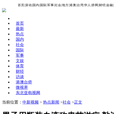
首页
|
滚动
|
国内
|
国际
|
军事
|
社会
|
地方
|
港澳
|
台湾
|
华人
|
侨网
|
财经
|
金融
|
首页
最新
热点
国内
社会
国际
军事
文娱
体育
财经
访谈
港澳台侨
微视界
东北亚电视网
当前位置：
中新视频
>
热点新闻
>
社会
>
正文