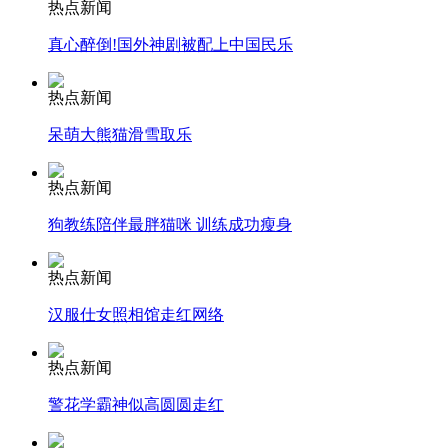
热点新闻
真心醉倒!国外神剧被配上中国民乐
安徽一实载49人客车翻车
热点新闻
呆萌大熊猫滑雪取乐
走！跟着总书记去植树
热点新闻
狗教练陪伴最胖猫咪 训练成功瘦身
消防员救轻生者
花炮节热闹非凡
减压"枕头大战"
热点新闻
汉服仕女照相馆走红网络
纽约上演“枕头大战”
热点新闻
警花学霸神似高圆圆走红
司机酒驾遇交警 急速倒车逃窜