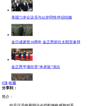
美国72岁众议员与42岁同性伴侣结婚
金日成逝世18周年 金正恩前往太阳宫参拜
金正恩平壤欣赏“米老鼠”演出
0
顶
收藏
分享到：
第一批野生东北虎监控影像披露
简介：
约旦议员电视辩论会扔鞋掏枪威胁对手