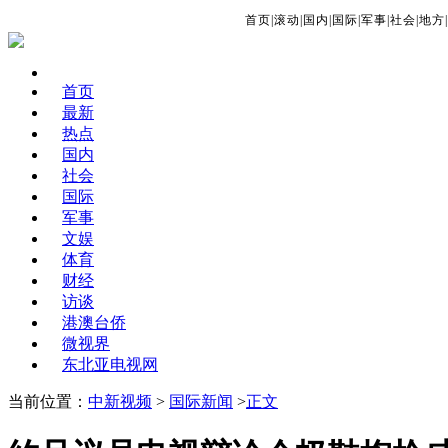
首页
|
滚动
|
国内
|
国际
|
军事
|
社会
|
地方
|
首页
最新
热点
国内
社会
国际
军事
文娱
体育
财经
访谈
港澳台侨
微视界
东北亚电视网
当前位置：
中新视频
>
国际新闻
>
正文