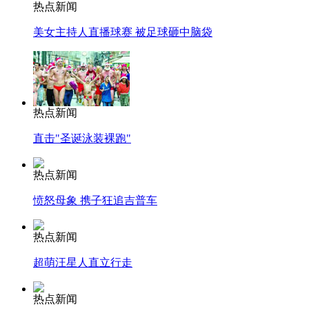
热点新闻
美女主持人直播球赛 被足球砸中脑袋
热点新闻
直击"圣诞泳装裸跑"
热点新闻
愤怒母象 携子狂追吉普车
热点新闻
超萌汪星人直立行走
热点新闻