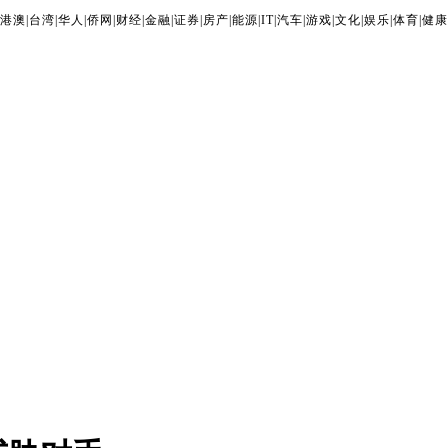
港澳
|
台湾
|
华人
|
侨网
|
财经
|
金融
|
证券
|
房产
|
能源
|
IT
|
汽车
|
游戏
|
文化
|
娱乐
|
体育
|
健康