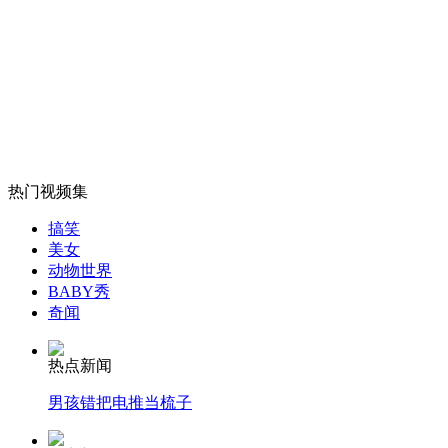
摁半年遥控器 环卫女工终找到电动车
山西运城恶犬咬伤多人 警民合力深夜将其击毙
女孩北京地铁殴打老人 痛下狠手拳打脚踢
热门视频集
搞笑
美女
无痛分娩是否安全 医生回应
动物世界
BABY秀
奇闻
外交部：反对强权政治霸凌主义
热点新闻
外交部：有关国家言论片面不公正
男孩错把电推当梳子