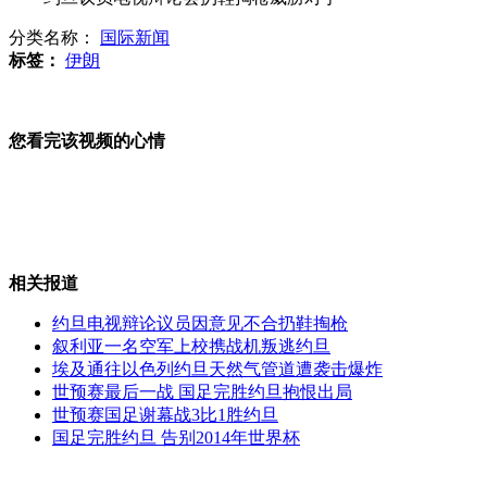
分类名称：
国际新闻
“最美警花”街头帮行乞老人穿衣服
标签：
伊朗
您看完该视频的心情
实拍男子公路耍酷 站着骑摩托车
女士优先：神奇的哥
相关报道
约旦电视辩论议员因意见不合扔鞋掏枪
叙利亚一名空军上校携战机叛逃约旦
埃及通往以色列约旦天然气管道遭袭击爆炸
朝鲜纪念金日成逝世18周年
世预赛最后一战 国足完胜约旦抱恨出局
世预赛国足谢幕战3比1胜约旦
国足完胜约旦 告别2014年世界杯