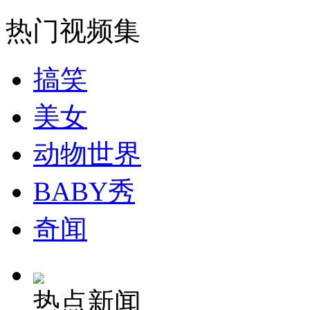
走！跟着总书记去植树
热门视频集
消防员救轻生者
花炮节热闹非凡
减压"枕头大战"
搞笑
美女
纽约上演“枕头大战”
动物世界
司机酒驾遇交警 急速倒车逃窜
BABY秀
奇闻
热点新闻