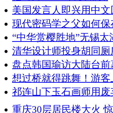
美国发言人即兴用中文
现代密码学之父如何保
“中华赏樱胜地”无锡
清华设计师投身胡同厕
盘点韩国瑜访大陆台前
想过桥就得跳舞！游客
祁连山下玉石画师用废
重庆30层居民楼大火