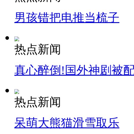
男孩错把电推当梳子
热点新闻
真心醉倒!国外神剧被
热点新闻
呆萌大熊猫滑雪取乐