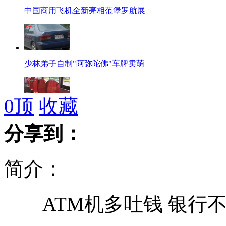
中国商用飞机全新亮相范堡罗航展
少林弟子自制"阿弥陀佛"车牌卖萌
0
顶
收藏
七旬老人公交车上让座八旬老人
分享到：
简介：
6月份CPI涨2.2% 创29个月新低
ATM机多吐钱 银行不
费德勒温网折桂重返世界第一