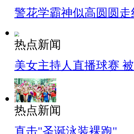
警花学霸神似高圆圆走
热点新闻
美女主持人直播球赛 
热点新闻
直击"圣诞泳装裸跑"