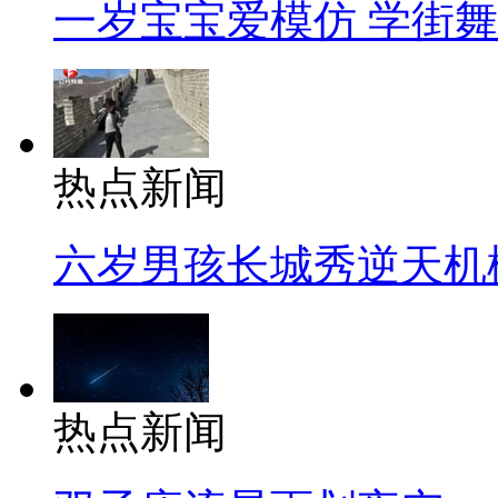
一岁宝宝爱模仿 学街
热点新闻
六岁男孩长城秀逆天机
热点新闻