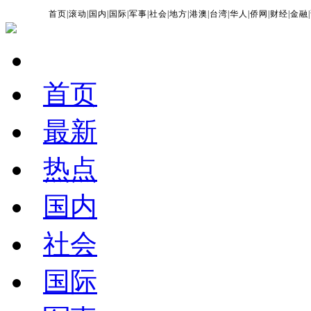
首页
|
滚动
|
国内
|
国际
|
军事
|
社会
|
地方
|
港澳
|
台湾
|
华人
|
侨网
|
财经
|
金融
|
首页
最新
热点
国内
社会
国际