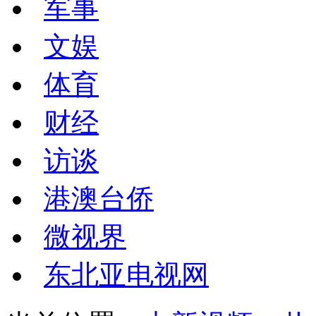
军事
文娱
体育
财经
访谈
港澳台侨
微视界
东北亚电视网