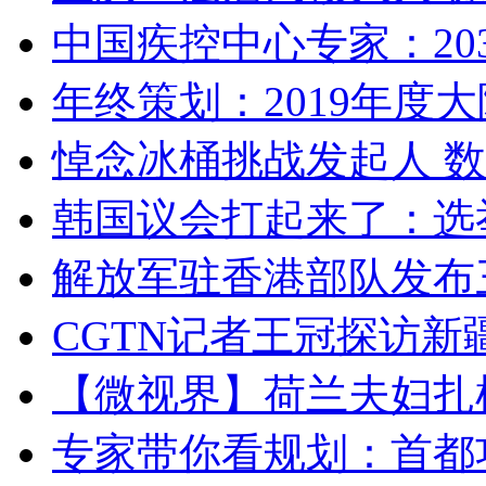
中国疾控中心专家：203
年终策划：2019年度大陆
悼念冰桶挑战发起人 数百
韩国议会打起来了：选举
解放军驻香港部队发布三
CGTN记者王冠探访新疆
【微视界】荷兰夫妇扎根青
专家带你看规划：首都功