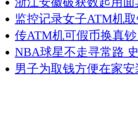
浙江安徽破获数起用面
女孩北京地铁殴打老人 痛下狠手拳打脚踢
监控记录女子ATM机
无痛分娩是否安全 医生回应
传ATM机可假币换真钞
NBA球星不走寻常路 
外交部：反对强权政治霸凌主义
男子为取钱方便在家安
外交部：有关国家言论片面不公正
安徽一实载49人客车翻车