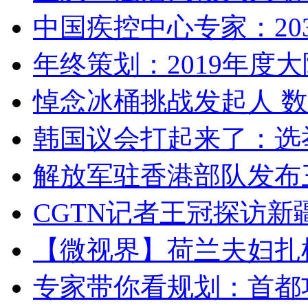
中国疾控中心专家：203
年终策划：2019年度大陆
悼念冰桶挑战发起人 数百
韩国议会打起来了：选举
解放军驻香港部队发布三
CGTN记者王冠探访新疆
【微视界】荷兰夫妇扎根青
专家带你看规划：首都功