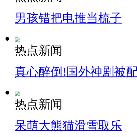
男孩错把电推当梳子
热点新闻
真心醉倒!国外神剧被
热点新闻
呆萌大熊猫滑雪取乐