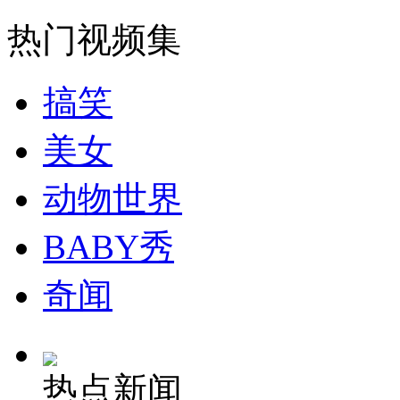
走！跟着总书记去植树
热门视频集
消防员救轻生者
花炮节热闹非凡
减压"枕头大战"
搞笑
美女
纽约上演“枕头大战”
动物世界
司机酒驾遇交警 急速倒车逃窜
BABY秀
奇闻
热点新闻