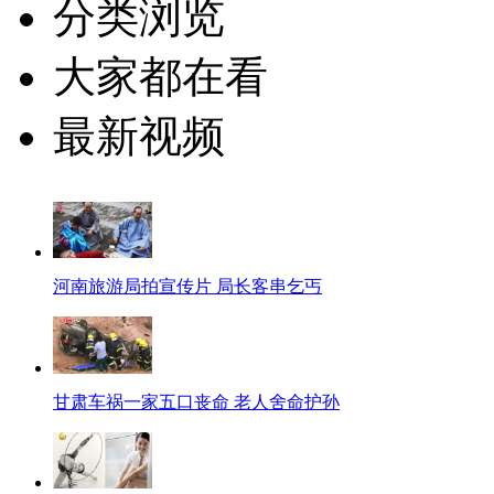
分类浏览
大家都在看
最新视频
河南旅游局拍宣传片 局长客串乞丐
甘肃车祸一家五口丧命 老人舍命护孙