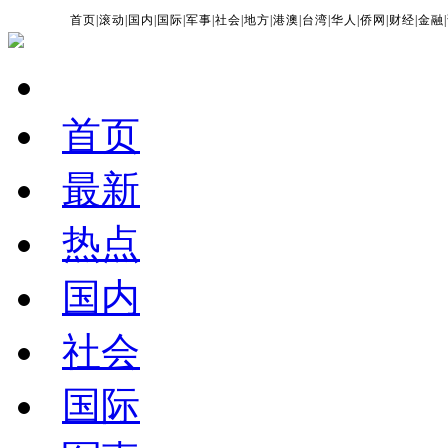
首页
|
滚动
|
国内
|
国际
|
军事
|
社会
|
地方
|
港澳
|
台湾
|
华人
|
侨网
|
财经
|
金融
|
首页
最新
热点
国内
社会
国际