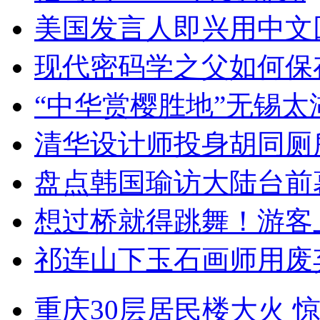
美国发言人即兴用中文
现代密码学之父如何保
“中华赏樱胜地”无锡
清华设计师投身胡同厕
盘点韩国瑜访大陆台前
想过桥就得跳舞！游客
祁连山下玉石画师用废
重庆30层居民楼大火