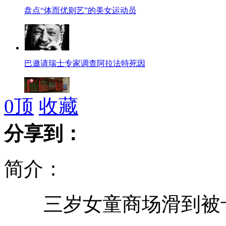
盘点“体而优则艺”的美女运动员
巴邀请瑞士专家调查阿拉法特死因
0
顶
收藏
沪指大跌2.3% 创半年来新低
分享到：
简介：
刘德华荣升爸爸后上海公开亮相
三岁女童商场滑到被卡
海航重奖机组:巨额现金房产轿车