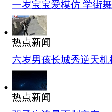
一岁宝宝爱模仿 学街
热点新闻
六岁男孩长城秀逆天机
热点新闻