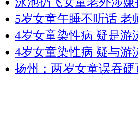
泳池扔飞女童老外涉嫌
女孩北京地铁殴打老人 痛下狠手拳打脚踢
5岁女童午睡不听话 老
无痛分娩是否安全 医生回应
4岁女童染性病 疑是游
4岁女童染性病 疑与游
外交部：反对强权政治霸凌主义
扬州：两岁女童误吞硬
外交部：有关国家言论片面不公正
安徽一实载49人客车翻车