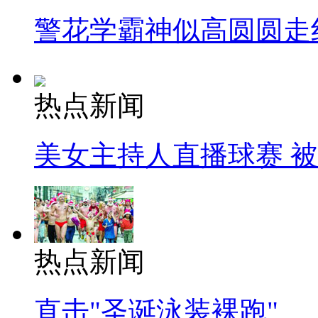
警花学霸神似高圆圆走
热点新闻
美女主持人直播球赛 
热点新闻
直击"圣诞泳装裸跑"