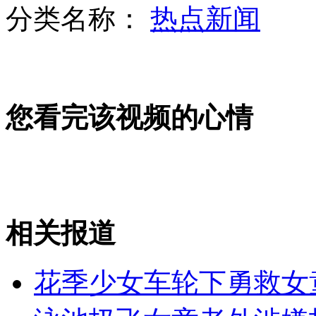
分类名称：
热点新闻
卫生部:已确诊慢性病患者超2.6亿
您看完该视频的心情
女子因男方终止恋爱选择跳楼
俄罗斯171人因洪灾遇难 全国哀悼
相关报道
山西运城恶犬咬伤多人 警民合力深夜将其击毙
花季少女车轮下勇救女