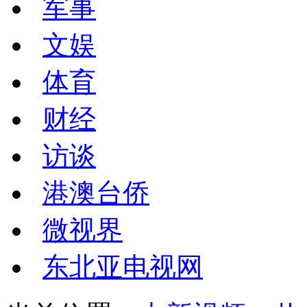
军事
文娱
体育
财经
访谈
港澳台侨
微视界
东北亚电视网