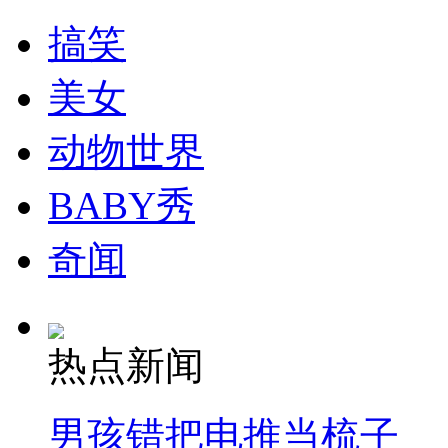
搞笑
安徽一实载49人客车翻车
美女
动物世界
走！跟着总书记去植树
BABY秀
消防员救轻生者
花炮节热闹非凡
减压"枕头大战"
奇闻
纽约上演“枕头大战”
热点新闻
司机酒驾遇交警 急速倒车逃窜
男孩错把电推当梳子