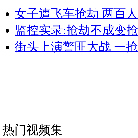
河南一楼盘封顶挂多个政府部门贺幅
女子遭飞车抢劫 两百
山西运城恶犬咬伤多人 警民合力深夜将其击毙
监控实录:抢劫不成变抢
街头上演警匪大战 一
女孩北京地铁殴打老人 痛下狠手拳打脚踢
无痛分娩是否安全 医生回应
外交部：反对强权政治霸凌主义
外交部：有关国家言论片面不公正
热门视频集