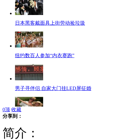
日本黑客戴面具上街劳动捡垃圾
纽约数百人参加“内衣赛跑”
男子寻伴侣 自家大门挂LED屏征婚
0
顶
收藏
分享到：
纽约中年情侣在地铁站台跳舞被捕
简介：