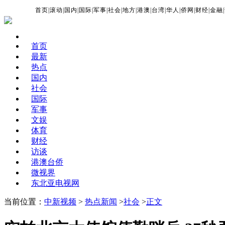
首页
|
滚动
|
国内
|
国际
|
军事
|
社会
|
地方
|
港澳
|
台湾
|
华人
|
侨网
|
财经
|
金融
|
首页
最新
热点
国内
社会
国际
军事
文娱
体育
财经
访谈
港澳台侨
微视界
东北亚电视网
当前位置：
中新视频
>
热点新闻
>
社会
>
正文