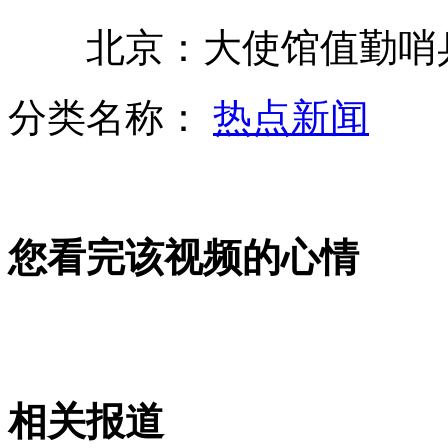
北京：大使馆值勤哨兵 
英国富翁随机向路人发钱要求行善
分类名称：
热点新闻
温州一公牛发狂 遇母牛变温柔
您看完该视频的心情
美国男子楼房里种菜养鱼
美警员搂女子跳舞 佩枪走火酿惨剧
相关报道