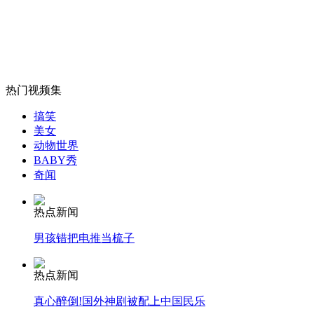
沈阳网友晒“地铁喂奶照”挨批
山西运城恶犬咬伤多人 警民合力深夜将其击毙
热门视频集
搞笑
女孩北京地铁殴打老人 痛下狠手拳打脚踢
美女
动物世界
BABY秀
奇闻
无痛分娩是否安全 医生回应
热点新闻
外交部：反对强权政治霸凌主义
男孩错把电推当梳子
外交部：有关国家言论片面不公正
热点新闻
真心醉倒!国外神剧被配上中国民乐