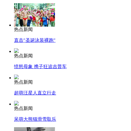
热点新闻
直击"圣诞泳装裸跑"
热点新闻
愤怒母象 携子狂追吉普车
热点新闻
超萌汪星人直立行走
热点新闻
呆萌大熊猫滑雪取乐