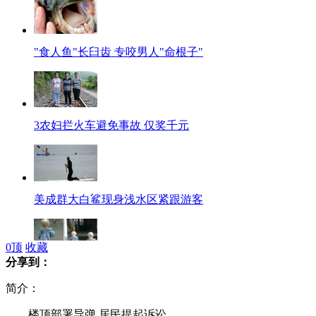
"食人鱼"长臼齿 专咬男人"命根子"
3农妇拦火车避免事故 仅奖千元
美成群大白鲨现身浅水区紧跟游客
0
顶
收藏
分享到：
"超萌小和尚"像极"真人版乌龙院"
简介：
楼顶部署导弹 居民提起诉讼