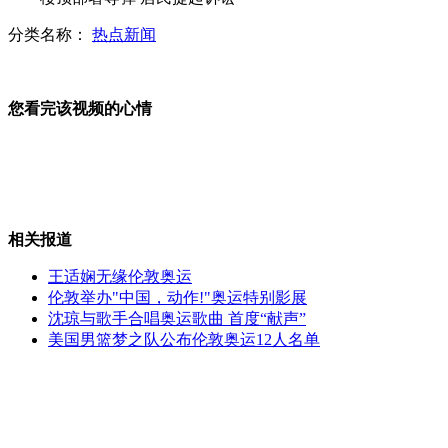
分类名称：
热点新闻
T台上的囧况 名模走秀的尴尬瞬间
您看完该视频的心情
台实弹射击操演靶机坠落 事故频发
相关报道
南阳旅游局拍宣传片 4局长跑龙套
王适娴无缘伦敦奥运
伦敦举办"中国，动作!"奥运特别影展
沈琼与歌手合唱奥运歌曲 首度“献声”
美国男篮梦之队公布伦敦奥运12人名单
范堡罗航展参展战机飞行特技表演