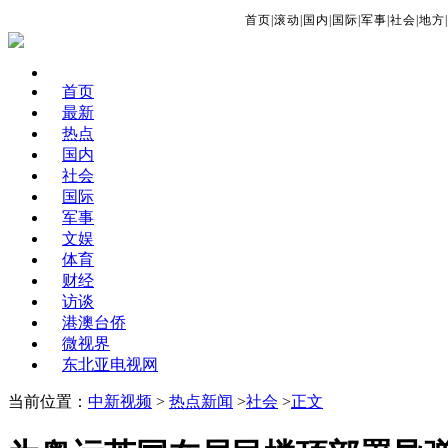
首页
|
滚动
|
国内
|
国际
|
军事
|
社会
|
地方
|
首页
最新
热点
国内
社会
国际
军事
文娱
体育
财经
访谈
港澳台侨
微视界
东北亚电视网
当前位置：
中新视频
>
热点新闻
>
社会
>
正文