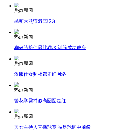
热点新闻
安徽一实载49人客车翻车
呆萌大熊猫滑雪取乐
热点新闻
走！跟着总书记去植树
狗教练陪伴最胖猫咪 训练成功瘦身
热点新闻
消防员救轻生者
花炮节热闹非凡
减压"枕头大战"
汉服仕女照相馆走红网络
热点新闻
警花学霸神似高圆圆走红
纽约上演“枕头大战”
热点新闻
司机酒驾遇交警 急速倒车逃窜
美女主持人直播球赛 被足球砸中脑袋