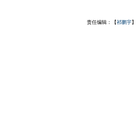
责任编辑：【
祁鹏宇
】