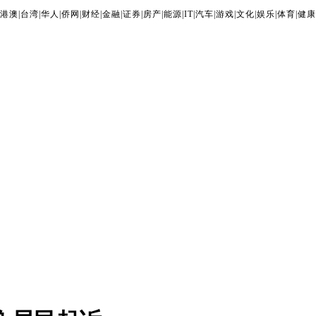
港澳
|
台湾
|
华人
|
侨网
|
财经
|
金融
|
证券
|
房产
|
能源
|
IT
|
汽车
|
游戏
|
文化
|
娱乐
|
体育
|
健康