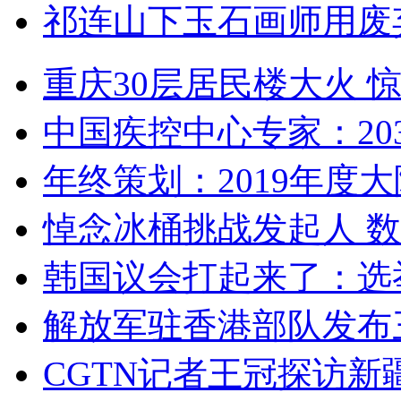
祁连山下玉石画师用废
重庆30层居民楼大火
中国疾控中心专家：203
年终策划：2019年度大陆
悼念冰桶挑战发起人 数百
韩国议会打起来了：选举
解放军驻香港部队发布三
CGTN记者王冠探访新疆