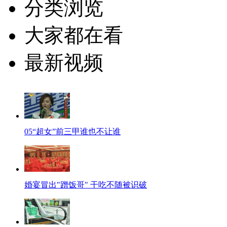
分类浏览
大家都在看
最新视频
05“超女”前三甲谁也不让谁
婚宴冒出"蹭饭哥" 干吃不随被识破