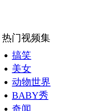
走！跟着总书记去植树
消防员救轻生者
花炮节热闹非凡
减压"枕头大战"
热门视频集
纽约上演“枕头大战”
搞笑
司机酒驾遇交警 急速倒车逃窜
美女
动物世界
BABY秀
奇闻