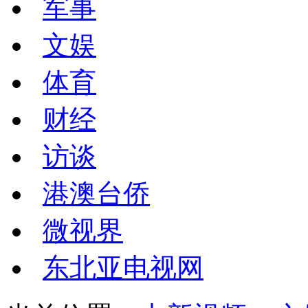
军事
文娱
体育
财经
访谈
港澳台侨
微视界
东北亚电视网