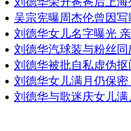
刘德华荣升爸爸后上海
女孩北京地铁殴打老人 痛下狠手拳打脚踢
吴宗宪曝周杰伦曾因写
无痛分娩是否安全 医生回应
刘德华女儿名字曝光 
刘德华汽球装与粉丝同
外交部：反对强权政治霸凌主义
刘德华被批自私虚伪抠
外交部：有关国家言论片面不公正
刘德华女儿满月仍保密
刘德华与歌迷庆女儿满
安徽一实载49人客车翻车