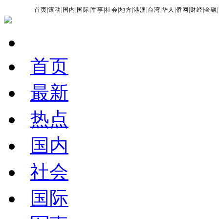
首页
|
滚动
|
国内
|
国际
|
军事
|
社会
|
地方
|
港澳
|
台湾
|
华人
|
侨网
|
财经
|
金融
|
首页
最新
热点
国内
社会
国际