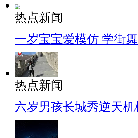
热点新闻
一岁宝宝爱模仿 学街
热点新闻
六岁男孩长城秀逆天机