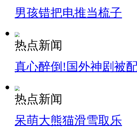
男孩错把电推当梳子
热点新闻
真心醉倒!国外神剧被
热点新闻
呆萌大熊猫滑雪取乐