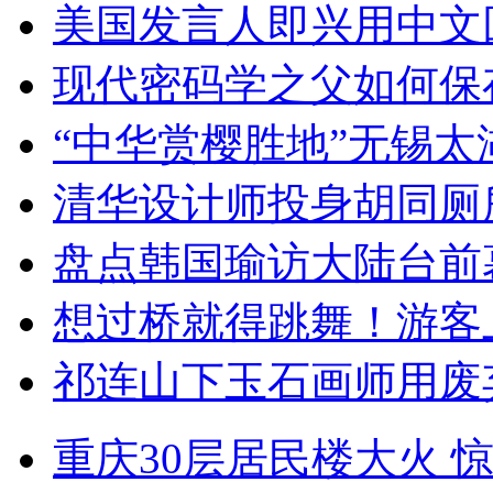
美国发言人即兴用中文
现代密码学之父如何保
“中华赏樱胜地”无锡
清华设计师投身胡同厕
盘点韩国瑜访大陆台前
想过桥就得跳舞！游客
祁连山下玉石画师用废
重庆30层居民楼大火