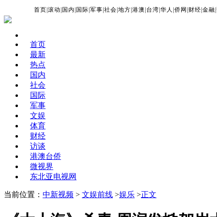
首页
|
滚动
|
国内
|
国际
|
军事
|
社会
|
地方
|
港澳
|
台湾
|
华人
|
侨网
|
财经
|
金融
|
首页
最新
热点
国内
社会
国际
军事
文娱
体育
财经
访谈
港澳台侨
微视界
东北亚电视网
当前位置：
中新视频
>
文娱前线
>
娱乐
>
正文