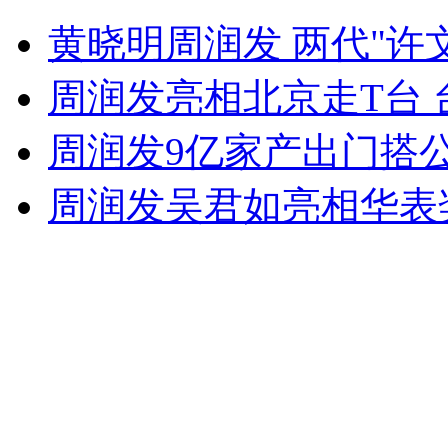
伦敦奥运将是谁的谢幕之旅？
黄晓明周润发 两代"许
山西运城恶犬咬伤多人 警民合力深夜将其击毙
周润发亮相北京走T台
周润发9亿家产出门搭公
女孩北京地铁殴打老人 痛下狠手拳打脚踢
周润发吴君如亮相华表
无痛分娩是否安全 医生回应
外交部：反对强权政治霸凌主义
外交部：有关国家言论片面不公正