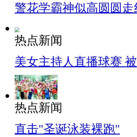
警花学霸神似高圆圆走
热点新闻
美女主持人直播球赛 
热点新闻
直击"圣诞泳装裸跑"