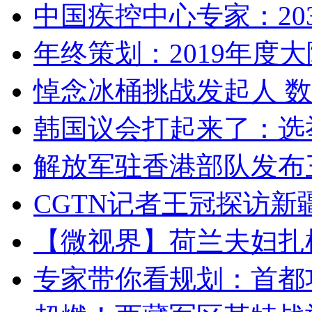
中国疾控中心专家：203
年终策划：2019年度大陆
悼念冰桶挑战发起人 数百
韩国议会打起来了：选举
解放军驻香港部队发布三
CGTN记者王冠探访新疆
【微视界】荷兰夫妇扎根青
专家带你看规划：首都功