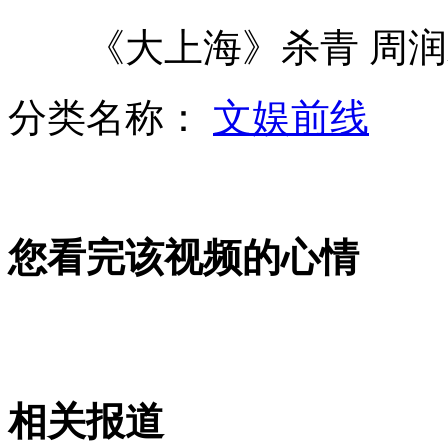
《大上海》杀青 周润
机关事务管理条例:超"三公"可被撤职
分类名称：
文娱前线
深圳：试点“先诊疗后缴费”
您看完该视频的心情
汤姆·克鲁斯离婚案达成和解
厦大女教授回应畸恋传闻 称将起诉
相关报道