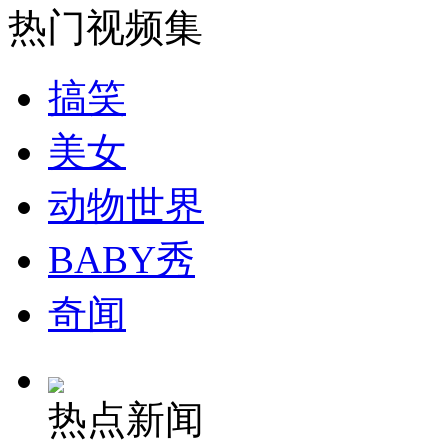
热门视频集
安徽一实载49人客车翻车
搞笑
美女
走！跟着总书记去植树
动物世界
消防员救轻生者
花炮节热闹非凡
减压"枕头大战"
BABY秀
奇闻
纽约上演“枕头大战”
热点新闻
司机酒驾遇交警 急速倒车逃窜