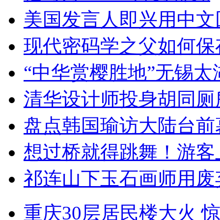
美国发言人即兴用中文
现代密码学之父如何保
“中华赏樱胜地”无锡
清华设计师投身胡同厕
盘点韩国瑜访大陆台前
想过桥就得跳舞！游客
祁连山下玉石画师用废
重庆30层居民楼大火