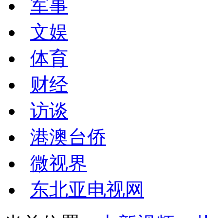
军事
文娱
体育
财经
访谈
港澳台侨
微视界
东北亚电视网