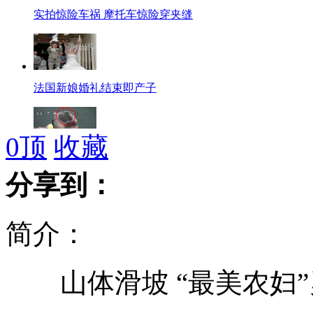
实拍惊险车祸 摩托车惊险穿夹缝
法国新娘婚礼结束即产子
0
顶
收藏
潮爆发型:2岁宝宝头顶"苹果标志"
分享到：
简介：
英男子开车回头看美女被罚500元
山体滑坡 “最美农妇”
小区雷人提示牌:乱扔垃圾逢赌必输