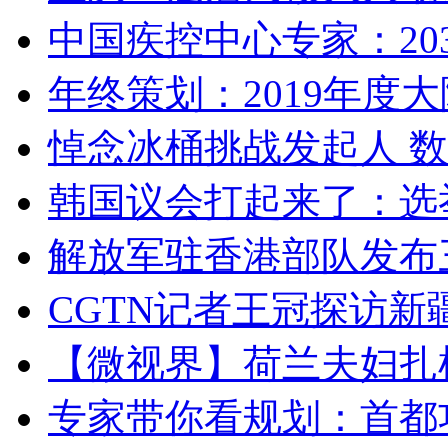
中国疾控中心专家：203
年终策划：2019年度大陆
悼念冰桶挑战发起人 数百
韩国议会打起来了：选举
解放军驻香港部队发布三
CGTN记者王冠探访新疆
【微视界】荷兰夫妇扎根青
专家带你看规划：首都功