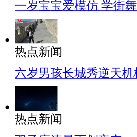
一岁宝宝爱模仿 学街
热点新闻
六岁男孩长城秀逆天机
热点新闻