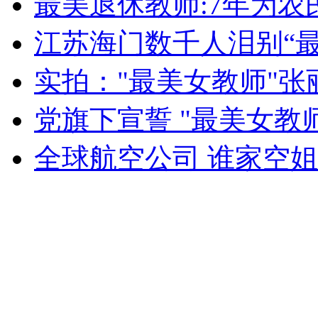
最美退休教师:7年为
女孩北京地铁殴打老人 痛下狠手拳打脚踢
江苏海门数千人泪别“
无痛分娩是否安全 医生回应
实拍："最美女教师"张
党旗下宣誓 "最美女教
外交部：反对强权政治霸凌主义
全球航空公司 谁家空
外交部：有关国家言论片面不公正
安徽一实载49人客车翻车