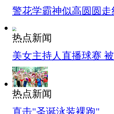
警花学霸神似高圆圆走
热点新闻
美女主持人直播球赛 
热点新闻
直击"圣诞泳装裸跑"