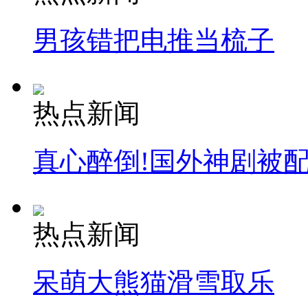
男孩错把电推当梳子
热点新闻
真心醉倒!国外神剧被
热点新闻
呆萌大熊猫滑雪取乐