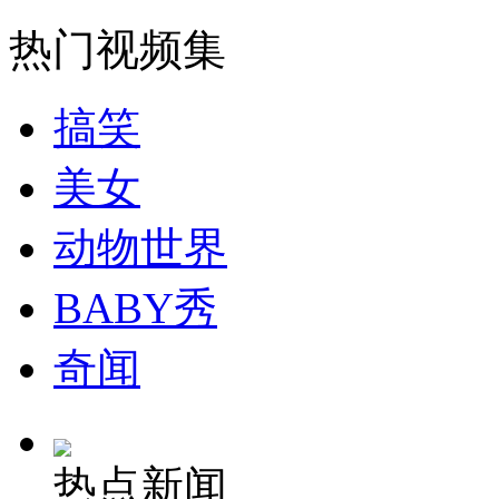
走！跟着总书记去植树
热门视频集
消防员救轻生者
花炮节热闹非凡
减压"枕头大战"
搞笑
美女
纽约上演“枕头大战”
动物世界
司机酒驾遇交警 急速倒车逃窜
BABY秀
奇闻
热点新闻