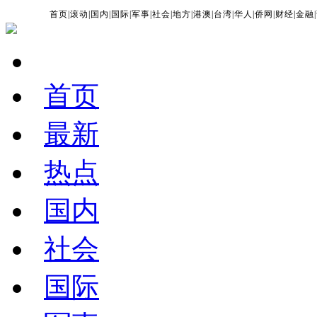
首页
|
滚动
|
国内
|
国际
|
军事
|
社会
|
地方
|
港澳
|
台湾
|
华人
|
侨网
|
财经
|
金融
|
首页
最新
热点
国内
社会
国际