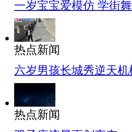
一岁宝宝爱模仿 学街
热点新闻
六岁男孩长城秀逆天机
热点新闻