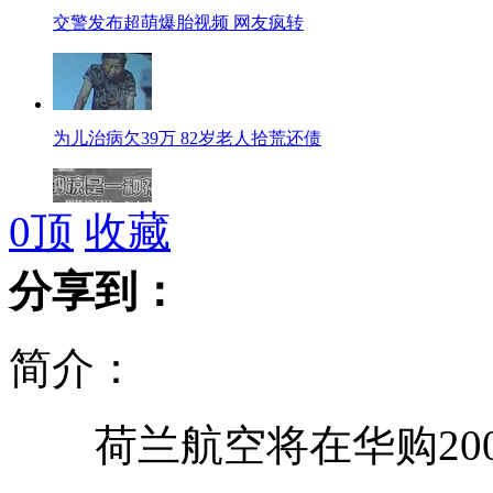
交警发布超萌爆胎视频 网友疯转
为儿治病欠39万 82岁老人拾荒还债
0
顶
收藏
恩施旅游委否认为市民发放"凉民证"
分享到：
简介：
中国地沟油出口荷兰变身航空燃油
荷兰航空将在华购200
豪宅配美女保安 惊艳秒杀各种车模