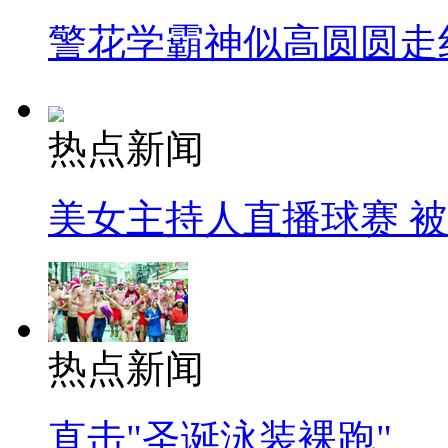
警花学霸神似高圆圆走
热点新闻
美女主持人直播球赛 
热点新闻
直击"圣诞泳装裸跑"