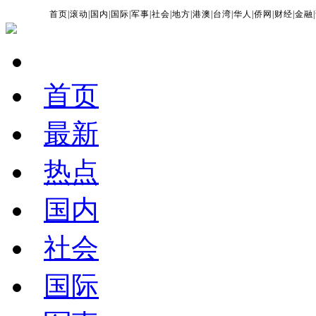
首页
|
滚动
|
国内
|
国际
|
军事
|
社会
|
地方
|
港澳
|
台湾
|
华人
|
侨网
|
财经
|
金融
|
首页
最新
热点
国内
社会
国际