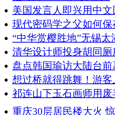
美国发言人即兴用中文
现代密码学之父如何保
“中华赏樱胜地”无锡
清华设计师投身胡同厕
盘点韩国瑜访大陆台前
想过桥就得跳舞！游客
祁连山下玉石画师用废
重庆30层居民楼大火