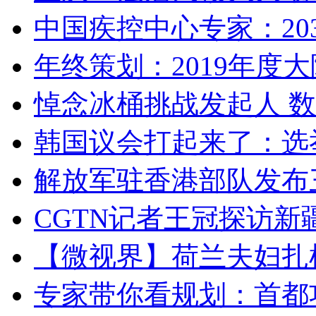
中国疾控中心专家：203
年终策划：2019年度大陆
悼念冰桶挑战发起人 数百
韩国议会打起来了：选举
解放军驻香港部队发布三
CGTN记者王冠探访新疆
【微视界】荷兰夫妇扎根青
专家带你看规划：首都功