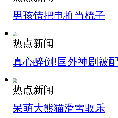
男孩错把电推当梳子
热点新闻
真心醉倒!国外神剧被
热点新闻
呆萌大熊猫滑雪取乐