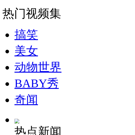
走！跟着总书记去植树
热门视频集
消防员救轻生者
花炮节热闹非凡
减压"枕头大战"
搞笑
美女
纽约上演“枕头大战”
动物世界
司机酒驾遇交警 急速倒车逃窜
BABY秀
奇闻
热点新闻