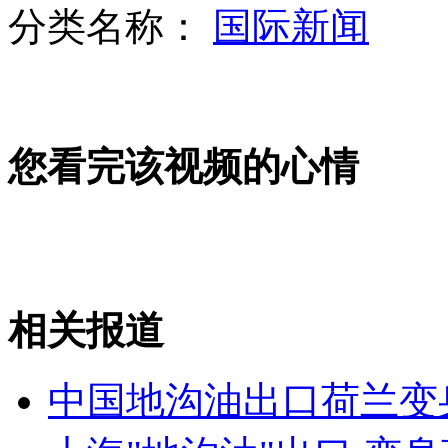
分类名称：
国际新闻
乘客与司机吵架 摩大巴坠谷16人亡
您看完该视频的心情
美国少年果扯断右臂鳄口逃生
英黑白皮肤玩具娃娃定价不同惹争议
相关报道
山西运城恶犬咬伤多人 警民合力深夜将其击毙
中国地沟油出口荷兰变