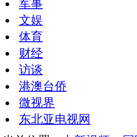
军事
文娱
体育
财经
访谈
港澳台侨
微视界
东北亚电视网