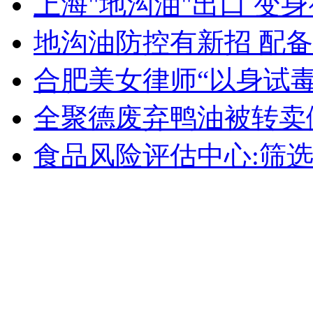
上海"地沟油"出口 变
女孩北京地铁殴打老人 痛下狠手拳打脚踢
地沟油防控有新招 配备
无痛分娩是否安全 医生回应
合肥美女律师“以身试毒
全聚德废弃鸭油被转卖
外交部：反对强权政治霸凌主义
食品风险评估中心:筛选
外交部：有关国家言论片面不公正
安徽一实载49人客车翻车