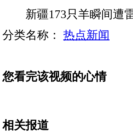
新疆173只羊瞬间遭
应聘者自称能"死皮赖脸"对顾客
分类名称：
热点新闻
20斤重石块飞来 的哥侥幸逃命
您看完该视频的心情
70多年前录像公布 3岁男孩重126斤
妻子卷进车底 受伤丈夫坚守抚慰
相关报道