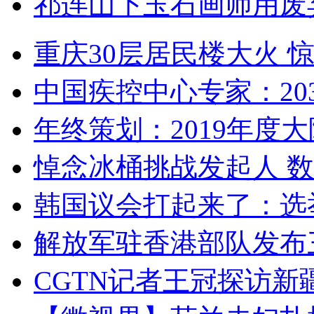
祁连山下玉石画师用废
重庆30层居民楼大火
中国疾控中心专家：203
年终策划：2019年度大陆
悼念冰桶挑战发起人 数百
韩国议会打起来了：选举
解放军驻香港部队发布三
CGTN记者王冠探访新疆