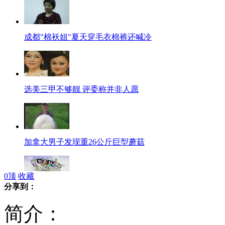
成都"棉袄姐"夏天穿毛衣棉裤还喊冷
选美三甲不够靓 评委称并非人愿
加拿大男子发现重26公斤巨型蘑菇
0
顶
收藏
分享到：
出国花百万经费 城管回应质疑
简介：