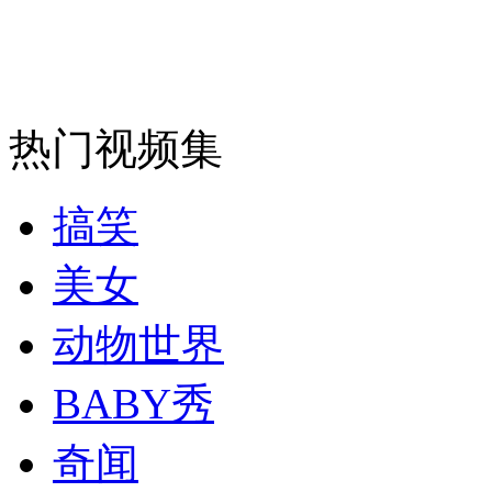
安徽一实载49人客车翻车
热门视频集
走！跟着总书记去植树
搞笑
消防员救轻生者
花炮节热闹非凡
减压"枕头大战"
美女
动物世界
纽约上演“枕头大战”
BABY秀
奇闻
司机酒驾遇交警 急速倒车逃窜