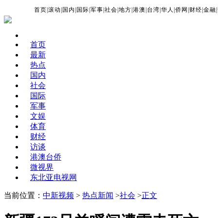
首页
|
滚动
|
国内
|
国际
|
军事
|
社会
|
地方
|
港澳
|
台湾
|
华人
|
侨网
|
财经
|
金融
|
首页
最新
热点
国内
社会
国际
军事
文娱
体育
财经
访谈
港澳台侨
微视界
东北亚电视网
当前位置：
中新视频
>
热点新闻
>
社会
>
正文