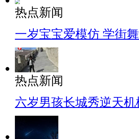
热点新闻
一岁宝宝爱模仿 学街
热点新闻
六岁男孩长城秀逆天机