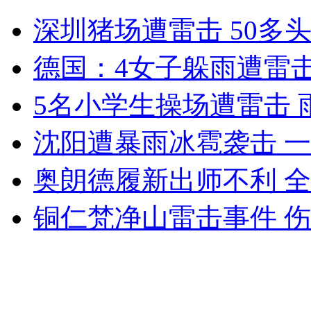
救同伴溺亡 上岸仍保持托举姿势
深圳猪场遭雷击 50多
山西运城恶犬咬伤多人 警民合力深夜将其击毙
德国：4女子躲雨遭雷击
5名小学生操场遭雷击 
女孩北京地铁殴打老人 痛下狠手拳打脚踢
沈阳遭暴雨冰雹袭击 
奥朗德履新出师不利 
无痛分娩是否安全 医生回应
铜仁梵净山雷击事件 伤
外交部：反对强权政治霸凌主义
外交部：有关国家言论片面不公正