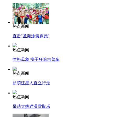
热点新闻
直击"圣诞泳装裸跑"
热点新闻
愤怒母象 携子狂追吉普车
热点新闻
超萌汪星人直立行走
热点新闻
呆萌大熊猫滑雪取乐