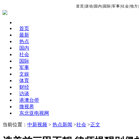
首页
|
滚动
|
国内
|
国际
|
军事
|
社会
|
地方
|
首页
最新
热点
国内
社会
国际
军事
文娱
体育
财经
访谈
港澳台侨
微视界
东北亚电视网
当前位置：
中新视频
>
热点新闻
>
社会
>
正文