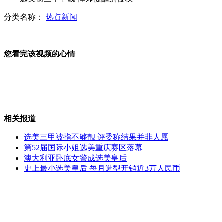
分类名称：
热点新闻
肌肉脂肪对比图 减肥者必备
您看完该视频的心情
横店两女演员被奸杀系谣言
相关报道
嫌犯以死相逼 警方对峙5小时
选美三甲被指不够靓 评委称结果并非人愿
第52届国际小姐选美重庆赛区落幕
澳大利亚卧底女警成选美皇后
史上最小选美皇后 每月造型开销近3万人民币
两男子重伤卧马路 公交司机伸援手