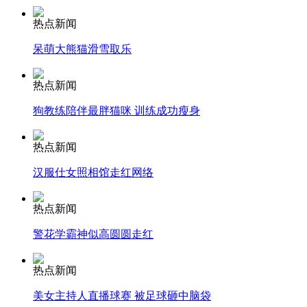
热点新闻
安徽一实载49人客车翻车
呆萌大熊猫滑雪取乐
热点新闻
走！跟着总书记去植树
狗教练陪伴最胖猫咪 训练成功瘦身
热点新闻
消防员救轻生者
花炮节热闹非凡
减压"枕头大战"
汉服仕女照相馆走红网络
热点新闻
警花学霸神似高圆圆走红
纽约上演“枕头大战”
热点新闻
司机酒驾遇交警 急速倒车逃窜
美女主持人直播球赛 被足球砸中脑袋