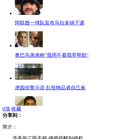
阿联酋一球队宣布马拉多纳下课
奥巴马弟弟称"我用不着我哥帮助"
虎园挂警示语 乱投物品者自己捡
0
顶
收藏
分享到：
印度球员比赛重伤遭医院拒收而惨死
简介：
选美前三甲不靓 律师提醒别侵权