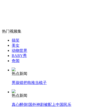
农户雨水浇田需缴水费 官方否认
山西运城恶犬咬伤多人 警民合力深夜将其击毙
热门视频集
搞笑
女孩北京地铁殴打老人 痛下狠手拳打脚踢
美女
动物世界
BABY秀
奇闻
无痛分娩是否安全 医生回应
热点新闻
外交部：反对强权政治霸凌主义
男孩错把电推当梳子
外交部：有关国家言论片面不公正
热点新闻
真心醉倒!国外神剧被配上中国民乐