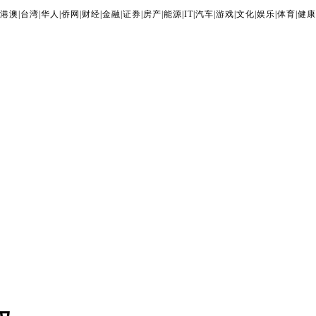
港澳
|
台湾
|
华人
|
侨网
|
财经
|
金融
|
证券
|
房产
|
能源
|
IT
|
汽车
|
游戏
|
文化
|
娱乐
|
体育
|
健康