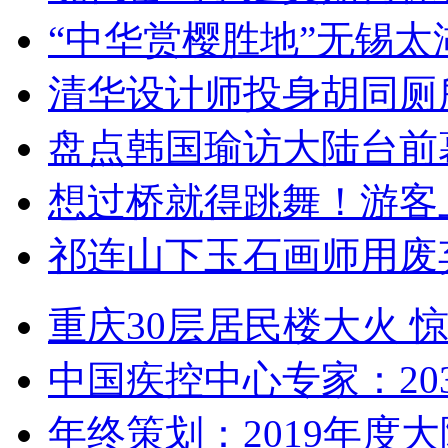
“中华赏樱胜地”无锡
清华设计师投身胡同厕
盘点韩国瑜访大陆台前
想过桥就得跳舞！游客
祁连山下玉石画师用废
重庆30层居民楼大火
中国疾控中心专家：203
年终策划：2019年度大陆