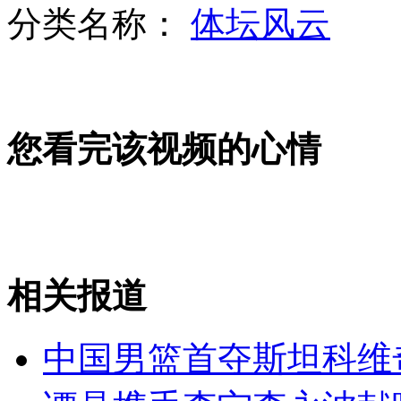
分类名称：
体坛风云
镇江万吨海轮江中突然沉没2死7失踪
您看完该视频的心情
今麦郎方便面被曝酸价超标损害内脏
阿联酋一球队宣布马拉多纳下课
相关报道
山西运城恶犬咬伤多人 警民合力深夜将其击毙
中国男篮首夺斯坦科维