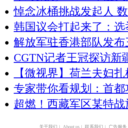
悼念冰桶挑战发起人 数百
韩国议会打起来了：选举
解放军驻香港部队发布三
CGTN记者王冠探访新疆
【微视界】荷兰夫妇扎根青
专家带你看规划：首都功
超燃！西藏军区某特战
关于我们
|
About us
|
联系我们
|
广告服务