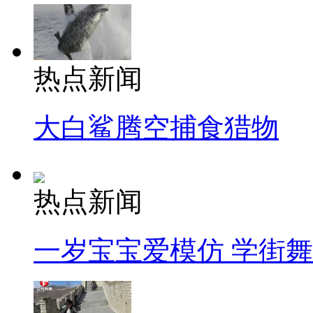
热点新闻
大白鲨腾空捕食猎物
热点新闻
一岁宝宝爱模仿 学街