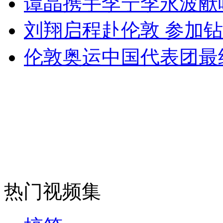
谭晶携手李宁李永波献
女孩北京地铁殴打老人 痛下狠手拳打脚踢
刘翔启程赴伦敦 参加
无痛分娩是否安全 医生回应
伦敦奥运中国代表团最
外交部：反对强权政治霸凌主义
外交部：有关国家言论片面不公正
安徽一实载49人客车翻车
热门视频集