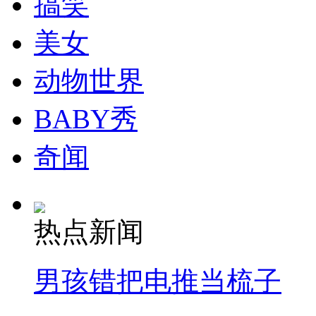
搞笑
走！跟着总书记去植树
美女
消防员救轻生者
花炮节热闹非凡
减压"枕头大战"
动物世界
BABY秀
纽约上演“枕头大战”
奇闻
司机酒驾遇交警 急速倒车逃窜
热点新闻
男孩错把电推当梳子