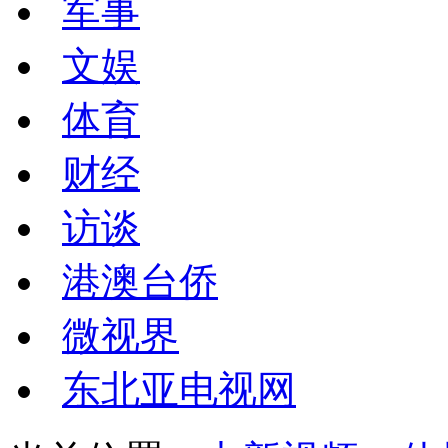
军事
文娱
体育
财经
访谈
港澳台侨
微视界
东北亚电视网