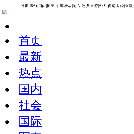
首页
|
滚动
|
国内
|
国际
|
军事
|
社会
|
地方
|
港澳
|
台湾
|
华人
|
侨网
|
财经
|
金融
|
首页
最新
热点
国内
社会
国际