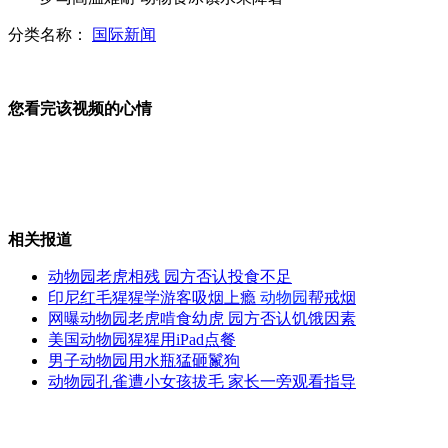
分类名称：
国际新闻
西藏空姐起点高门槛也高
您看完该视频的心情
孙俪“教子有方” 力挺老公邓超
相关报道
男子持刀行凶致一外国人被刺身亡
动物园老虎相残 园方否认投食不足
印尼红毛猩猩学游客吸烟上瘾
动物园
帮戒烟
网曝动物园老虎啃食幼虎 园方否认饥饿因素
美国动物园猩猩用iPad点餐
印海军作战能力将大幅提升
男子动物园用水瓶猛砸鬣狗
动物园孔雀遭小女孩拔毛 家长一旁观看指导