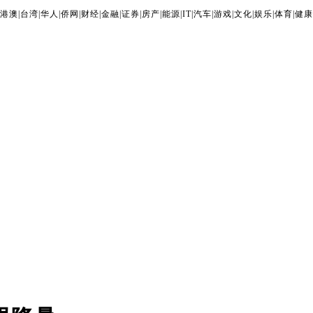
港澳
|
台湾
|
华人
|
侨网
|
财经
|
金融
|
证券
|
房产
|
能源
|
IT
|
汽车
|
游戏
|
文化
|
娱乐
|
体育
|
健康