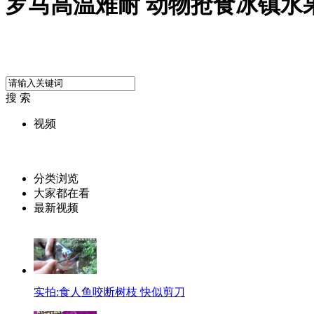
罗马高温难耐 动物抢食冰镇水
搜 索
视频
分类浏览
大家都在看
最新视频
实拍:食人鱼咬断树枝 快似剪刀