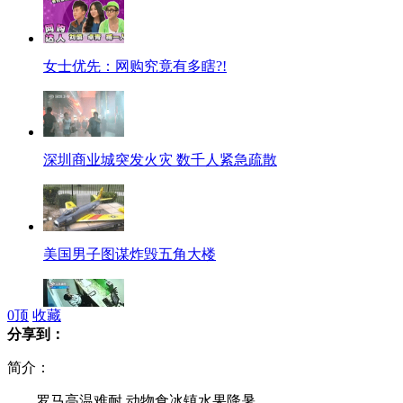
女士优先：网购究竟有多瞎?!
深圳商业城突发火灾 数千人紧急疏散
美国男子图谋炸毁五角大楼
0
顶
收藏
分享到：
监控拍下一校长手摸搂抱女下属
简介：
罗马高温难耐 动物食冰镇水果降暑