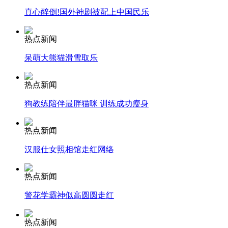
真心醉倒!国外神剧被配上中国民乐
安徽一实载49人客车翻车
热点新闻
呆萌大熊猫滑雪取乐
走！跟着总书记去植树
热点新闻
狗教练陪伴最胖猫咪 训练成功瘦身
消防员救轻生者
花炮节热闹非凡
减压"枕头大战"
热点新闻
汉服仕女照相馆走红网络
纽约上演“枕头大战”
热点新闻
警花学霸神似高圆圆走红
司机酒驾遇交警 急速倒车逃窜
热点新闻