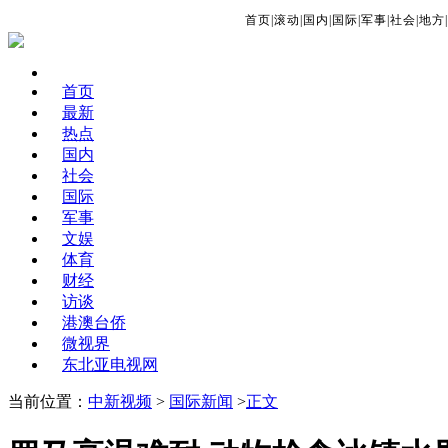
首页
|
滚动
|
国内
|
国际
|
军事
|
社会
|
地方
|
首页
最新
热点
国内
社会
国际
军事
文娱
体育
财经
访谈
港澳台侨
微视界
东北亚电视网
当前位置：
中新视频
>
国际新闻
>
正文