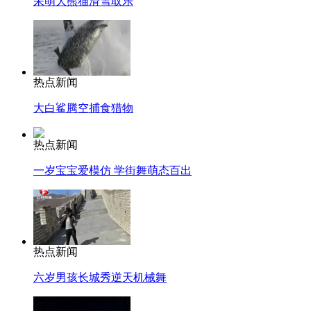
呆萌大熊猫滑雪取乐
热点新闻
大白鲨腾空捕食猎物
热点新闻
一岁宝宝爱模仿 学街舞萌态百出
热点新闻
六岁男孩长城秀逆天机械舞