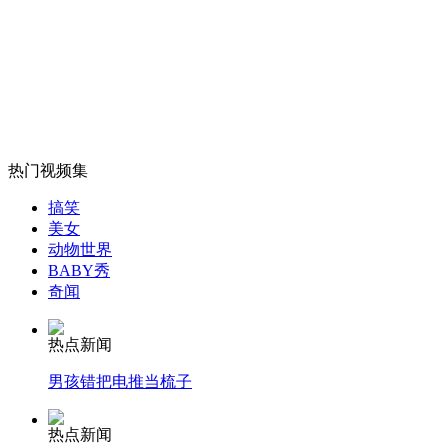
带狗追咬幼童 狗主人狂殴老人
山西运城恶犬咬伤多人 警民合力深夜将其击毙
热门视频集
女孩北京地铁殴打老人 痛下狠手拳打脚踢
搞笑
美女
动物世界
无痛分娩是否安全 医生回应
BABY秀
奇闻
外交部：反对强权政治霸凌主义
热点新闻
男孩错把电推当梳子
外交部：有关国家言论片面不公正
热点新闻