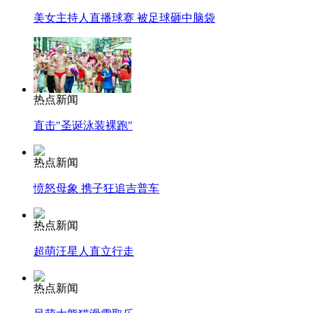
美女主持人直播球赛 被足球砸中脑袋
热点新闻
直击"圣诞泳装裸跑"
热点新闻
愤怒母象 携子狂追吉普车
热点新闻
超萌汪星人直立行走
热点新闻