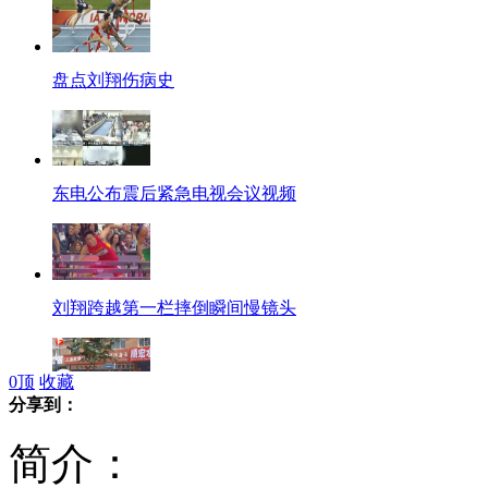
盘点刘翔伤病史
东电公布震后紧急电视会议视频
刘翔跨越第一栏摔倒瞬间慢镜头
0
顶
收藏
分享到：
丹东疯传上级检查 商铺纷纷关门
简介：