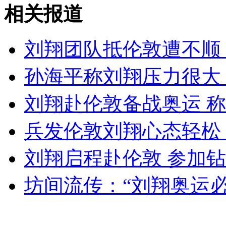
实拍鱿鱼断臂逃生精彩瞬间
相关报道
山西运城恶犬咬伤多人 警民合力深夜将其击毙
刘翔团队抵伦敦遭不顺
孙海平称刘翔压力很大
女孩北京地铁殴打老人 痛下狠手拳打脚踢
刘翔赴伦敦备战奥运 称
兵发伦敦刘翔心态轻松 
无痛分娩是否安全 医生回应
刘翔启程赴伦敦 参加
外交部：反对强权政治霸凌主义
坊间流传：“刘翔奥运必
外交部：有关国家言论片面不公正