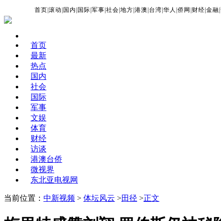
首页
|
滚动
|
国内
|
国际
|
军事
|
社会
|
地方
|
港澳
|
台湾
|
华人
|
侨网
|
财经
|
金融
|
首页
最新
热点
国内
社会
国际
军事
文娱
体育
财经
访谈
港澳台侨
微视界
东北亚电视网
当前位置：
中新视频
>
体坛风云
>
田径
>
正文