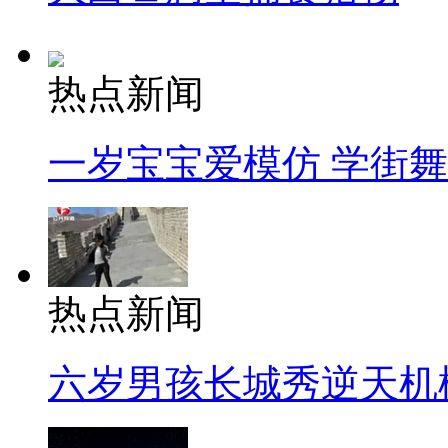
热点新闻
一岁宝宝爱模仿 学街
热点新闻
六岁男孩长城秀逆天机