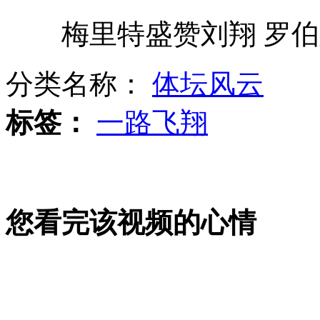
梅里特盛赞刘翔 罗伯
日东电公布地震后紧急电视会议视频
分类名称：
体坛风云
海葵已经加强为强台风 风力达14级
标签：
一路飞翔
内蒙古乌梁素海因污染20年内恐消失
您看完该视频的心情
中央气象台继续发布台风橙色预警