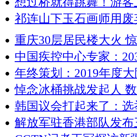
想过桥就得跳舞！游客
祁连山下玉石画师用废
重庆30层居民楼大火
中国疾控中心专家：203
年终策划：2019年度大陆
悼念冰桶挑战发起人 数百
韩国议会打起来了：选举
解放军驻香港部队发布三