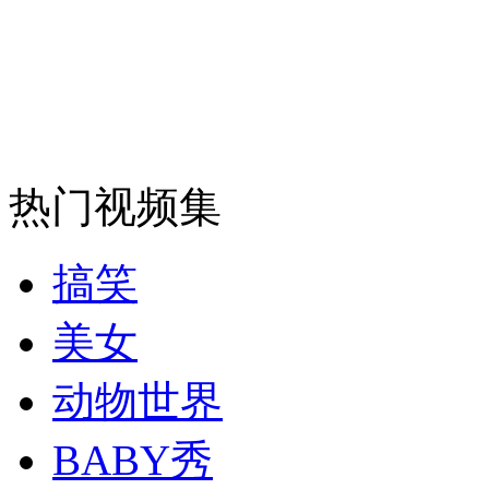
安徽一实载49人客车翻车
走！跟着总书记去植树
热门视频集
消防员救轻生者
花炮节热闹非凡
减压"枕头大战"
搞笑
美女
纽约上演“枕头大战”
动物世界
BABY秀
司机酒驾遇交警 急速倒车逃窜