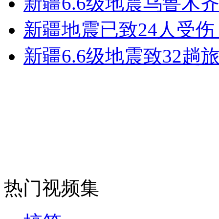
新疆6.6级地震乌鲁木
女孩北京地铁殴打老人 痛下狠手拳打脚踢
新疆地震已致24人受伤
无痛分娩是否安全 医生回应
新疆6.6级地震致32
外交部：反对强权政治霸凌主义
外交部：有关国家言论片面不公正
安徽一实载49人客车翻车
热门视频集