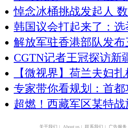
悼念冰桶挑战发起人 数百
韩国议会打起来了：选举
解放军驻香港部队发布三
CGTN记者王冠探访新疆
【微视界】荷兰夫妇扎根青
专家带你看规划：首都功
超燃！西藏军区某特战
关于我们
|
About us
|
联系我们
|
广告服务