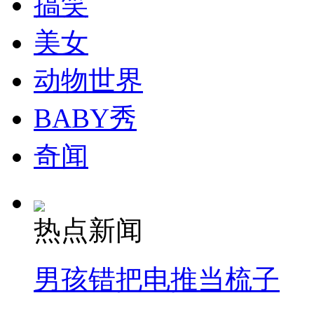
搞笑
走！跟着总书记去植树
美女
消防员救轻生者
花炮节热闹非凡
减压"枕头大战"
动物世界
BABY秀
纽约上演“枕头大战”
奇闻
司机酒驾遇交警 急速倒车逃窜
热点新闻
男孩错把电推当梳子