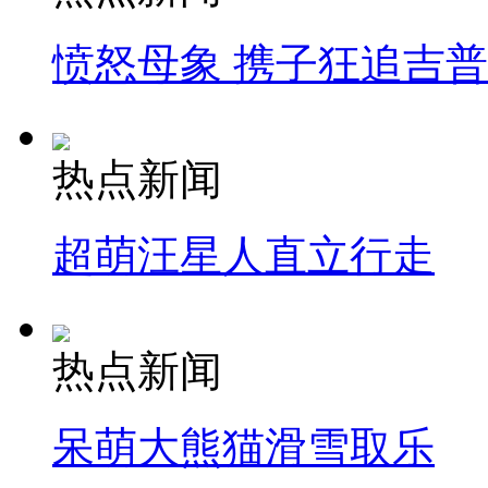
愤怒母象 携子狂追吉
热点新闻
超萌汪星人直立行走
热点新闻
呆萌大熊猫滑雪取乐