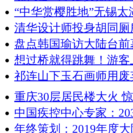
“中华赏樱胜地”无锡
清华设计师投身胡同厕
盘点韩国瑜访大陆台前
想过桥就得跳舞！游客
祁连山下玉石画师用废
重庆30层居民楼大火
中国疾控中心专家：203
年终策划：2019年度大陆