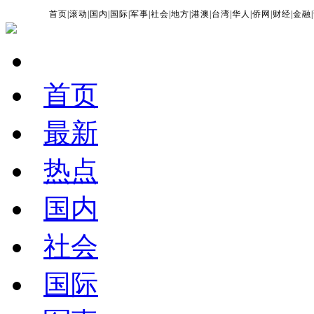
首页
|
滚动
|
国内
|
国际
|
军事
|
社会
|
地方
|
港澳
|
台湾
|
华人
|
侨网
|
财经
|
金融
|
首页
最新
热点
国内
社会
国际