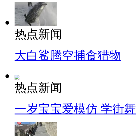
热点新闻
大白鲨腾空捕食猎物
热点新闻
一岁宝宝爱模仿 学街