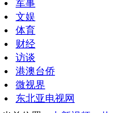
军事
文娱
体育
财经
访谈
港澳台侨
微视界
东北亚电视网