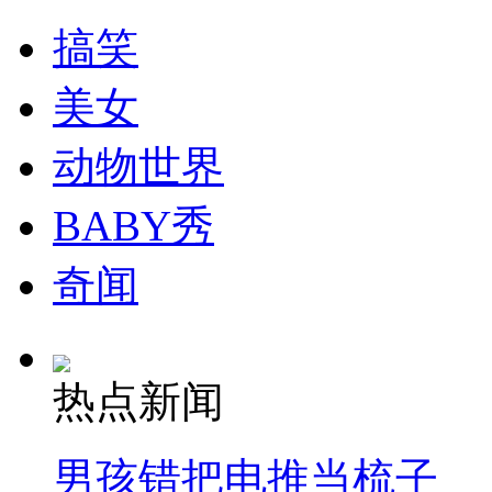
搞笑
安徽一实载49人客车翻车
美女
动物世界
走！跟着总书记去植树
BABY秀
消防员救轻生者
花炮节热闹非凡
减压"枕头大战"
奇闻
纽约上演“枕头大战”
热点新闻
司机酒驾遇交警 急速倒车逃窜
男孩错把电推当梳子