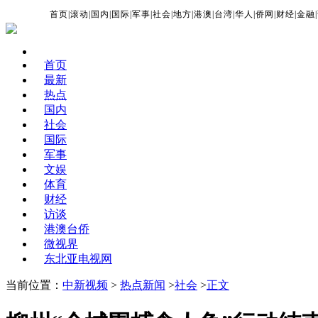
首页
|
滚动
|
国内
|
国际
|
军事
|
社会
|
地方
|
港澳
|
台湾
|
华人
|
侨网
|
财经
|
金融
|
首页
最新
热点
国内
社会
国际
军事
文娱
体育
财经
访谈
港澳台侨
微视界
东北亚电视网
当前位置：
中新视频
>
热点新闻
>
社会
>
正文