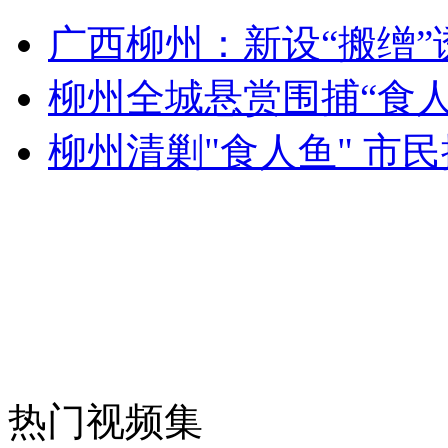
母亲卖亲生儿子涉嫌拐卖被捕
广西柳州：新设“搬缯”
山西运城恶犬咬伤多人 警民合力深夜将其击毙
柳州全城悬赏围捕“食人
柳州清剿"食人鱼" 市
女孩北京地铁殴打老人 痛下狠手拳打脚踢
无痛分娩是否安全 医生回应
外交部：反对强权政治霸凌主义
外交部：有关国家言论片面不公正
热门视频集