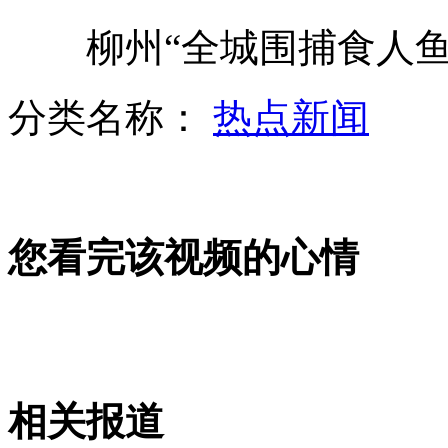
柳州“全城围捕食人鱼”
实拍悍妇公交车上出手爆打老公
分类名称：
热点新闻
佟大为宣传现场示范催眠减压
您看完该视频的心情
渔政船巡航遭日干扰 回应"请讲中国话"
英"现代奴隶主"获刑 法官称其魔鬼
相关报道