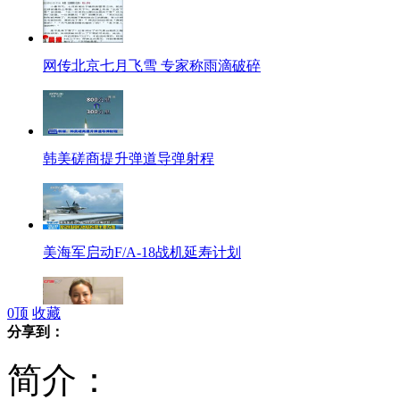
网传北京七月飞雪 专家称雨滴破碎
韩美磋商提升弹道导弹射程
美海军启动F/A-18战机延寿计划
0
顶
收藏
分享到：
亚姐内地赛区启动 往届得主大谈整容热
简介：