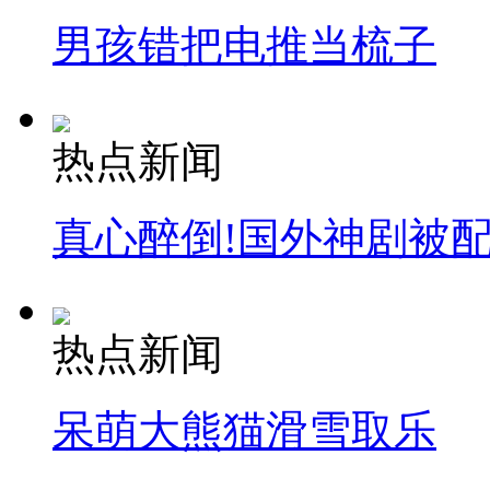
男孩错把电推当梳子
热点新闻
真心醉倒!国外神剧被
热点新闻
呆萌大熊猫滑雪取乐