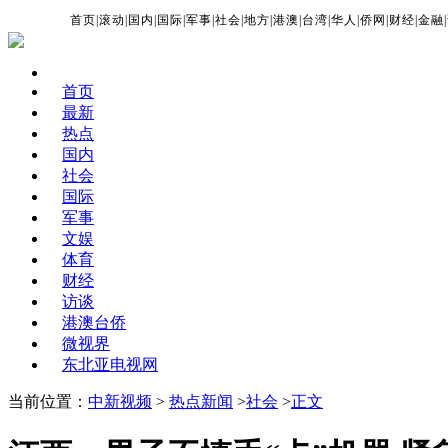
首页
|
滚动
|
国内
|
国际
|
军事
|
社会
|
地方
|
港澳
|
台湾
|
华人
|
侨网
|
财经
|
金融
|
首页
最新
热点
国内
社会
国际
军事
文娱
体育
财经
访谈
港澳台侨
微视界
东北亚电视网
当前位置：
中新视频
>
热点新闻
>
社会
>
正文