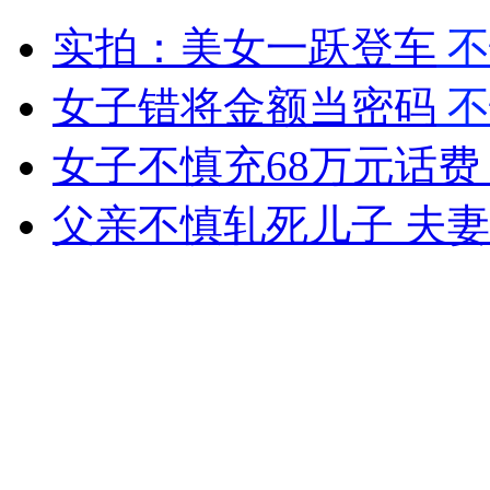
三大美女为《轩辕剑》豁出去了
实拍：美女一跃登车
不
山西运城恶犬咬伤多人 警民合力深夜将其击毙
女子错将金额当密码
不
女子不慎充68万元话费
女孩北京地铁殴打老人 痛下狠手拳打脚踢
父亲不慎轧死儿子 夫
无痛分娩是否安全 医生回应
外交部：反对强权政治霸凌主义
外交部：有关国家言论片面不公正