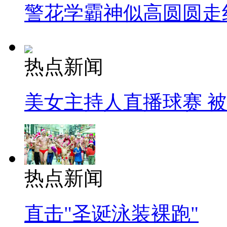
警花学霸神似高圆圆走
热点新闻
美女主持人直播球赛 
热点新闻
直击"圣诞泳装裸跑"