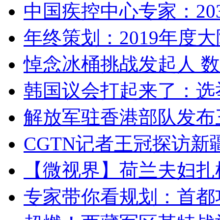
中国疾控中心专家：203
年终策划：2019年度大陆
悼念冰桶挑战发起人 数百
韩国议会打起来了：选举
解放军驻香港部队发布三
CGTN记者王冠探访新疆
【微视界】荷兰夫妇扎根青
专家带你看规划：首都功