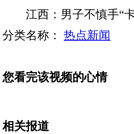
江西：男子不慎手“卡”
男子网上发现42年前失窃爱车称缘分
分类名称：
热点新闻
妻子怀疑老公出轨将其砸成重伤
您看完该视频的心情
13岁少年遭插屁股被充气瞬间穿孔
国际足联受贿细节公布 两大佬涉案
相关报道