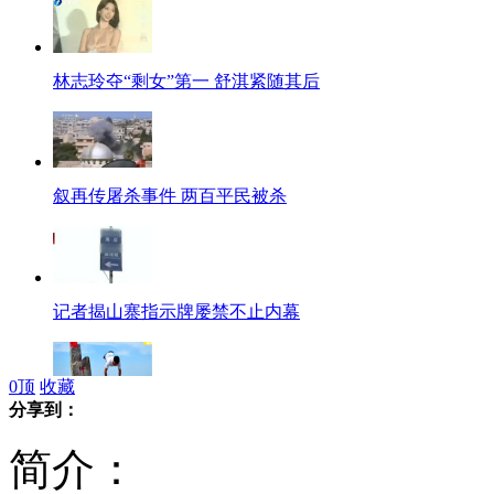
林志玲夺“剩女”第一 舒淇紧随其后
叙再传屠杀事件 两百平民被杀
记者揭山寨指示牌屡禁不止内幕
0
顶
收藏
分享到：
无腿男子靠双臂爬上嵩山
简介：