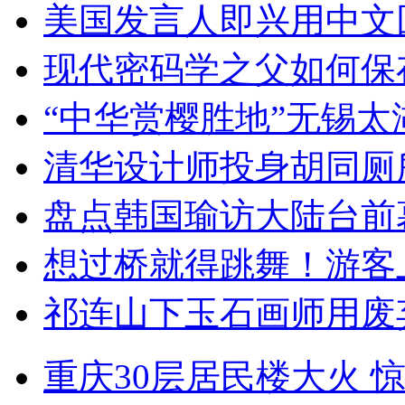
美国发言人即兴用中文
现代密码学之父如何保
“中华赏樱胜地”无锡
清华设计师投身胡同厕
盘点韩国瑜访大陆台前
想过桥就得跳舞！游客
祁连山下玉石画师用废
重庆30层居民楼大火