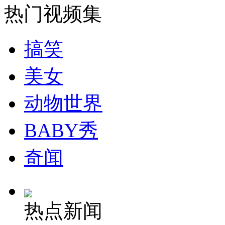
热门视频集
安徽一实载49人客车翻车
搞笑
美女
走！跟着总书记去植树
动物世界
消防员救轻生者
花炮节热闹非凡
减压"枕头大战"
BABY秀
奇闻
纽约上演“枕头大战”
热点新闻
司机酒驾遇交警 急速倒车逃窜