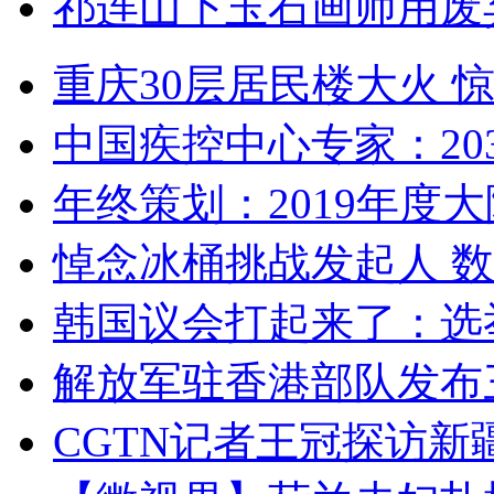
祁连山下玉石画师用废
重庆30层居民楼大火
中国疾控中心专家：203
年终策划：2019年度大陆
悼念冰桶挑战发起人 数百
韩国议会打起来了：选举
解放军驻香港部队发布三
CGTN记者王冠探访新疆