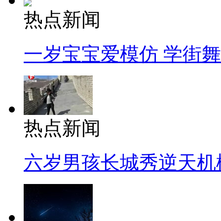
热点新闻
一岁宝宝爱模仿 学街
热点新闻
六岁男孩长城秀逆天机