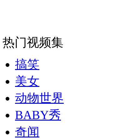
安徽一实载49人客车翻车
热门视频集
走！跟着总书记去植树
搞笑
消防员救轻生者
花炮节热闹非凡
减压"枕头大战"
美女
动物世界
纽约上演“枕头大战”
BABY秀
奇闻
司机酒驾遇交警 急速倒车逃窜