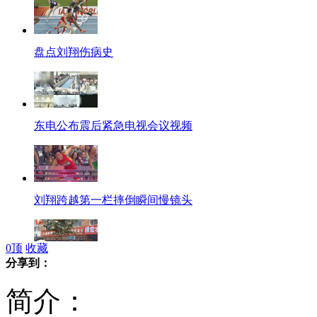
盘点刘翔伤病史
东电公布震后紧急电视会议视频
刘翔跨越第一栏摔倒瞬间慢镜头
0
顶
收藏
分享到：
丹东疯传上级检查 商铺纷纷关门
简介：