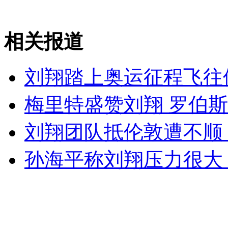
实拍鱿鱼断臂逃生精彩瞬间
相关报道
山西运城恶犬咬伤多人 警民合力深夜将其击毙
刘翔踏上奥运征程飞往
女孩北京地铁殴打老人 痛下狠手拳打脚踢
梅里特盛赞刘翔 罗伯
刘翔团队抵伦敦遭不顺
无痛分娩是否安全 医生回应
孙海平称刘翔压力很大
外交部：反对强权政治霸凌主义
外交部：有关国家言论片面不公正