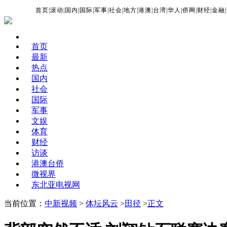
首页
|
滚动
|
国内
|
国际
|
军事
|
社会
|
地方
|
港澳
|
台湾
|
华人
|
侨网
|
财经
|
金融
|
首页
最新
热点
国内
社会
国际
军事
文娱
体育
财经
访谈
港澳台侨
微视界
东北亚电视网
当前位置：
中新视频
>
体坛风云
>
田径
>
正文