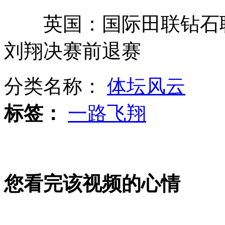
英国：国际田联钻石联
日东电公布地震后紧急电视会议视频
刘翔决赛前退赛
海葵已经加强为强台风 风力达14级
分类名称：
体坛风云
标签：
一路飞翔
内蒙古乌梁素海因污染20年内恐消失
您看完该视频的心情
中央气象台继续发布台风橙色预警