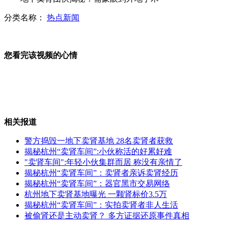
分类名称：
热点新闻
专家:黑龙江疑似UFO较大可能为飞虫
您看完该视频的心情
NASA公布最新太阳耀斑画面 影响地球
相关报道
媒体评选：此生必看27景
警方捣毁一地下卖肾基地 28名卖肾者获救
揭秘杭州“卖肾车间”:小伙称活的好累好难
"卖肾车间":年轻小伙集群而居 称没有亲情了
揭秘杭州“卖肾车间”：卖肾者亲诉卖肾经历
上海男子遭雷击死亡 伤者述细节
揭秘杭州“卖肾车间”：器官黑市交易网络
杭州地下卖肾基地曝光 一颗肾标价3.5万
揭秘杭州“卖肾车间”：实拍卖肾者非人生活
被偷肾还是主动卖肾？ 多方证据还原事件真相