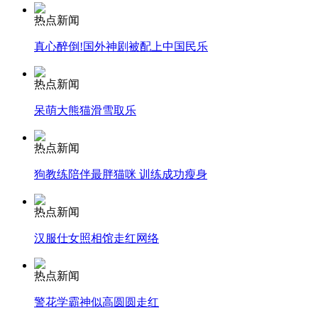
热点新闻
安徽一实载49人客车翻车
真心醉倒!国外神剧被配上中国民乐
热点新闻
呆萌大熊猫滑雪取乐
走！跟着总书记去植树
热点新闻
消防员救轻生者
花炮节热闹非凡
减压"枕头大战"
狗教练陪伴最胖猫咪 训练成功瘦身
热点新闻
汉服仕女照相馆走红网络
纽约上演“枕头大战”
热点新闻
司机酒驾遇交警 急速倒车逃窜
警花学霸神似高圆圆走红