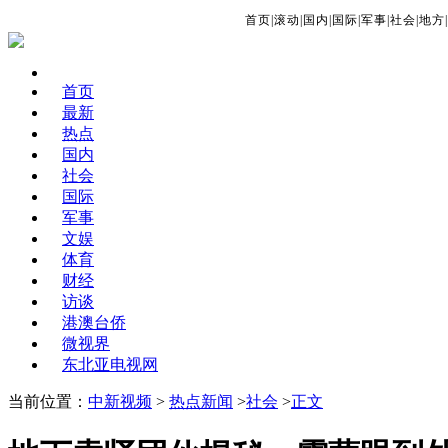
首页
|
滚动
|
国内
|
国际
|
军事
|
社会
|
地方
|
首页
最新
热点
国内
社会
国际
军事
文娱
体育
财经
访谈
港澳台侨
微视界
东北亚电视网
当前位置：
中新视频
>
热点新闻
>
社会
>
正文