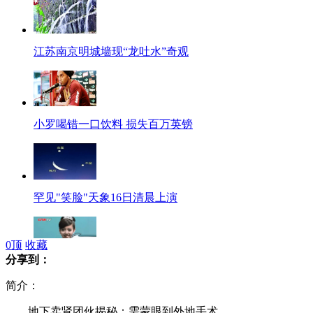
江苏南京明城墙现“龙吐水”奇观
小罗喝错一口饮料 损失百万英镑
罕见"笑脸"天象16日清晨上演
0
顶
收藏
分享到：
长春美女车模：光鲜背后多辛苦
简介：
地下卖肾团伙揭秘：需蒙眼到外地手术