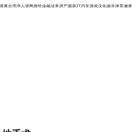
港澳
|
台湾
|
华人
|
侨网
|
财经
|
金融
|
证券
|
房产
|
能源
|
IT
|
汽车
|
游戏
|
文化
|
娱乐
|
体育
|
健康