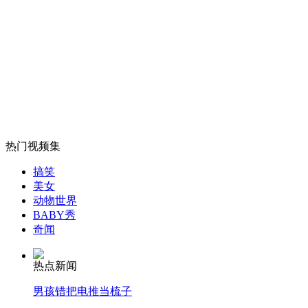
郑州大学生暑期热衷“面子工程”
山西运城恶犬咬伤多人 警民合力深夜将其击毙
女孩北京地铁殴打老人 痛下狠手拳打脚踢
热门视频集
搞笑
无痛分娩是否安全 医生回应
美女
动物世界
BABY秀
外交部：反对强权政治霸凌主义
奇闻
热点新闻
外交部：有关国家言论片面不公正
男孩错把电推当梳子