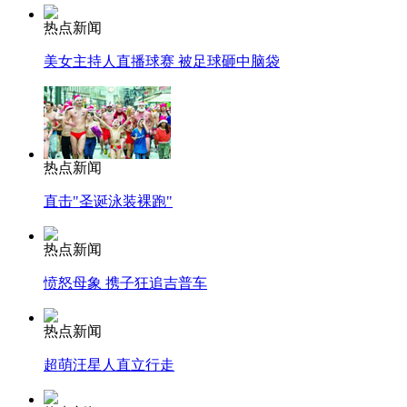
热点新闻
美女主持人直播球赛 被足球砸中脑袋
热点新闻
直击"圣诞泳装裸跑"
热点新闻
愤怒母象 携子狂追吉普车
热点新闻
超萌汪星人直立行走