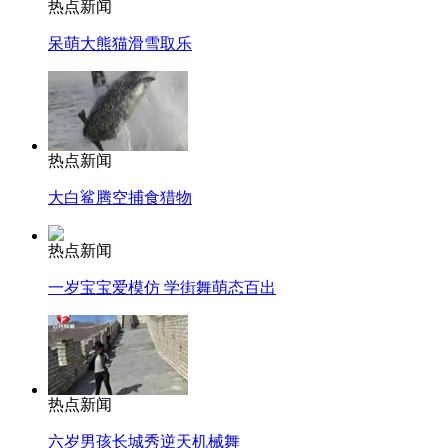
热点新闻
呆萌大熊猫滑雪取乐
热点新闻
大白鲨腾空捕食猎物
热点新闻
一岁宝宝爱模仿 学街舞萌态百出
热点新闻
六岁男孩长城秀逆天机械舞