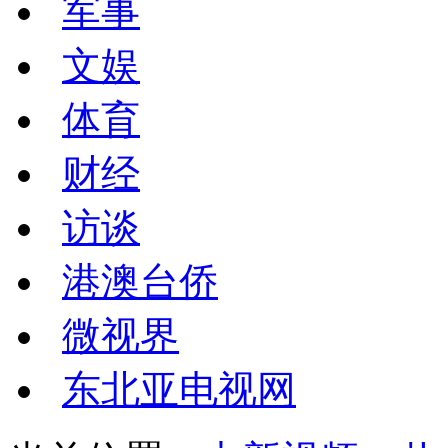
军事
文娱
体育
财经
访谈
港澳台侨
微视界
东北亚电视网