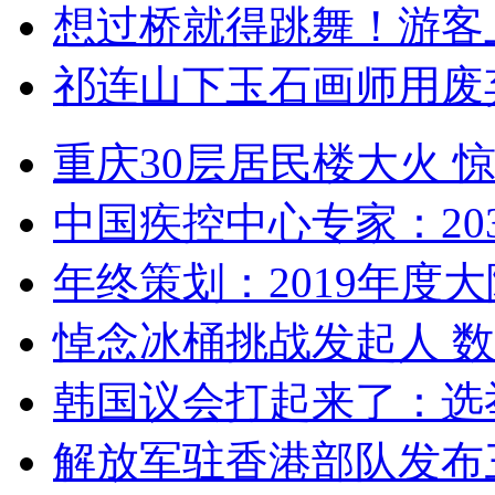
想过桥就得跳舞！游客
祁连山下玉石画师用废
重庆30层居民楼大火
中国疾控中心专家：203
年终策划：2019年度大陆
悼念冰桶挑战发起人 数百
韩国议会打起来了：选举
解放军驻香港部队发布三