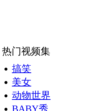
走！跟着总书记去植树
消防员救轻生者
花炮节热闹非凡
减压"枕头大战"
纽约上演“枕头大战”
热门视频集
司机酒驾遇交警 急速倒车逃窜
搞笑
美女
动物世界
BABY秀