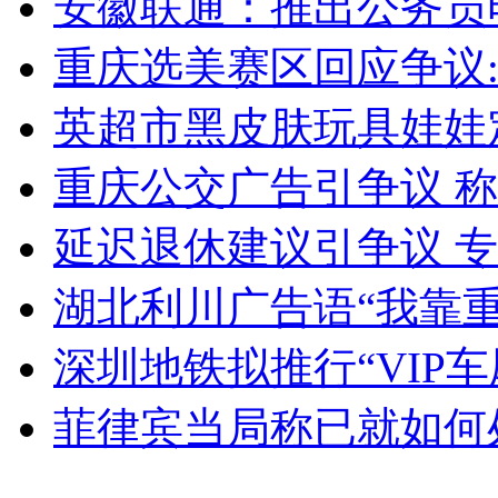
安徽联通：推出公务员
女孩北京地铁殴打老人 痛下狠手拳打脚踢
重庆选美赛区回应争议
无痛分娩是否安全 医生回应
英超市黑皮肤玩具娃娃
重庆公交广告引争议 称
外交部：反对强权政治霸凌主义
延迟退休建议引争议 
外交部：有关国家言论片面不公正
湖北利川广告语“我靠重
深圳地铁拟推行“VIP车
安徽一实载49人客车翻车
菲律宾当局称已就如何