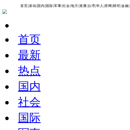
首页
|
滚动
|
国内
|
国际
|
军事
|
社会
|
地方
|
港澳
|
台湾
|
华人
|
侨网
|
财经
|
金融
|
首页
最新
热点
国内
社会
国际