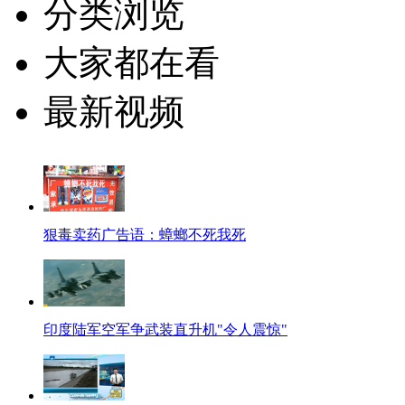
分类浏览
大家都在看
最新视频
狠毒卖药广告语：蟑螂不死我死
印度陆军空军争武装直升机"令人震惊"