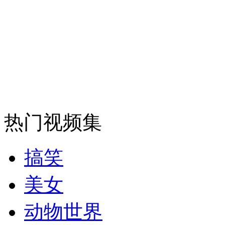
安徽一实载49人客车翻车
走！跟着总书记去植树
消防员救轻生者
花炮节热闹非凡
减压"枕头大战"
热门视频集
搞笑
纽约上演“枕头大战”
美女
动物世界
司机酒驾遇交警 急速倒车逃窜