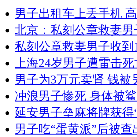
女司机突发疾病 忍痛平稳靠站
男子出租车上丢手机 
山西运城恶犬咬伤多人 警民合力深夜将其击毙
北京：私刻公章救妻男
私刻公章救妻男子收到
女孩北京地铁殴打老人 痛下狠手拳打脚踢
上海24岁男子遭雷击死
男子为3万元卖肾 钱
无痛分娩是否安全 医生回应
冲浪男子惨死 身体被
外交部：反对强权政治霸凌主义
延安男子垒麻将牌获得“
外交部：有关国家言论片面不公正
男子吃“蛋黄派”后被查