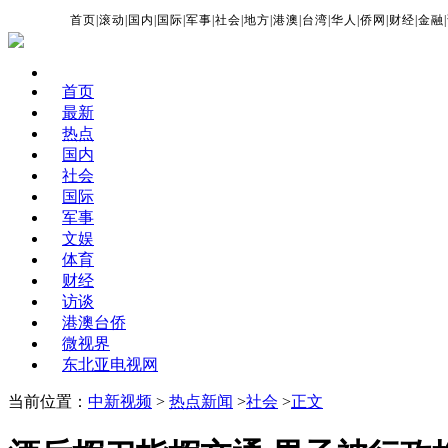
首页
|
滚动
|
国内
|
国际
|
军事
|
社会
|
地方
|
港澳
|
台湾
|
华人
|
侨网
|
财经
|
金融
|
首页
最新
热点
国内
社会
国际
军事
文娱
体育
财经
访谈
港澳台侨
微视界
东北亚电视网
当前位置：
中新视频
>
热点新闻
>
社会
>
正文