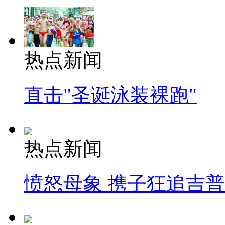
热点新闻
直击"圣诞泳装裸跑"
热点新闻
愤怒母象 携子狂追吉