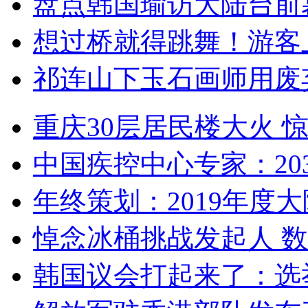
盘点韩国瑜访大陆台前
想过桥就得跳舞！游客
祁连山下玉石画师用废
重庆30层居民楼大火
中国疾控中心专家：203
年终策划：2019年度大陆
悼念冰桶挑战发起人 数百
韩国议会打起来了：选举