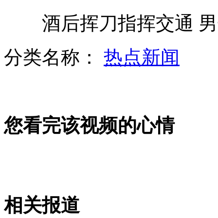
酒后挥刀指挥交通 男子
"美丽姐"路遇车祸热心救人
分类名称：
热点新闻
中国体操女队昨出征英国
您看完该视频的心情
游玩遭蝙蝠强吻 嘴唇肿胀似香肠
广州德比 富力客场1:0小胜恒大
相关报道