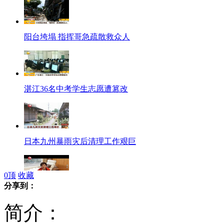
阳台垮塌 指挥哥急疏散救众人
湛江36名中考学生志愿遭篡改
日本九州暴雨灾后清理工作艰巨
0
顶
收藏
分享到：
罗慧娟最后遗言视频曝光
简介：