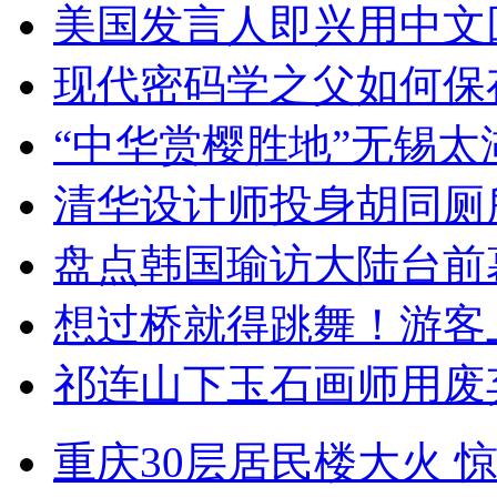
美国发言人即兴用中文
现代密码学之父如何保
“中华赏樱胜地”无锡
清华设计师投身胡同厕
盘点韩国瑜访大陆台前
想过桥就得跳舞！游客
祁连山下玉石画师用废
重庆30层居民楼大火