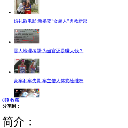
婚礼微电影:新娘变"女超人"勇救新郎
雷人地理考题:为当官还是赚大钱？
豪车刹车失灵 车主借人体彩绘维权
0
顶
收藏
分享到：
狗狗穿衣服 样子很搞笑
简介：