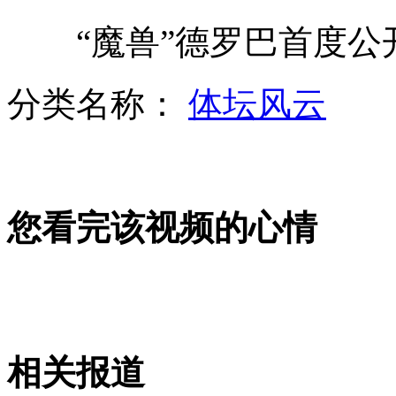
“魔兽”德罗巴首度公
英国出动航母为奥运保驾护航
分类名称：
体坛风云
太阳风暴袭击 引发绚丽极光
您看完该视频的心情
传奥运得一金奖50万 国体总局否认
实拍希拉里访问埃及遭扔鞋
相关报道