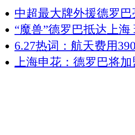
实拍年轻女子在上海商厦内分娩
中超最大牌外援德罗巴
山西运城恶犬咬伤多人 警民合力深夜将其击毙
“魔兽”德罗巴抵达上海
6.27热词：航天费用39
女孩北京地铁殴打老人 痛下狠手拳打脚踢
上海申花：德罗巴将加盟
无痛分娩是否安全 医生回应
外交部：反对强权政治霸凌主义
外交部：有关国家言论片面不公正