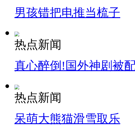
男孩错把电推当梳子
热点新闻
真心醉倒!国外神剧被
热点新闻
呆萌大熊猫滑雪取乐