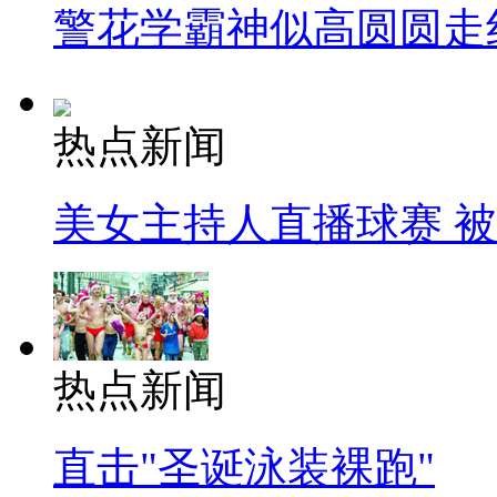
警花学霸神似高圆圆走
热点新闻
美女主持人直播球赛 
热点新闻
直击"圣诞泳装裸跑"