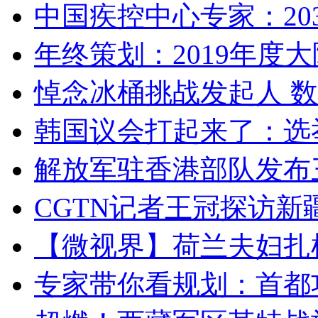
中国疾控中心专家：203
年终策划：2019年度大陆
悼念冰桶挑战发起人 数百
韩国议会打起来了：选举
解放军驻香港部队发布三
CGTN记者王冠探访新疆
【微视界】荷兰夫妇扎根青
专家带你看规划：首都功