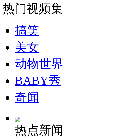
热门视频集
安徽一实载49人客车翻车
搞笑
美女
走！跟着总书记去植树
动物世界
消防员救轻生者
花炮节热闹非凡
减压"枕头大战"
BABY秀
奇闻
纽约上演“枕头大战”
热点新闻
司机酒驾遇交警 急速倒车逃窜