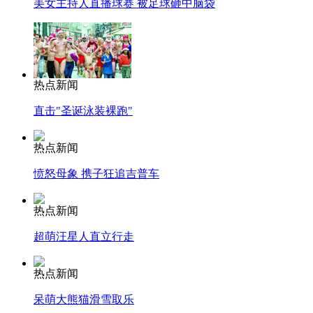
美女主持人直播球赛 被足球砸中脑袋
热点新闻
直击"圣诞泳装裸跑"
热点新闻
愤怒母象 携子狂追吉普车
热点新闻
超萌汪星人直立行走
热点新闻
呆萌大熊猫滑雪取乐