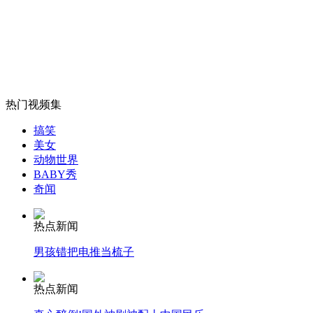
论文“造假”者 学位将撤销
山西运城恶犬咬伤多人 警民合力深夜将其击毙
热门视频集
女孩北京地铁殴打老人 痛下狠手拳打脚踢
搞笑
美女
动物世界
BABY秀
无痛分娩是否安全 医生回应
奇闻
外交部：反对强权政治霸凌主义
热点新闻
男孩错把电推当梳子
外交部：有关国家言论片面不公正
热点新闻