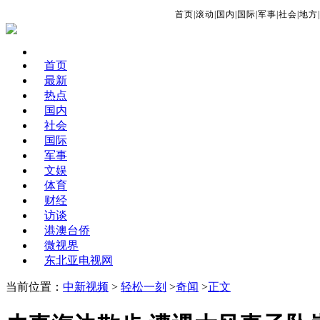
首页
|
滚动
|
国内
|
国际
|
军事
|
社会
|
地方
|
首页
最新
热点
国内
社会
国际
军事
文娱
体育
财经
访谈
港澳台侨
微视界
东北亚电视网
当前位置：
中新视频
>
轻松一刻
>
奇闻
>
正文