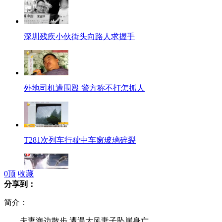
深圳残疾小伙街头向路人求握手
外地司机遭围殴 警方称不打怎抓人
T281次列车行驶中车窗玻璃碎裂
0
顶
收藏
分享到：
男子潜泳池 吓飞喝水小猫
简介：
夫妻海边散步 遭遇大风妻子坠崖身亡