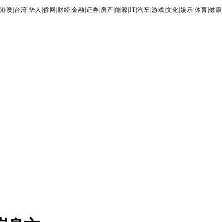
港澳
|
台湾
|
华人
|
侨网
|
财经
|
金融
|
证券
|
房产
|
能源
|
IT
|
汽车
|
游戏
|
文化
|
娱乐
|
体育
|
健康