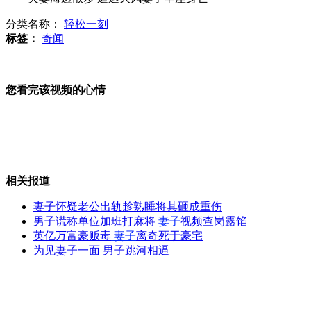
分类名称：
轻松一刻
监拍乘客突然发病公交开进医院
标签：
奇闻
您看完该视频的心情
武汉南湖再现大面积死鱼
合肥街头“洋城管”执法引围观
相关报道
妻子怀疑老公出轨趁熟睡将其砸成重伤
男子谎称单位加班打麻将
妻子
视频查岗露馅
英亿万富豪贩毒
妻子
离奇死于豪宅
南京长江大桥暴雨后被冲出117个坑洞
为见妻子一面 男子跳河相逼