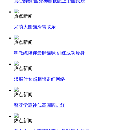
真心醉倒!国外神剧被配上中国民乐
安徽一实载49人客车翻车
热点新闻
呆萌大熊猫滑雪取乐
热点新闻
走！跟着总书记去植树
狗教练陪伴最胖猫咪 训练成功瘦身
消防员救轻生者
花炮节热闹非凡
减压"枕头大战"
热点新闻
汉服仕女照相馆走红网络
热点新闻
纽约上演“枕头大战”
警花学霸神似高圆圆走红
司机酒驾遇交警 急速倒车逃窜
热点新闻