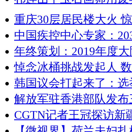
重庆30层居民楼大火
中国疾控中心专家：203
年终策划：2019年度大陆
悼念冰桶挑战发起人 数百
韩国议会打起来了：选举
解放军驻香港部队发布三
CGTN记者王冠探访新疆
【微视界】荷兰夫妇扎根青