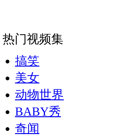
中国跳水梦之队冲击伦敦大满贯
山西运城恶犬咬伤多人 警民合力深夜将其击毙
热门视频集
搞笑
女孩北京地铁殴打老人 痛下狠手拳打脚踢
美女
无痛分娩是否安全 医生回应
动物世界
外交部：反对强权政治霸凌主义
BABY秀
外交部：有关国家言论片面不公正
奇闻