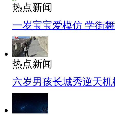
热点新闻
一岁宝宝爱模仿 学街
热点新闻
六岁男孩长城秀逆天机