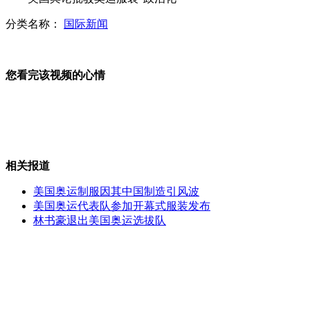
分类名称：
国际新闻
美军证实F-22战机又出机械故障
您看完该视频的心情
大学寝室双开门户型 大得能停车
相关报道
穆巴拉克被送回监狱医院服刑
美国奥运制服因其中国制造引风波
美国奥运代表队参加开幕式服装发布
林书豪退出美国奥运选拔队
曼联公布中国行22人名单