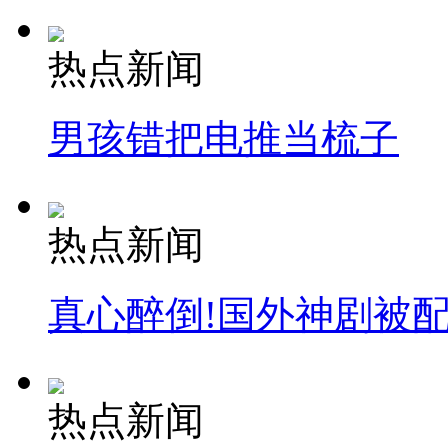
安徽一实载49人客车翻车
热点新闻
男孩错把电推当梳子
走！跟着总书记去植树
消防员救轻生者
花炮节热闹非凡
减压"枕头大战"
热点新闻
真心醉倒!国外神剧被
纽约上演“枕头大战”
热点新闻
司机酒驾遇交警 急速倒车逃窜