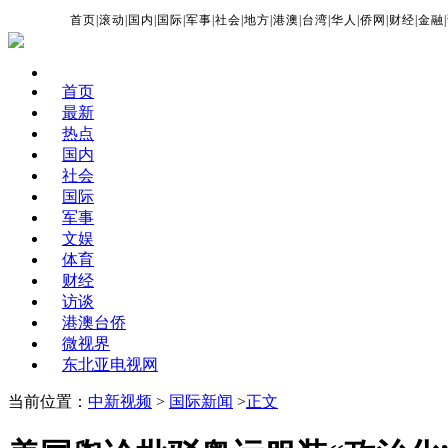
首页
|
滚动
|
国内
|
国际
|
军事
|
社会
|
地方
|
港澳
|
台湾
|
华人
|
侨网
|
财经
|
金融
|
首页
最新
热点
国内
社会
国际
军事
文娱
体育
财经
访谈
港澳台侨
微视界
东北亚电视网
当前位置：
中新视频
>
国际新闻
>
正文