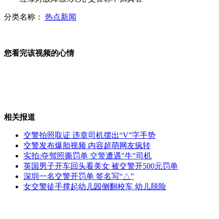
网络色情又泛滥 搜索引擎成帮凶
分类名称：
热点新闻
您看完该视频的心情
救护车鸣笛车不让道 男童不治身亡
朝鲜奥运体育代表团出征伦敦
相关报道
交警拍照取证 违章司机摆出“V”字手势
交警发布爆胎视频 内容超萌网友疯转
实拍:夺驾照撕罚单
交警
遭遇"牛"司机
踏访茶马古道上的藏回家族
英国男子开车回头看美女 被交警开500元罚单
深圳一名交警开罚单 签名写“△”
女交警徒手撑起幼儿园侧翻校车 幼儿脱险
河南40万亩杨树遭虫啃噬集体"脱发"