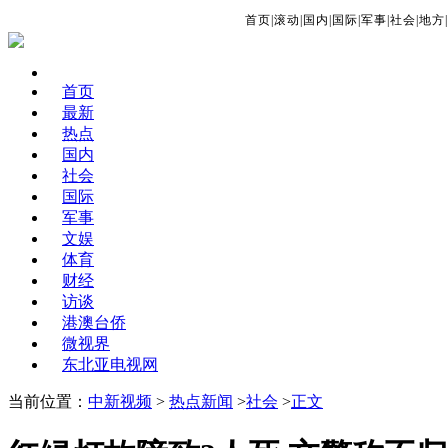
首页
|
滚动
|
国内
|
国际
|
军事
|
社会
|
地方
|
首页
最新
热点
国内
社会
国际
军事
文娱
体育
财经
访谈
港澳台侨
微视界
东北亚电视网
当前位置：
中新视频
>
热点新闻
>
社会
>
正文