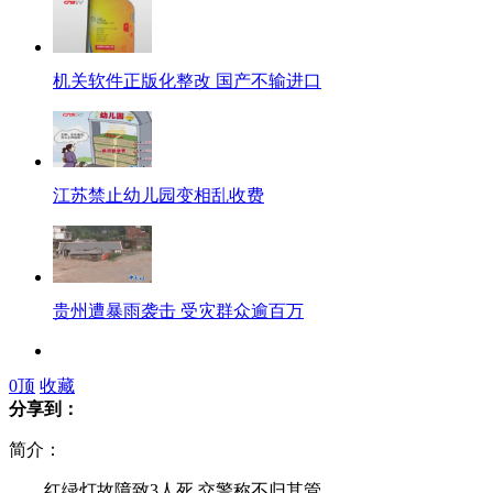
机关软件正版化整改 国产不输进口
江苏禁止幼儿园变相乱收费
贵州遭暴雨袭击 受灾群众逾百万
重庆选美组委承认60万"买"承办权
0
顶
收藏
分享到：
简介：
红绿灯故障致3人死 交警称不归其管