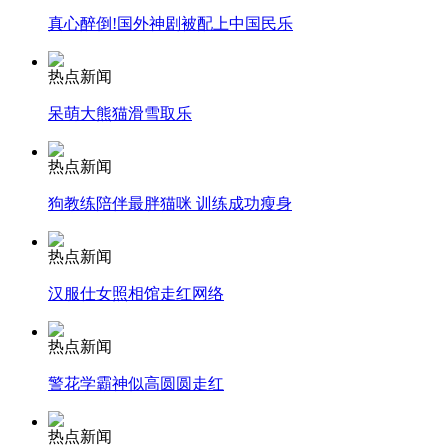
安徽一实载49人客车翻车
真心醉倒!国外神剧被配上中国民乐
热点新闻
呆萌大熊猫滑雪取乐
走！跟着总书记去植树
热点新闻
消防员救轻生者
花炮节热闹非凡
减压"枕头大战"
狗教练陪伴最胖猫咪 训练成功瘦身
热点新闻
汉服仕女照相馆走红网络
纽约上演“枕头大战”
热点新闻
司机酒驾遇交警 急速倒车逃窜
警花学霸神似高圆圆走红
热点新闻