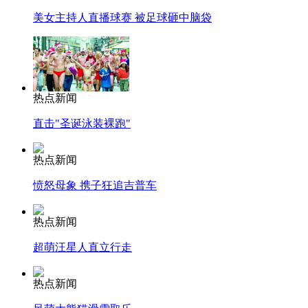
美女主持人直播球赛 被足球砸中脑袋
热点新闻
直击"圣诞泳装裸跑"
热点新闻
愤怒母象 携子狂追吉普车
热点新闻
超萌汪星人直立行走
热点新闻