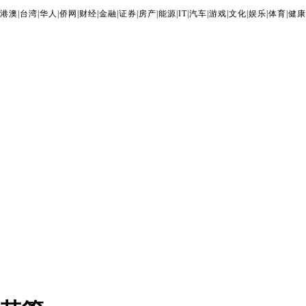
港澳
|
台湾
|
华人
|
侨网
|
财经
|
金融
|
证券
|
房产
|
能源
|
IT
|
汽车
|
游戏
|
文化
|
娱乐
|
体育
|
健康