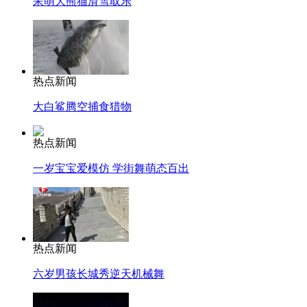
呆萌大熊猫滑雪取乐
热点新闻
大白鲨腾空捕食猎物
热点新闻
一岁宝宝爱模仿 学街舞萌态百出
热点新闻
六岁男孩长城秀逆天机械舞