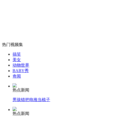
山西运城恶犬咬伤多人 警民合力深夜将其击毙
女孩北京地铁殴打老人 痛下狠手拳打脚踢
热门视频集
搞笑
无痛分娩是否安全 医生回应
美女
动物世界
BABY秀
外交部：反对强权政治霸凌主义
奇闻
热点新闻
外交部：有关国家言论片面不公正
男孩错把电推当梳子
热点新闻